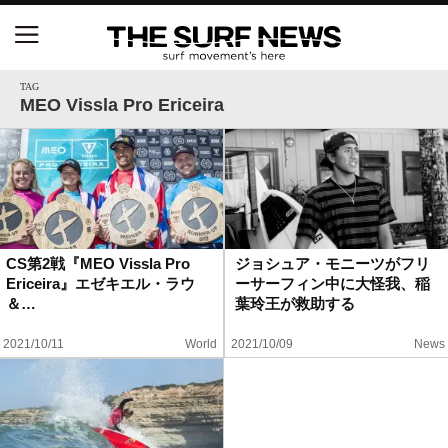
NSAと茅ヶ崎市が包括連携協定を締結 自治体との
協定は全国初、サーフィンを軸に地域活性化へ
TAG
MEO Vissla Pro Ericeira
【五十嵐カノア独占インタビュー】旧友レオ、ジャ
ックとの豪華プライベートセッション
S.ONE ショート＆ロング開幕戦・現地リポート（高
橋みなと）
CS第2戦『MEO Vissla Pro
ジョシュア・モニーツがフリ
Ericeira』エゼキエル・ラウ
ーサーフィン中に大怪我、稲
ニュース
＆…
葉玲王が救助する
製品情報
2021/10/11
World
2021/10/09
News
特集
試合