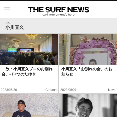
NSAと茅ヶ崎市が包括連携協定を締結 自治体との
協定は全国初、サーフィンを軸に地域活性化へ
TAG
小川直久
【五十嵐カノア独占インタビュー】旧友レオ、ジャ
ックとの豪華プライベートセッション
S.ONE ショート＆ロング開幕戦・現地リポート（高
橋みなと）
「故・小川直久プロのお別れ
小川直久「お別れの会」のお
会」- F+つのだゆき
知らせ
ニュース
製品情報
2023/06/26
Column
2023/06/07
News
特集
試合