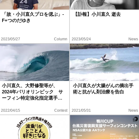
ハウツー
「故・小川直久プロを偲ぶ」-
【訃報】小川直久 逝去
F+つのだゆき
ホリデースタイル
2023/05/27
Column
2023/05/24
News
ウェストジャパン
イベント・リリース
小川直久、大野修聖等が、
小川直久が大腸がんの摘出手
2024年パリオリンピック サ
術と抗がん剤治療を告白
ーフィン特定強化指定選手…
2022/04/15
Contest
2021/05/31
News
FOLLOW US ON