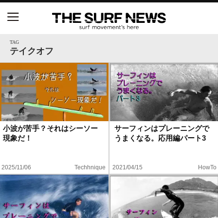
NSAと茅ヶ崎市が包括連携協定を締結 自治体との
協定は全国初、サーフィンを軸に地域活性化へ
TAG
テイクオフ
【五十嵐カノア独占インタビュー】旧友レオ、ジャ
ックとの豪華プライベートセッション
S.ONE ショート＆ロング開幕戦・現地リポート（高
橋みなと）
小波が苦手？それはシーソー
サーフィンはプレーニングで
現象だ！
うまくなる。応用編パート3
ニュース
製品情報
2025/11/06
Techhnique
2021/04/15
HowTo
特集
試合