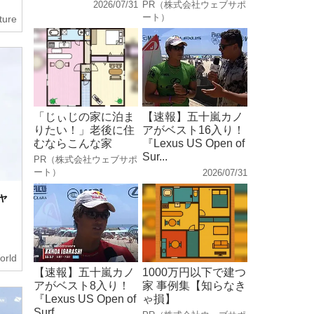
2026/07/31
PR（株式会社ウェブサポ
ート）
ture
「じぃじの家に泊ま
【速報】五十嵐カノ
りたい！」老後に住
アがベスト16入り！
むならこんな家
『Lexus US Open of
Sur...
PR（株式会社ウェブサポ
ート）
2026/07/31
ャ
orld
【速報】五十嵐カノ
1000万円以下で建つ
アがベスト8入り！
家 事例集【知らなき
『Lexus US Open of
ゃ損】
Surf...