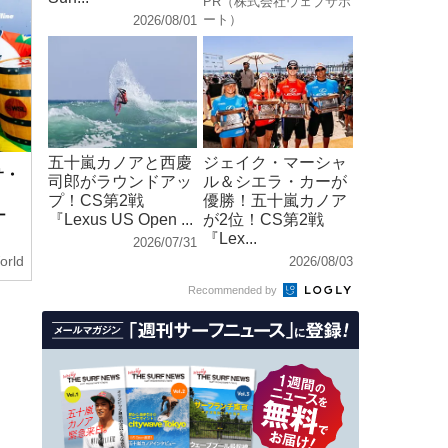
PR（株式会社ウェブサポ
ート）
2026/08/01
五十嵐カノアと西慶
ジェイク・マーシャ
サ・
司郎がラウンドアッ
ル＆シエラ・カーが
プ！CS第2戦
優勝！五十嵐カノア
ナ
『Lexus US Open ...
が2位！CS第2戦
『Lex...
2026/07/31
orld
2026/08/03
Recommended by