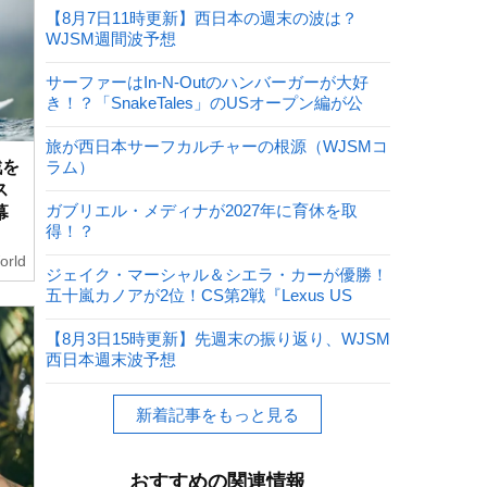
【8月7日11時更新】西日本の週末の波は？
WJSM週間波予想
サーファーはIn-N-Outのハンバーガーが大好
き！？「SnakeTales」のUSオープン編が公
開！
旅が西日本サーフカルチャーの根源（WJSMコ
戦を
ラム）
ス
ガブリエル・メディナが2027年に育休を取
幕
得！？
orld
ジェイク・マーシャル＆シエラ・カーが優勝！
五十嵐カノアが2位！CS第2戦『Lexus US
Open of Surfing』
【8月3日15時更新】先週末の振り返り、WJSM
西日本週末波予想
新着記事をもっと見る
おすすめの関連情報