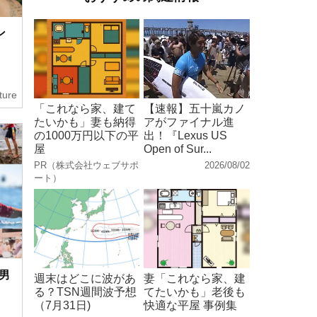
ン
ture
「これなら家、建て
【速報】五十嵐カノ
たいかも」妻も納得
アがファイナル進
の1000万円以下の平
出！『Lexus US
屋
Open of Sur...
PR（株式会社ウェブサポ
2026/08/02
ート）
男
週末はどこに波があ
妻「これなら家、建
る？TSN週間波予想
てたいかも」老後も
（7月31日)
快適な平屋 事例集