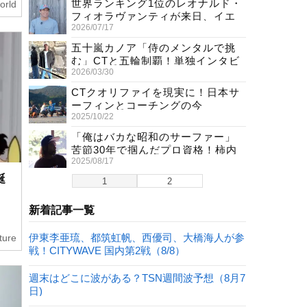
世界ランキング1位のレオナルド・
orld
フィオラヴァンティが来日、イエ
2026/07/17
ロージャージ獲得直後の独占イン
タビュー
五十嵐カノア「侍のメンタルで挑
む」CTと五輪制覇！単独インタビ
2026/03/30
ューで熱弁
CTクオリファイを現実に！日本サ
ーフィンとコーチングの今
2025/10/22
「俺はバカな昭和のサーファー」
苦節30年で掴んだプロ資格！柿内
2025/08/17
聖文(54)の生き様
誕
1
2
新着記事一覧
伊東李亜琉、都筑虹帆、西優司、大橋海人が参
ture
戦！CITYWAVE 国内第2戦（8/8）
週末はどこに波がある？TSN週間波予想（8月7
日)