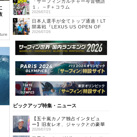
「サーフィンカルチャー今昔物語
１」 – F＋コラム
に
2026/07/21
抜
日本人選手が全てトップ通過！LT
開幕戦『LEXUS US OPEN OF
2026/07/26
SURFING』初日
ture
ピックアップ特集・ニュース
【五十嵐カノア独占インタビュ
ー】旧友レオ、ジャックとの豪華
2026/07/29
プライベートセッション