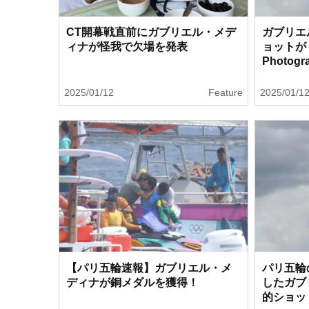
CT開幕戦直前にガブリエル・メデ
ガブリエ
ィナが怪我で欠場を発表
ョットが『W
Photog
2025/01/12
Feature
2025/01/1
【パリ五輪速報】ガブリエル・メ
パリ五輪
ディナが銅メダルを獲得！
したガブ
的ショッ