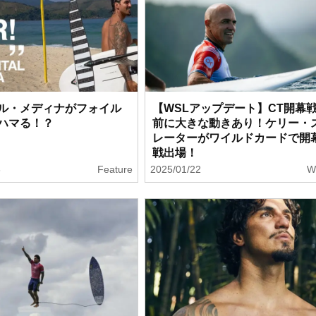
ル・メディナがフォイル
【WSLアップデート】CT開幕
ハマる！？
前に大きな動きあり！ケリー・
レーターがワイルドカードで開
戦出場！
3
Feature
2025/01/22
W