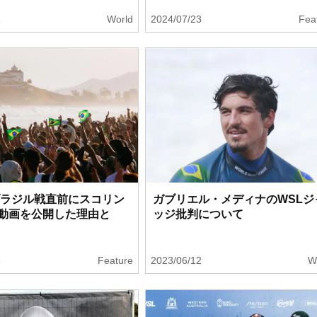
1
World
2024/07/23
Fea
ブラジル戦直前にスコリン
ガブリエル・メディナのWSLジ
動画を公開した理由と
ッジ批判について
3
Feature
2023/06/12
W