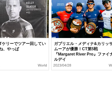
OUTケリーでツアー回してい
ガブリエル・メディナ&カリッ
ね、やっぱ
ムーアが優勝！CT第5戦
『Margaret River Pro』ファイ
ルデイ
1
World
2023/04/28
W