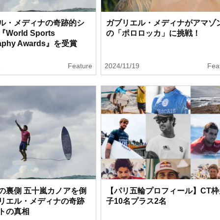
ル・メディナの奇跡的シ
ガブリエル・メディナがアマゾ
orld Sports
の「ポロロッカ」に挑戦！
raphy Awards』を受賞
2
Feature
2024/11/19
Fea
の裏側 五十嵐カノアを倒
【パリ五輪プロフィール】CT枠
リエル・メディナの奇跡
子10名プラス2名
トの真相