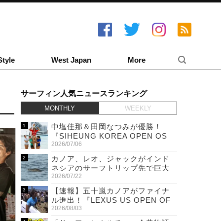
Style
West Japan
More
サーフィン人気ニュースランキング
MONTHLY
WEEKLY
中塩佳那＆田岡なつみが優勝！
『SIHEUNG KOREA OPEN QS
2026/07/06
6,000 & LQS』
カノア、レオ、ジャックがインド
ネシアのサーフトリップ先で巨大
2026/07/22
ワニと遭遇！
【速報】五十嵐カノアがファイナ
ル進出！『LEXUS US OPEN OF
2026/08/03
SURFING』