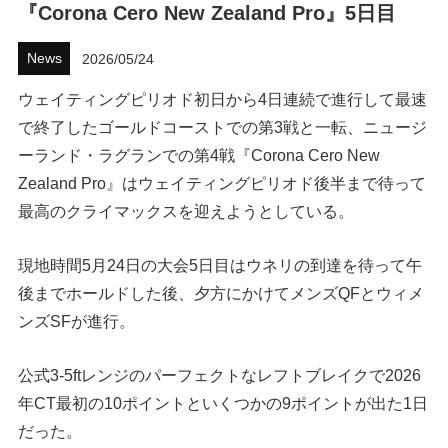
『Corona Cero New Zealand Pro』5日目
ハウツー
News
2026/05/24
ホリデースタイル
ウェイティングピリオド初日から4日連続で進行して最速
で終了したゴールドコーストでの第3戦と一転、ニュージ
ウェストジャパン
ーランド・ラグランでの第4戦『Corona Cero New
イベント・リリース
Zealand Pro』はウェイティングピリオド後半まで待って
最高のクライマックスを迎えようとしている。
現地時間5月24日の大会5日目はウネリの到達を待って午
後までホールドした後、夕方にかけてメンズQFとウィメ
ンズSFが進行。
公式3-5ftレンジのパーフェクトなレフトブレイクで2026
FOLLOW US ON
年CT最初の10ポイントといくつかの9ポイントが出た1日
だった。