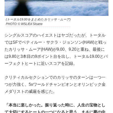
(トータル19.00をまとめたカリッサ・ムーア)
PHOTO: © WSL/Ed Sloane
シングルスコアのハイエストはヤゴだったが、トータル
ではSFでベティルー・サクラ・ジョンソン(HAW)と戦っ
たカリッサ・ムーア(HAW)が9.00、9.20と重ね、最後に
は9.80と3本目の9ポイント台を出し、トータル19.00とパ
ーフェクトヒートに近いスコアを記録。
クリティカルセクションでのカリッサのターンは一つ一
つが力強く、5xワールドチャンピオンとオリンピック金
メダリストの威厳を感じた。
「本当に楽しかった。振り返った時に、人生の宝物とし
て大切にするヒートの一つになると思う。まさに夢の中