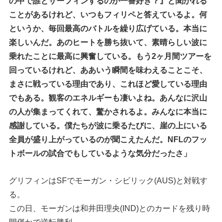
の中で誰とサーフィンするのが一番好き？』と聞かれる
ことがあるけれど、いつもフィリペと答えているよ。何
というか、毎回最高のバトルを繰り広げている。本当に
楽しいんだ。あのヒートを勝ち抜いて、素晴らしい波に
乗れたことに最高に興奮している。もう2ヶ月間ツアーを
回っているけれど、ああいう瞬間を味わえることこそ、
まさに戦っている理由であり、これほど愛している理由
でもある。観客のエネルギーも凄いよね。あんなに沢山
の人が集まってくれて、驚かされるよ。みんなに本当に
感謝している。僕たちが波に乗るたびに、崖の上にいる
全員が盛り上がっているのが聞こえたんだ。NFLのフッ
トボールの試合でもしているような気分だったさ」
グリフィンはSFでモーガン・シビリック(AUS)と対戦す
る。
この日、モーガンは和井田理央(IND)とのカードを残り時
間僅かで逆転勝利。