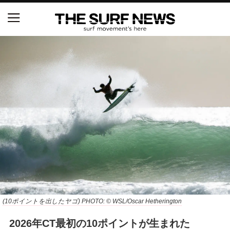
NSAと茅ヶ崎市が包括連携協定を締結 自治体との
協定は全国初、サーフィンを軸に地域活性化へ
【五十嵐カノア独占インタビュー】旧友レオ、ジャ
ックとの豪華プライベートセッション
S.ONE ショート＆ロング開幕戦・現地リポート（高
橋みなと）
ニュース
製品情報
特集
(10ポイントを出したヤゴ) PHOTO: © WSL/Oscar Hetherington
2026年CT最初の10ポイントが生まれた
試合