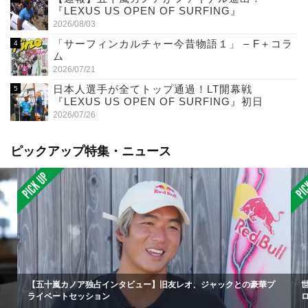
『LEXUS US OPEN OF SURFING』
2026/08/03
「サーフィンカルチャー今昔物語１」 – F＋コラ
ム
2026/07/21
日本人選手が全てトップ通過！LT開幕戦
『LEXUS US OPEN OF SURFING』初日
2026/07/26
ピックアップ特集・ニュース
【五十嵐カノア独占インタビュー】旧友レオ、ジャックとの豪華プ
ライベートセッション