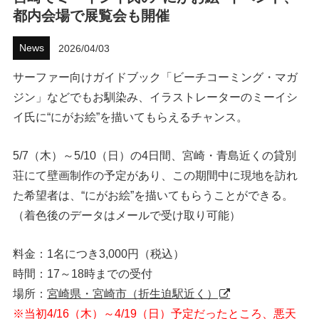
都内会場で展覧会も開催
ハウツー
News
2026/04/03
ホリデースタイル
サーファー向けガイドブック「ビーチコーミング・マガ
ウェストジャパン
ジン」などでもお馴染み、イラストレーターのミーイシ
イ氏に“にがお絵”を描いてもらえるチャンス。
イベント・リリース
5/7（木）～5/10（日）の4日間、宮崎・青島近くの貸別
荘にて壁画制作の予定があり、この期間中に現地を訪れ
た希望者は、“にがお絵”を描いてもらうことができる。
（着色後のデータはメールで受け取り可能）
料金：1名につき3,000円（税込）
FOLLOW US ON
時間：17～18時までの受付
場所：
宮崎県・宮崎市（折生迫駅近⁠く）
※当初4/16（木）～4/19（日）予定だったところ、悪天