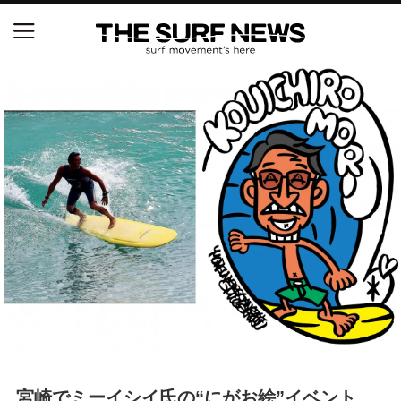
NSAと茅ヶ崎市が包括連携協定を締結 自治体との
協定は全国初、サーフィンを軸に地域活性化へ
【五十嵐カノア独占インタビュー】旧友レオ、ジャ
ックとの豪華プライベートセッション
S.ONE ショート＆ロング開幕戦・現地リポート（高
橋みなと）
ニュース
製品情報
特集
試合
宮崎でミーイシイ氏の“にがお絵”イベント、