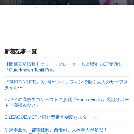
新着記事一覧
【開幕直前情報】ケリー・スレーターも出場するCT第7戦
『Outerknown Tahiti Pro』
『SURFIN’LIFE』9月号〜ツインフィンで磨く大人のサーフス
タイル〜
ハワイの高校生コンテストに参戦「Honua Finals」現地リポー
ト（高橋みなと）
S.LEAGUEがCTと同じ背番号制度をスタート！
伊東李亜琉、都筑虹帆、西優司、大橋海人が参戦！