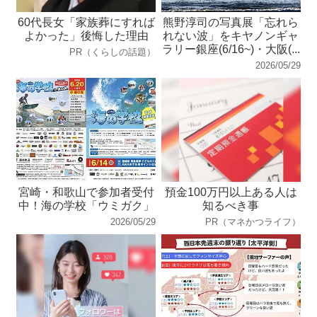
60代長女「家族葬にすれば
熊野淳司の写真展「忘れら
よかった」後悔した理由
れない波」をキヤノンギャ
ラリー銀座(6/16~)・大阪(...
PR（くらしの話題）
2026/05/29
宮崎・和歌山で参加者受付
預金100万円以上ある人は
中！海の学校「ウミガク」
知るべき事
2026/05/29
PR（マネかつライフ）