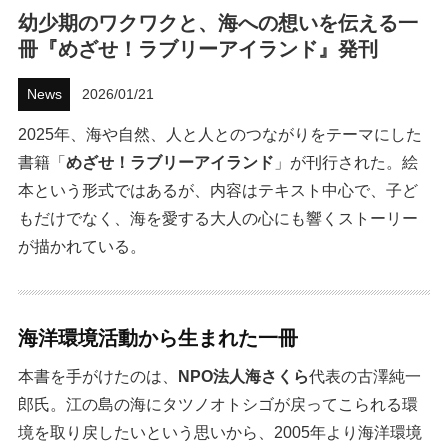
幼少期のワクワクと、海への想いを伝える一
ハウツー
冊『めざせ！ラブリーアイランド』発刊
ホリデースタイル
News
2026/01/21
ウェストジャパン
2025年、海や自然、人と人とのつながりをテーマにした
書籍「
めざせ！ラブリーアイランド
」が刊行された。絵
イベント・リリース
本という形式ではあるが、内容はテキスト中心で、子ど
もだけでなく、海を愛する大人の心にも響くストーリー
が描かれている。
海洋環境活動から生まれた一冊
本書を手がけたのは、
NPO法人海さくら
代表の古澤純一
FOLLOW US ON
郎氏。江の島の海にタツノオトシゴが戻ってこられる環
境を取り戻したいという思いから、2005年より海洋環境