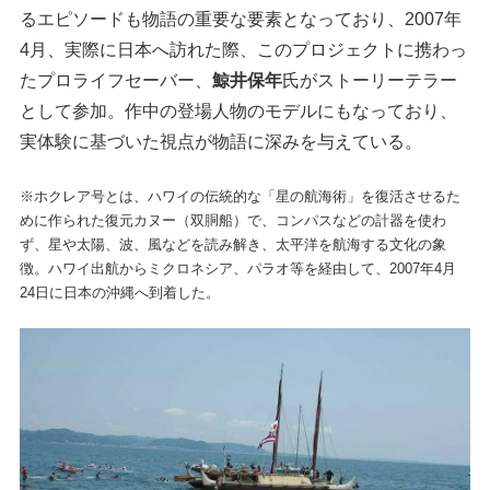
るエピソードも物語の重要な要素となっており、2007年
4月、実際に日本へ訪れた際、このプロジェクトに携わっ
たプロライフセーバー、
鯨井保年
氏がストーリーテラー
として参加。作中の登場人物のモデルにもなっており、
実体験に基づいた視点が物語に深みを与えている。
※ホクレア号とは、ハワイの伝統的な「星の航海術」を復活させるた
めに作られた復元カヌー（双胴船）で、コンパスなどの計器を使わ
ず、星や太陽、波、風などを読み解き、太平洋を航海する文化の象
徴。ハワイ出航からミクロネシア、パラオ等を経由して、2007年4月
24日に日本の沖縄へ到着した。