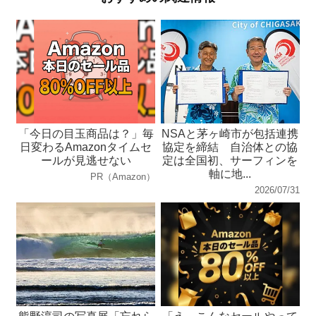
「今日の目玉商品は？」毎
NSAと茅ヶ崎市が包括連携
日変わるAmazonタイムセ
協定を締結 自治体との協
ールが見逃せない
定は全国初、サーフィンを
軸に地...
PR（Amazon）
2026/07/31