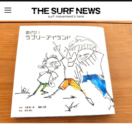
NSAと茅ヶ崎市が包括連携協定を締結 自治体との
協定は全国初、サーフィンを軸に地域活性化へ
【五十嵐カノア独占インタビュー】旧友レオ、ジャ
ックとの豪華プライベートセッション
S.ONE ショート＆ロング開幕戦・現地リポート（高
橋みなと）
ニュース
製品情報
特集
試合