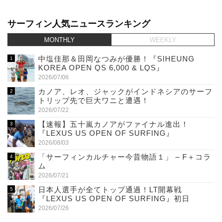
サーフィン人気ニュースランキング
MONTHLY
WEEKLY
中塩佳那＆田岡なつみが優勝！『SIHEUNG
KOREA OPEN QS 6,000 & LQS』
2026/07/06
カノア、レオ、ジャックがインドネシアのサーフ
トリップ先で巨大ワニと遭遇！
2026/07/22
【速報】五十嵐カノアがファイナル進出！
『LEXUS US OPEN OF SURFING』
2026/08/03
「サーフィンカルチャー今昔物語１」 – F＋コラ
ム
2026/07/21
日本人選手が全てトップ通過！LT開幕戦
『LEXUS US OPEN OF SURFING』初日
2026/07/26