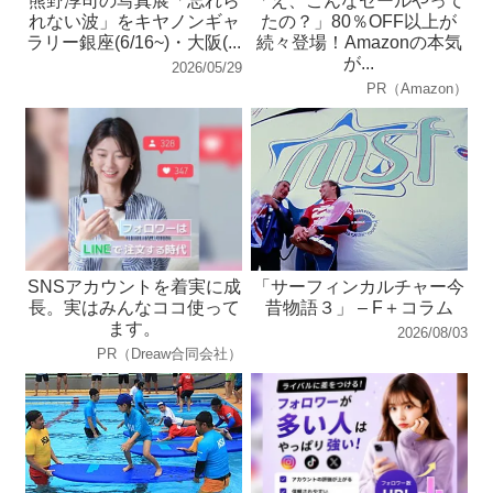
熊野淳司の写真展「忘れら
「え、こんなセールやって
れない波」をキヤノンギャ
たの？」80％OFF以上が
ラリー銀座(6/16~)・大阪(...
続々登場！Amazonの本気
が...
2026/05/29
PR（Amazon）
SNSアカウントを着実に成
「サーフィンカルチャー今
長。実はみんなココ使って
昔物語３」 – F＋コラム
ます。
2026/08/03
PR（Dreaw合同会社）