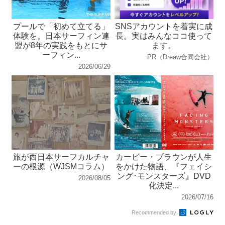
プールで「初めて立てる」
SNSアカウントを着実に成
体験を。日本サーフィン連
長。実はみんなココ使って
盟が8年の実践をもとにサ
ます。
ーフィン...
PR（Dreaw合同会社）
2026/06/29
旅が西日本サーフカルチャ
カービー・ブラウンが人生
ーの根源（WJSMコラム）
をかけた物語、『フェイシ
ング･モンスターズ』DVD
2026/08/05
化決定...
2026/07/16
Recommended by