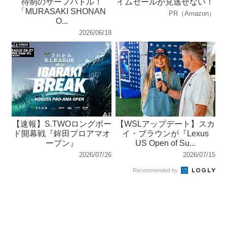
待制のサーフバトル！
イムセールが見逃せない！
「MURASAKI SHONAN
PR（Amazon）
O...
2026/06/18
【速報】S.TWOロングボー
【WSLアップデート】スカ
ド開幕戦『鉾田プロアマオ
イ・ブラウンが『Lexus
ープン』
US Open of Su...
2026/07/26
2026/07/15
Recommended by