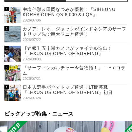
中塩佳那＆田岡なつみが優勝！『SIHEUNG
KOREA OPEN QS 6,000 & LQS』
2026/07/06
カノア、レオ、ジャックがインドネシアのサーフ
トリップ先で巨大ワニと遭遇！
2026/07/22
【速報】五十嵐カノアがファイナル進出！
『LEXUS US OPEN OF SURFING』
2026/08/03
「サーフィンカルチャー今昔物語１」 – F＋コラ
ム
2026/07/21
日本人選手が全てトップ通過！LT開幕戦
『LEXUS US OPEN OF SURFING』初日
2026/07/26
ピックアップ特集・ニュース