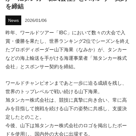
を締結
ハウツー
News
2026/01/06
ホリデースタイル
昨年、ワールドツアー「IBC」において数々の大会で入
ウェストジャパン
賞・優勝を果たし、世界ランキング2位でシーズンを終え
たプロボディボーダー山下海果（なみか）が、タンカー
イベント・リリース
などの海上輸送を手がける海運事業者「旭タンカー株式
会社」とスポンサー契約を締結。
ワールドチャンピオンまであと一歩に迫る成績を残し、
世界のトップレベルで戦い続ける山下海果。
旭タンカー株式会社は、競技に真摯に向き合い、常に高
みを目指して挑戦を続ける山下の姿勢に共感し、支援決
FOLLOW US ON
定したとのこと。
今後、山下は旭タンカー株式会社のロゴを掲出したボー
ドを使用し、国内外の大会に出場する。