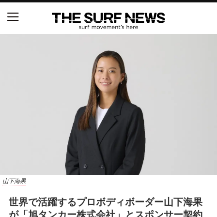
NSAと茅ヶ崎市が包括連携協定を締結 自治体との
協定は全国初、サーフィンを軸に地域活性化へ
【五十嵐カノア独占インタビュー】旧友レオ、ジャ
ックとの豪華プライベートセッション
S.ONE ショート＆ロング開幕戦・現地リポート（高
橋みなと）
ニュース
製品情報
山下海果
特集
世界で活躍するプロボディボーダー山下海果
試合
が「旭タンカー株式会社」とスポンサー契約