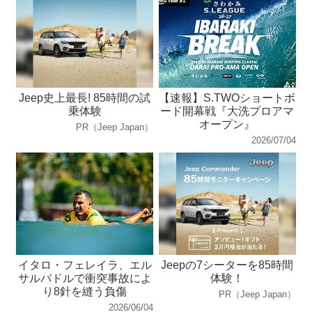
Jeep史上最長! 85時間の試
【速報】S.TWOショートボ
乗体験
ード開幕戦『大洗プロアマ
オープン』
PR（Jeep Japan）
2026/07/04
イタロ・フェレイラ、エル
Jeepの7シーターを85時間
サルバドルで衝突事故によ
体験！
り8針を縫う負傷
PR（Jeep Japan）
2026/06/04