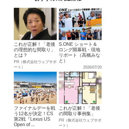
これが正解！「老後
S.ONE ショート＆
の理想的な間取り」
ロング開幕戦・現地
とは？
リポート（高橋みな
と）
PR（株式会社ウェブサポ
ート）
2026/07/20
ファイナルデーを戦
これが正解！「老後
う12名が決定！CS
の間取り事例集」
第2戦『Lexus US
PR（株式会社ウェブサポ
Open of ...
ート）