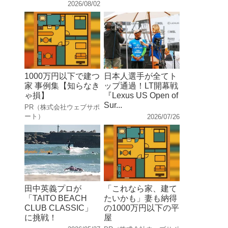
2026/08/02
1000万円以下で建つ
日本人選手が全てト
家 事例集【知らなき
ップ通過！LT開幕戦
ゃ損】
『Lexus US Open of
Sur...
PR（株式会社ウェブサポ
ート）
2026/07/26
田中英義プロが
「これなら家、建て
「TAITO BEACH
たいかも」妻も納得
CLUB CLASSIC」
の1000万円以下の平
に挑戦！
屋