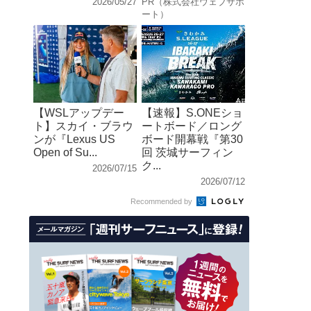
2026/05/27
PR（株式会社ウェブサポ
ート）
【WSLアップデー
【速報】S.ONEショ
ト】スカイ・ブラウ
ートボード／ロング
ンが『Lexus US
ボード開幕戦『第30
Open of Su...
回 茨城サーフィン
ク...
2026/07/15
2026/07/12
Recommended by