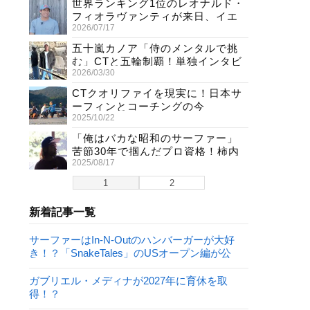
世界ランキング1位のレオナルド・
フィオラヴァンティが来日、イエ
2026/07/17
ロージャージ獲得直後の独占イン
タビュー
五十嵐カノア「侍のメンタルで挑
む」CTと五輪制覇！単独インタビ
2026/03/30
ューで熱弁
CTクオリファイを現実に！日本サ
ーフィンとコーチングの今
2025/10/22
「俺はバカな昭和のサーファー」
苦節30年で掴んだプロ資格！柿内
2025/08/17
聖文(54)の生き様
1
2
新着記事一覧
サーファーはIn-N-Outのハンバーガーが大好
き！？「SnakeTales」のUSオープン編が公
開！
ガブリエル・メディナが2027年に育休を取
得！？