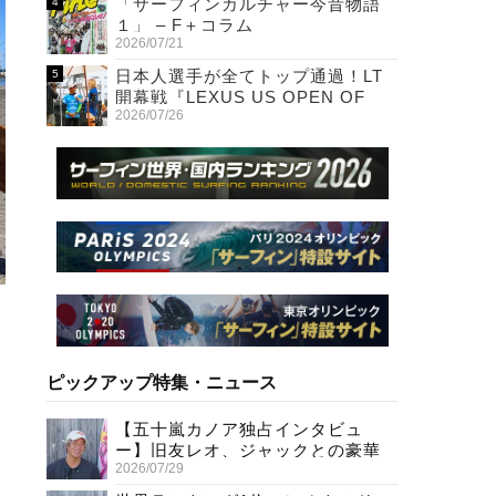
「サーフィンカルチャー今昔物語
１」 – F＋コラム
2026/07/21
日本人選手が全てトップ通過！LT
開幕戦『LEXUS US OPEN OF
2026/07/26
SURFING』初日
ピックアップ特集・ニュース
【五十嵐カノア独占インタビュ
ー】旧友レオ、ジャックとの豪華
2026/07/29
プライベートセッション