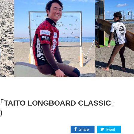
ITO LONGBOARD CLASSIC」
）
Share
Tweet