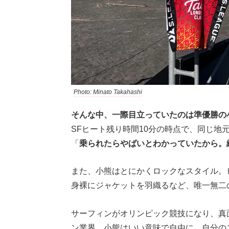
Photo: Minato Takahashi
そんな中、一際目立っていたのは準優勝の
SFヒート残り時間10分の時点で、同じ地
「
乗られたらやばいとわかっていたから。
また、小熊はとにかくロックなスタイル。
身裸にジャケットを羽織るなど、唯一無二
サーフィンがオリンピック競技になり、真
ン業界。小熊はいい意味で自由に、自分の