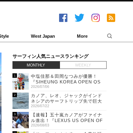
Style
West Japan
More
サーフィン人気ニュースランキング
MONTHLY
WEEKLY
中塩佳那＆田岡なつみが優勝！
『SIHEUNG KOREA OPEN QS
2026/07/06
6,000 & LQS』
カノア、レオ、ジャックがインド
ネシアのサーフトリップ先で巨大
2026/07/22
ワニと遭遇！
【速報】五十嵐カノアがファイナ
ル進出！『LEXUS US OPEN OF
2026/08/03
SURFING』