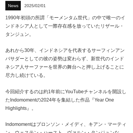
News
2025/02/01
ハウツー
1990年初頭の所謂「モーメンタム世代」の中で唯一のイ
ホリデースタイル
ンドネシア人として一際存在感を放っていたリザール・
タンジュン。
ウェストジャパン
あれから30年、インドネシアを代表するサーフィンアン
イベント・リリース
バサダーとしての彼の姿勢は変わらず、新世代のインド
ネシア人サーファーを世界の舞台へと押し上げることに
尽力し続けている。
今回紹介するのは約1年前にYouTubeチャンネルを開設し
たIndomomentの2024年を集結した作品『Year One
Highlights』。
FOLLOW US ON
Indomomentはブロンソン・メイディ、キアン・マーティ
ン、ウェステン・ハースト、ヴァルン・タンジュンな