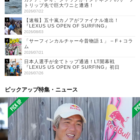
トリップ先で巨大ワニと遭遇！
2026/07/22
【速報】五十嵐カノアがファイナル進出！
『LEXUS US OPEN OF SURFING』
2026/08/03
「サーフィンカルチャー今昔物語１」 – F＋コラ
ム
2026/07/21
日本人選手が全てトップ通過！LT開幕戦
『LEXUS US OPEN OF SURFING』初日
2026/07/26
ピックアップ特集・ニュース