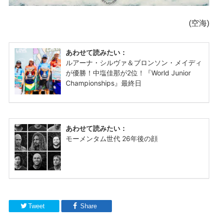
(空海)
Tweet
Share