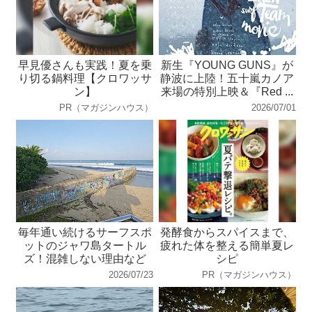
早見優さんも実践！夏を乗
新生『YOUNG GUNS』が
り切る鍋料理【クロワッサ
静波に上陸！五十嵐カノア
ン】
来場の特別上映＆『Red ...
PR（マガジンハウス）
2026/07/01
毎年通い続けるサーフスポ
発酵食からスパイスまで、
ットのジャワ島タートル
疲れた体を整える簡単夏レ
ズ！混雑しない理由など
シピ
2026/07/23
PR（マガジンハウス）