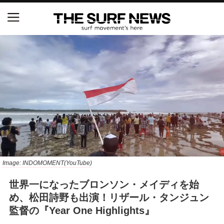
NSAと茅ヶ崎市が包括連携協定を締結 自治体との
協定は全国初、サーフィンを軸に地域活性化へ
【五十嵐カノア独占インタビュー】旧友レオ、ジャ
ックとの豪華プライベートセッション
S.ONE ショート＆ロング開幕戦・現地リポート（高
橋みなと）
ニュース
Image: INDOMOMENT(YouTube)
製品情報
世界一になったブロンソン・メイディを始
特集
め、松田詩野も出演！リザール・タンジュン
監督の『Year One Highlights』
試合