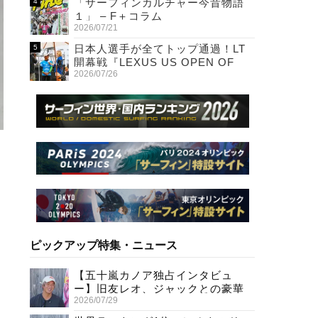
「サーフィンカルチャー今昔物語
１」 – F＋コラム
2026/07/21
日本人選手が全てトップ通過！LT
開幕戦『LEXUS US OPEN OF
2026/07/26
SURFING』初日
ピックアップ特集・ニュース
【五十嵐カノア独占インタビュ
ー】旧友レオ、ジャックとの豪華
2026/07/29
プライベートセッション