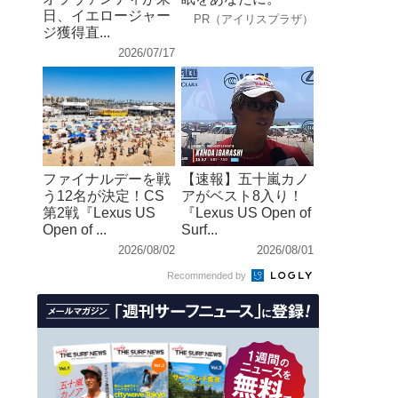
日、イエロージャー
PR（アイリスプラザ）
ジ獲得直...
2026/07/17
ファイナルデーを戦
【速報】五十嵐カノ
う12名が決定！CS
アがベスト8入り！
第2戦『Lexus US
『Lexus US Open of
Open of ...
Surf...
2026/08/02
2026/08/01
Recommended by