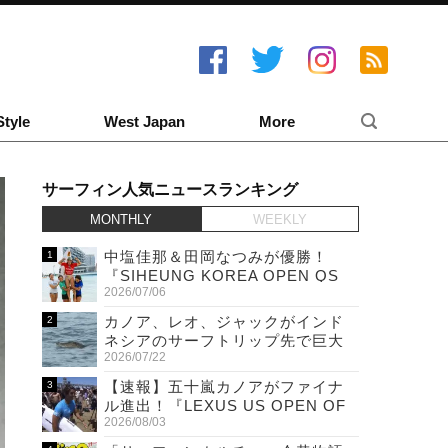
Style
West Japan
More
サーフィン人気ニュースランキング
MONTHLY
WEEKLY
中塩佳那＆田岡なつみが優勝！
『SIHEUNG KOREA OPEN QS
2026/07/06
6,000 & LQS』
カノア、レオ、ジャックがインド
ネシアのサーフトリップ先で巨大
2026/07/22
ワニと遭遇！
【速報】五十嵐カノアがファイナ
ル進出！『LEXUS US OPEN OF
2026/08/03
SURFING』