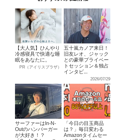
【大人気】ひんやり
五十嵐カノア来日！
冷感寝具で快適な睡
旧友レオ、ジャック
眠をあなたに。
との豪華プライベー
トセッション＆独占
PR（アイリスプラザ）
インタビ...
2026/07/29
サーファーはIn-N-
「今日の目玉商品
Outのハンバーガー
は？」毎日変わる
が大好き！？
Amazonタイムセー