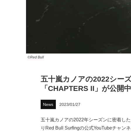
©Red Bull
五十嵐カノアの2022シ
「CHAPTERS II」が公開
News
2023/01/27
五十嵐カノアの2022年シーズンに密着したド
りRed Bull Surfingの公式YouTubeチ