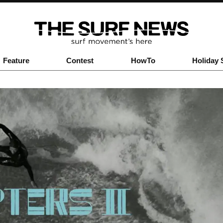
Feature
Contest
HowTo
Holiday 