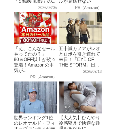
「SnakeTales」の...
ルが見逃せない
2026/08/05
PR（Amazon）
「え、こんなセール
五十嵐カノアがレオ
やってたの？」
とロボを引き連れて
80％OFF以上が続々
来日！「EYE OF
登場！Amazonの本
THE STORM」日...
気が...
2026/07/13
PR（Amazon）
世界ランキング1位
【大人気】ひんやり
のレオナルド・フィ
冷感寝具で快適な睡
オラヴァンティが来
眠をあなたに。