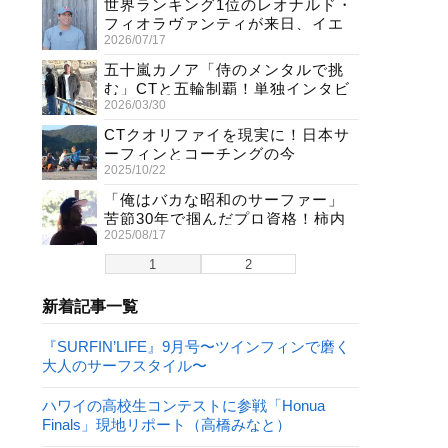
世界ランキング1位のレオナルド・
フィオラヴァンティが来日、イエ
2026/07/17
ロージャージ獲得直後の独占イン
タビュー
五十嵐カノア「侍のメンタルで挑
む」CTと五輪制覇！単独インタビ
2026/03/30
ューで熱弁
CTクオリファイを現実に！日本サ
ーフィンとコーチングの今
2025/10/22
「俺はバカな昭和のサーファー」
苦節30年で掴んだプロ資格！柿内
2025/08/17
聖文(54)の生き様
1
2
新着記事一覧
『SURFIN’LIFE』9月号〜ツインフィンで磨く
大人のサーフスタイル〜
ハワイの高校生コンテストに参戦「Honua
Finals」現地リポート（高橋みなと）