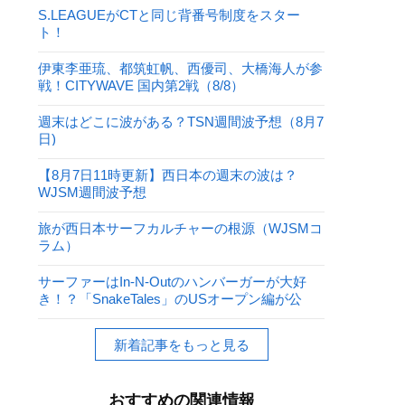
S.LEAGUEがCTと同じ背番号制度をスター
ト！
伊東李亜琉、都筑虹帆、西優司、大橋海人が参
戦！CITYWAVE 国内第2戦（8/8）
週末はどこに波がある？TSN週間波予想（8月7
日)
【8月7日11時更新】西日本の週末の波は？
WJSM週間波予想
旅が西日本サーフカルチャーの根源（WJSMコ
ラム）
サーファーはIn-N-Outのハンバーガーが大好
き！？「SnakeTales」のUSオープン編が公
開！
新着記事をもっと見る
おすすめの関連情報