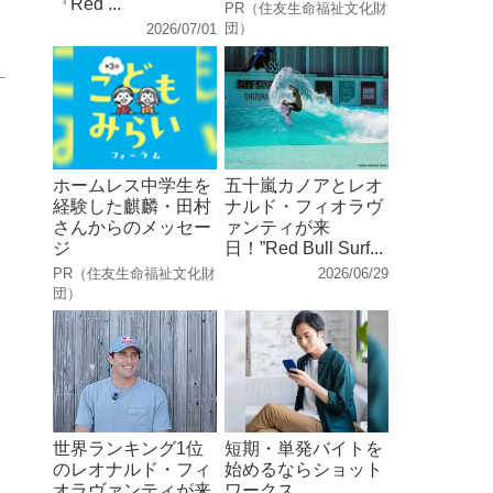
『Red ...
PR（住友生命福祉文化財
団）
2026/07/01
ホームレス中学生を
五十嵐カノアとレオ
経験した麒麟・田村
ナルド・フィオラヴ
さんからのメッセー
ァンティが来
ジ
日！”Red Bull Surf...
PR（住友生命福祉文化財
2026/06/29
団）
世界ランキング1位
短期・単発バイトを
のレオナルド・フィ
始めるならショット
オラヴァンティが来
ワークス