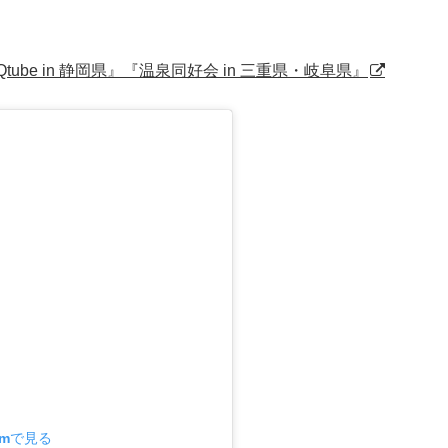
ube in 静岡県』『温泉同好会 in 三重県・岐阜県』
amで見る