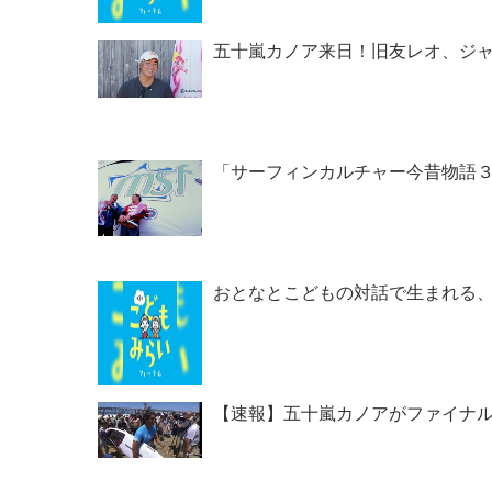
五十嵐カノア来日！旧友レオ、ジャ
「サーフィンカルチャー今昔物語３」
おとなとこどもの対話で生まれる
【速報】五十嵐カノアがファイナル進出！『Le