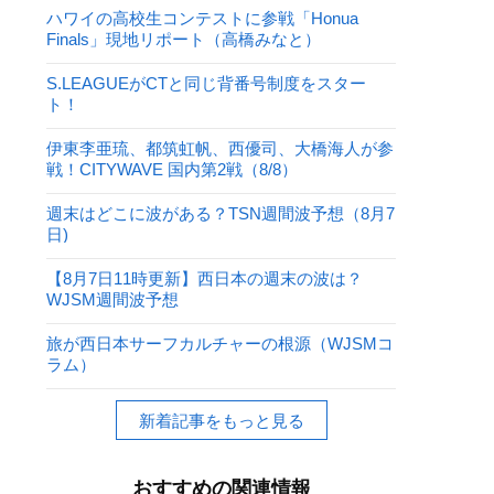
ハワイの高校生コンテストに参戦「Honua
Finals」現地リポート（高橋みなと）
S.LEAGUEがCTと同じ背番号制度をスター
ト！
伊東李亜琉、都筑虹帆、西優司、大橋海人が参
戦！CITYWAVE 国内第2戦（8/8）
週末はどこに波がある？TSN週間波予想（8月7
日)
【8月7日11時更新】西日本の週末の波は？
WJSM週間波予想
旅が西日本サーフカルチャーの根源（WJSMコ
ラム）
新着記事をもっと見る
おすすめの関連情報