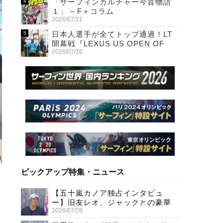
「サーフィンカルチャー今昔物語
１」 – F＋コラム
2026/07/21
日本人選手が全てトップ通過！LT
開幕戦『LEXUS US OPEN OF
2026/07/26
SURFING』初日
ピックアップ特集・ニュース
【五十嵐カノア独占インタビュ
ー】旧友レオ、ジャックとの豪華
2026/07/29
プライベートセッション