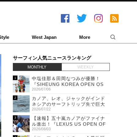
Style
West Japan
More
サーフィン人気ニュースランキング
MONTHLY
WEEKLY
中塩佳那＆田岡なつみが優勝！
『SIHEUNG KOREA OPEN QS
2026/07/06
6,000 & LQS』
カノア、レオ、ジャックがインド
ネシアのサーフトリップ先で巨大
2026/07/22
ワニと遭遇！
【速報】五十嵐カノアがファイナ
ル進出！『LEXUS US OPEN OF
2026/08/03
SURFING』