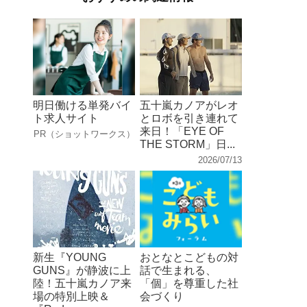
明日働ける単発バイ
五十嵐カノアがレオ
ト求人サイト
とロボを引き連れて
来日！「EYE OF
PR（ショットワークス）
THE STORM」日...
2026/07/13
新生『YOUNG
おとなとこどもの対
GUNS』が静波に上
話で生まれる、
陸！五十嵐カノア来
「個」を尊重した社
場の特別上映＆
会づくり