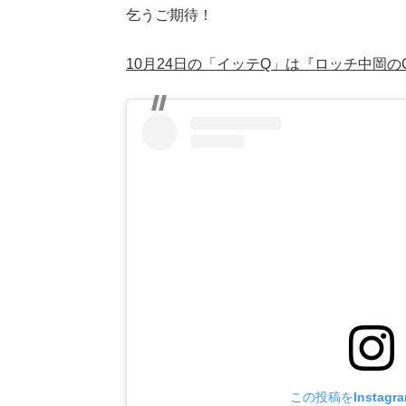
乞うご期待！
10月24日の「イッテQ」は『ロッチ中岡のQt
この投稿をInstagr