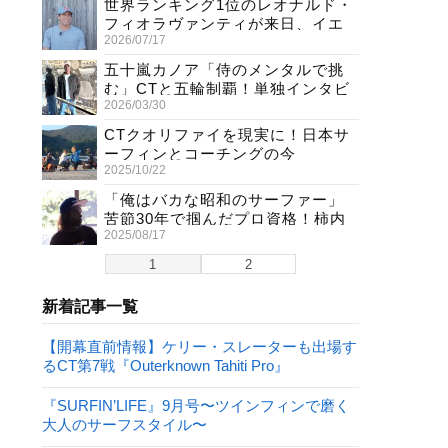
世界ランキング1位のレオナルド・
フィオラヴァンティが来日、イエ
2026/07/17
ロージャージ獲得直後の独占イン
タビュー
五十嵐カノア「侍のメンタルで挑
む」CTと五輪制覇！単独インタビ
2026/03/30
ューで熱弁
CTクオリファイを現実に！日本サ
ーフィンとコーチングの今
2025/10/22
「俺はバカな昭和のサーファー」
苦節30年で掴んだプロ資格！柿内
2025/08/17
聖文(54)の生き様
1
2
新着記事一覧
【開幕直前情報】ケリー・スレーターも出場す
るCT第7戦『Outerknown Tahiti Pro』
『SURFIN’LIFE』9月号〜ツインフィンで磨く
大人のサーフスタイル〜