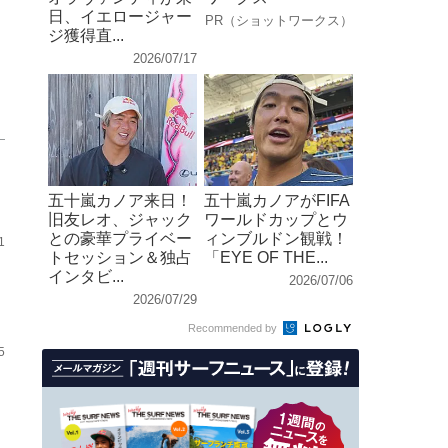
日、イエロージャー
PR（ショットワークス）
ジ獲得直...
2026/07/17
五十嵐カノア来日！
五十嵐カノアがFIFA
旧友レオ、ジャック
ワールドカップとウ
との豪華プライベー
ィンブルドン観戦！
1
トセッション＆独占
「EYE OF THE...
インタビ...
2026/07/06
2026/07/29
Recommended by
5