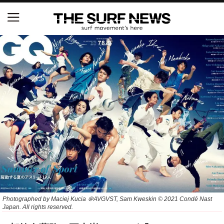
NSAと茅ヶ崎市が包括連携協定を締結 自治体との
協定は全国初、サーフィンを軸に地域活性化へ
【五十嵐カノア独占インタビュー】旧友レオ、ジャ
ックとの豪華プライベートセッション
S.ONE ショート＆ロング開幕戦・現地リポート（高
橋みなと）
ニュース
製品情報
特集
Photographed by Maciej Kucia ＠AVGVST, Sam Kweskin © 2021 Condé Nast
Japan. All rights reserved.
試合