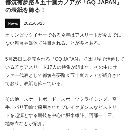
都筑有夢路＆五十嵐カノアが『GQ JAPAN』
の表紙を飾る！
ハウツー
News
2021/05/23
ホリデースタイル
オリンピックイヤーである今年はアスリートが今までに
ウェストジャパン
ない舞台や媒体で注目されることが多々ある。
イベント・リリース
5月25日に発売される『GQ JAPAN』では世界で活躍して
いる若きアスリート17人の特集が組まれ、その中にサー
ファー代表として都筑有夢路＆五十嵐カノアが紹介され
ており、表紙も飾っている。
その他、スケートボード、スポーツクライミング、空
手、パリ五輪で採用されたブレイクダンスなどストリー
FOLLOW US ON
トを起源とする競技を中心に堀米雄斗、阿部一二三、上
地結衣などが紹介。