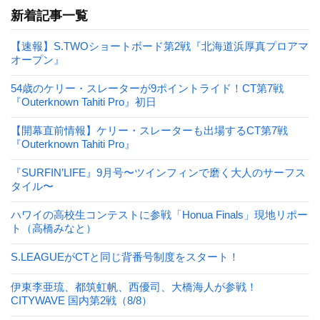
新着記事一覧
【速報】S.TWOショートボード第2戦『北海道浜厚真プロアマ
オープン』
54歳のケリー・スレーターが9ポイントライド！CT第7戦
『Outerknown Tahiti Pro』初日
【開幕直前情報】ケリー・スレーターも出場するCT第7戦
『Outerknown Tahiti Pro』
『SURFIN’LIFE』9月号〜ツインフィンで磨く大人のサーフス
タイル〜
ハワイの高校生コンテストに参戦「Honua Finals」現地リポー
ト（高橋みなと）
S.LEAGUEがCTと同じ背番号制度をスタート！
伊東李亜琉、都筑虹帆、西優司、大橋海人が参戦！
CITYWAVE 国内第2戦（8/8）