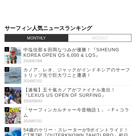
サーフィン人気ニュースランキング
MONTHLY
WEEKLY
中塩佳那＆田岡なつみが優勝！『SIHEUNG
KOREA OPEN QS 6,000 & LQS』
2026/07/06
カノア、レオ、ジャックがインドネシアのサーフ
トリップ先で巨大ワニと遭遇！
2026/07/22
【速報】五十嵐カノアがファイナル進出！
『LEXUS US OPEN OF SURFING』
2026/08/03
「サーフィンカルチャー今昔物語１」 – F＋コラ
ム
2026/07/21
54歳のケリー・スレーターが9ポイントライド！
CT第7戦『OUTERKNOWN TAHITI PRO』初日