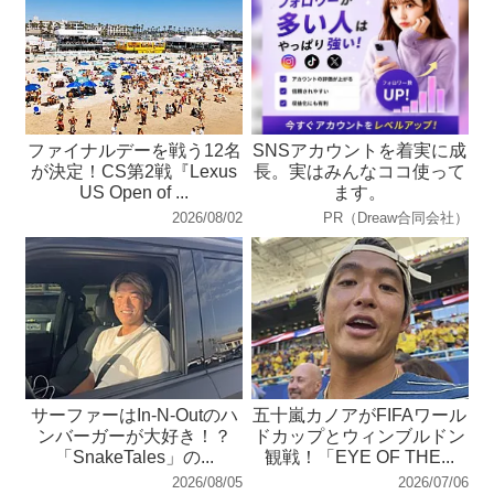
ファイナルデーを戦う12名
SNSアカウントを着実に成
が決定！CS第2戦『Lexus
長。実はみんなココ使って
US Open of ...
ます。
2026/08/02
PR（Dreaw合同会社）
サーファーはIn-N-Outのハ
五十嵐カノアがFIFAワール
ンバーガーが大好き！？
ドカップとウィンブルドン
「SnakeTales」の...
観戦！「EYE OF THE...
2026/08/05
2026/07/06