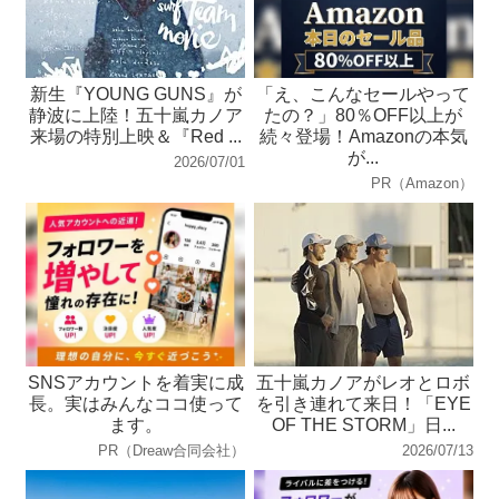
新生『YOUNG GUNS』が
「え、こんなセールやって
静波に上陸！五十嵐カノア
たの？」80％OFF以上が
来場の特別上映＆『Red ...
続々登場！Amazonの本気
が...
2026/07/01
PR（Amazon）
SNSアカウントを着実に成
五十嵐カノアがレオとロボ
長。実はみんなココ使って
を引き連れて来日！「EYE
ます。
OF THE STORM」日...
PR（Dreaw合同会社）
2026/07/13