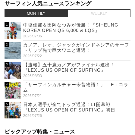
サーフィン人気ニュースランキング
MONTHLY
WEEKLY
中塩佳那＆田岡なつみが優勝！『SIHEUNG
KOREA OPEN QS 6,000 & LQS』
2026/07/06
カノア、レオ、ジャックがインドネシアのサーフ
トリップ先で巨大ワニと遭遇！
2026/07/22
【速報】五十嵐カノアがファイナル進出！
『LEXUS US OPEN OF SURFING』
2026/08/03
「サーフィンカルチャー今昔物語１」 – F＋コラ
ム
2026/07/21
日本人選手が全てトップ通過！LT開幕戦
『LEXUS US OPEN OF SURFING』初日
2026/07/26
ピックアップ特集・ニュース