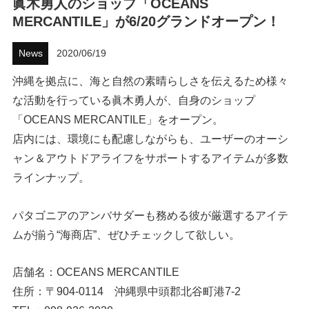
眞木勇人のショップ「OCEANS
MERCANTILE」が6/20グランドオープン！
ハウツー
News
2020/06/19
ホリデースタイル
沖縄を拠点に、海と自然の素晴らしさを伝えるため様々
ウェストジャパン
な活動を行っている眞木勇人が、自身のショップ
「OCEANS MERCANTILE」をオープン。
イベント・リリース
店内には、環境にも配慮しながらも、ユーザーのオーシ
ャン＆アウトドアライフをサポートするアイテムが多数
ラインナップ。
パタゴニアのアンバサダーも務める彼が厳選するアイテ
ムが揃う“海商店”、ぜひチェックして欲しい。
FOLLOW US ON
店舗名：OCEANS MERCANTILE
住所：〒904-0114 沖縄県中頭郡北谷町港7-2