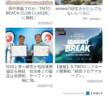
田中英義プロが「TAITO
arrowsの頑丈さがとんでも
BEACH CLUB CLASSIC」
ないレベルに
に挑戦！
PR（arrows）
2026/05/27
NSAと茅ヶ崎市が包括連携
【速報】S.TWOロングボー
協定を締結 自治体との協
ド開幕戦『鉾田プロアマオ
定は全国初、サーフィンを
ープン』
軸に地...
2026/07/26
2026/07/31
Recommended by