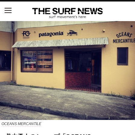
NSAと茅ヶ崎市が包括連携協定を締結 自治体との
協定は全国初、サーフィンを軸に地域活性化へ
【五十嵐カノア独占インタビュー】旧友レオ、ジャ
ックとの豪華プライベートセッション
S.ONE ショート＆ロング開幕戦・現地リポート（高
橋みなと）
ニュース
製品情報
特集
OCEANS MERCANTILE
試合