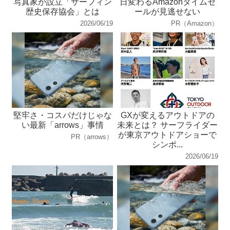
写真家が設立「サーフィン
日変わるAmazonタイムセ
歴史保存協会」とは
ールが見逃せない
2026/06/19
PR（Amazon）
堅牢さ・コスパだけじゃな
GXが変えるアウトドアの
い最新「arrows」事情
未来とは？ サーフライダー
が東京アウトドアショーで
PR（arrows）
シンポ...
2026/06/19