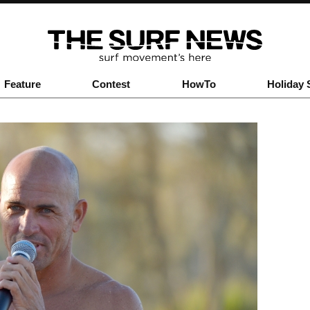
Feature
Contest
HowTo
Holiday 