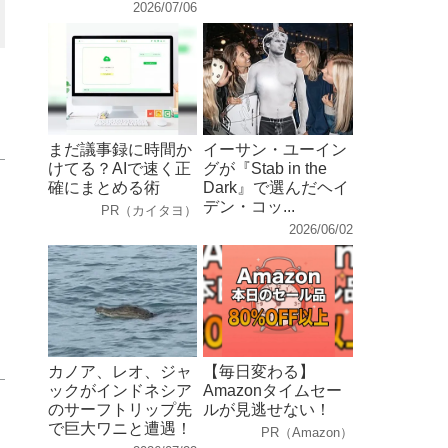
2026/07/06
まだ議事録に時間か
イーサン・ユーイン
けてる？AIで速く正
グが『Stab in the
確にまとめる術
Dark』で選んだヘイ
デン・コッ...
PR（カイタヨ）
2026/06/02
カノア、レオ、ジャ
【毎日変わる】
ックがインドネシア
Amazonタイムセー
のサーフトリップ先
ルが見逃せない！
で巨大ワニと遭遇！
PR（Amazon）