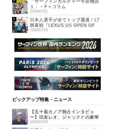
「サーフィンカルチャー今昔物語
１」 – F＋コラム
2026/07/21
日本人選手が全てトップ通過！LT
開幕戦『LEXUS US OPEN OF
2026/07/26
SURFING』初日
ピックアップ特集・ニュース
【五十嵐カノア独占インタビュ
ー】旧友レオ、ジャックとの豪華
2026/07/29
プライベートセッション