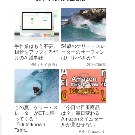
手作業はもう不要。
54歳のケリー・スレ
録音をアップするだ
ーターのサーフィン
けのAI議事録
はCTレベルか？
PR（カイタヨ）
2026/05/19
この夏、ケリー・ス
「今日の目玉商品
レーターがCTに帰
は？」毎日変わる
ってくる！
Amazonタイムセー
『Outerknown
ルが見逃せない
Tahit...
PR（Amazon）