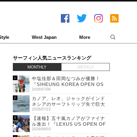
Style
West Japan
More
サーフィン人気ニュースランキング
MONTHLY
WEEKLY
中塩佳那＆田岡なつみが優勝！
『SIHEUNG KOREA OPEN QS
2026/07/06
6,000 & LQS』
カノア、レオ、ジャックがインド
ネシアのサーフトリップ先で巨大
2026/07/22
ワニと遭遇！
【速報】五十嵐カノアがファイナ
ル進出！『LEXUS US OPEN OF
2026/08/03
SURFING』