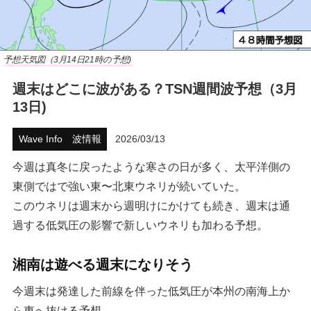
ハウツー
ホリデースタイル
予想天気図（3月14日21時の予想)
週末はどこに波がある？TSN週間波予想（3月
ウェストジャパン
13日)
イベント・リリース
Wave Info 波情報
2026/03/13
今週は真冬に戻ったような寒さの日が多く、太平洋側の
東側ではで強い東〜北東ウネリが続いていた。
このウネリは週末から週明けにかけても続き、週末は通
過する低気圧の影響で新しいウネリも加わる予想。
湘南は遊べる週末になりそう
FOLLOW US ON
今週末は発達した前線を伴った低気圧が本州の南海上か
ら東へ抜ける予想。