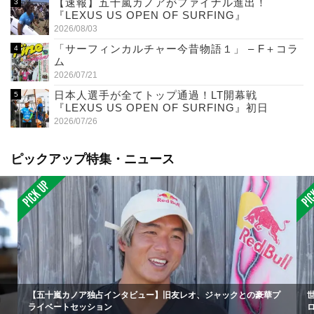
【速報】五十嵐カノアがファイナル進出！
『LEXUS US OPEN OF SURFING』
2026/08/03
「サーフィンカルチャー今昔物語１」 – F＋コラ
ム
2026/07/21
日本人選手が全てトップ通過！LT開幕戦
『LEXUS US OPEN OF SURFING』初日
2026/07/26
ピックアップ特集・ニュース
【五十嵐カノア独占インタビュー】旧友レオ、ジャックとの豪華プ
ライベートセッション