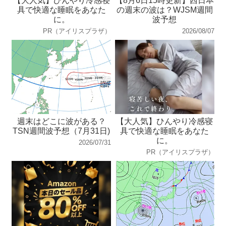
【大人気】ひんやり冷感寝
【8月6日15時更新】西日本
具で快適な睡眠をあなた
の週末の波は？WJSM週間
に。
波予想
PR（アイリスプラザ）
2026/08/07
週末はどこに波がある？
【大人気】ひんやり冷感寝
TSN週間波予想（7月31日)
具で快適な睡眠をあなた
に。
2026/07/31
PR（アイリスプラザ）