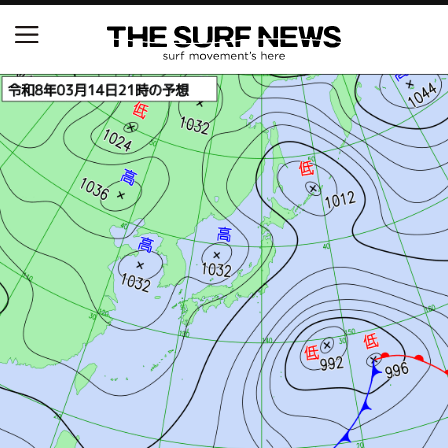
NSAと茅ヶ崎市が包括連携協定を締結 自治体との
協定は全国初、サーフィンを軸に地域活性化へ
【五十嵐カノア独占インタビュー】旧友レオ、ジャ
ックとの豪華プライベートセッション
S.ONE ショート＆ロング開幕戦・現地リポート（高
橋みなと）
ニュース
製品情報
特集
試合