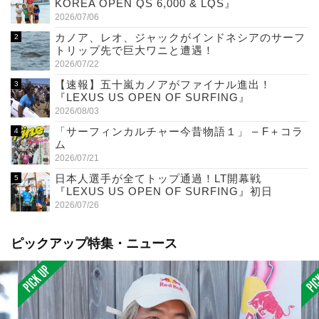
KOREA OPEN QS 6,000 & LQS』
2026/07/06
カノア、レオ、ジャックがインドネシアのサーフ
トリップ先で巨大ワニと遭遇！
2026/07/22
【速報】五十嵐カノアがファイナル進出！
『LEXUS US OPEN OF SURFING』
2026/08/03
「サーフィンカルチャー今昔物語１」 – F＋コラ
ム
2026/07/21
日本人選手が全てトップ通過！LT開幕戦
『LEXUS US OPEN OF SURFING』初日
2026/07/26
ピックアップ特集・ニュース