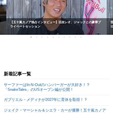
【五十嵐カノア独占インタビュー】旧友レオ、ジャックとの豪華プ
ライベートセッション
新着記事一覧
サーファーはIn-N-Outのハンバーガーが大好き！？
「SnakeTales」のUSオープン編が公開！
ガブリエル・メディナが2027年に育休を取得！？
ジェイク・マーシャル＆シエラ・カーが優勝！五十嵐カノア