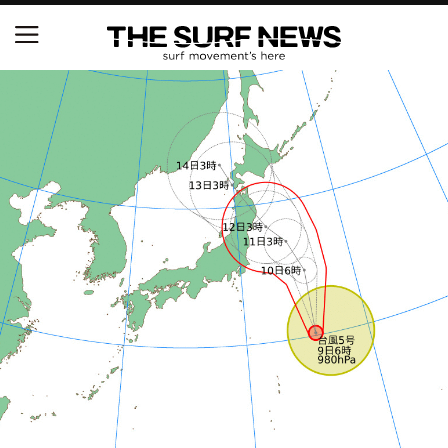
NSAと茅ヶ崎市が包括連携協定を締結 自治体との
協定は全国初、サーフィンを軸に地域活性化へ
【五十嵐カノア独占インタビュー】旧友レオ、ジャ
ックとの豪華プライベートセッション
S.ONE ショート＆ロング開幕戦・現地リポート（高
橋みなと）
ニュース
製品情報
特集
試合