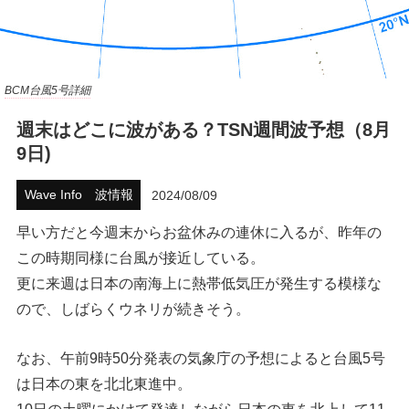
ハウツー
ホリデースタイル
BCM台風5号詳細
ウェストジャパン
週末はどこに波がある？TSN週間波予想（8月
9日)
イベント・リリース
Wave Info 波情報
2024/08/09
早い方だと今週末からお盆休みの連休に入るが、昨年の
この時期同様に台風が接近している。
更に来週は日本の南海上に熱帯低気圧が発生する模様な
ので、しばらくウネリが続きそう。
FOLLOW US ON
なお、午前9時50分発表の気象庁の予想によると台風5号
は日本の東を北北東進中。
10日の土曜にかけて発達しながら日本の東を北上して11