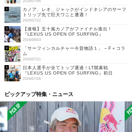
2026/07/06
カノア、レオ、ジャックがインドネシアのサーフ
トリップ先で巨大ワニと遭遇！
2026/07/22
【速報】五十嵐カノアがファイナル進出！
『LEXUS US OPEN OF SURFING』
2026/08/03
「サーフィンカルチャー今昔物語１」 – F＋コラ
ム
2026/07/21
日本人選手が全てトップ通過！LT開幕戦
『LEXUS US OPEN OF SURFING』初日
2026/07/26
ピックアップ特集・ニュース