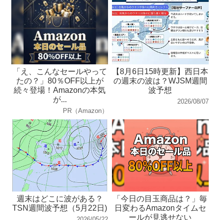
「え、こんなセールやって
【8月6日15時更新】西日本
たの？」80％OFF以上が
の週末の波は？WJSM週間
続々登場！Amazonの本気
波予想
が...
2026/08/07
PR（Amazon）
週末はどこに波がある？
「今日の目玉商品は？」毎
TSN週間波予想（5月22日)
日変わるAmazonタイムセ
ールが見逃せない
2026/05/22