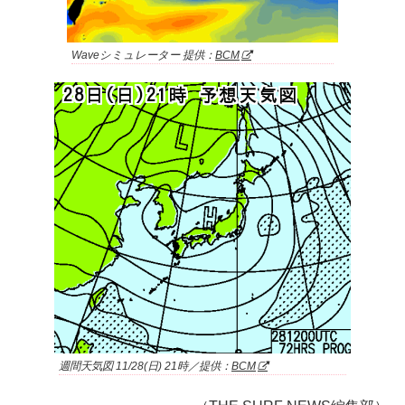
Waveシミュレーター 提供：
BCM
週間天気図 11/28(日) 21時／提供：
BCM