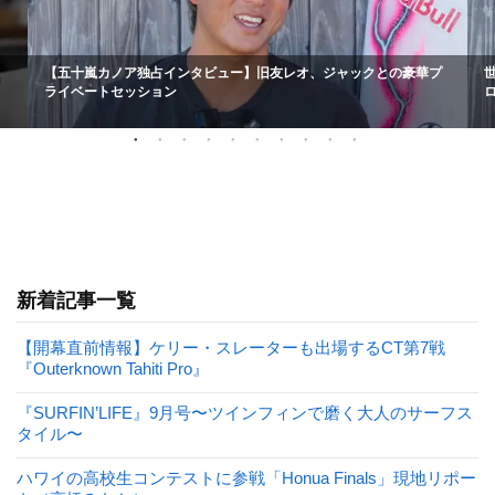
【五十嵐カノア独占インタビュー】旧友レオ、ジャックとの豪華プ
ライベートセッション
新着記事一覧
【開幕直前情報】ケリー・スレーターも出場するCT第7戦
『Outerknown Tahiti Pro』
『SURFIN’LIFE』9月号〜ツインフィンで磨く大人のサーフス
タイル〜
ハワイの高校生コンテストに参戦「Honua Finals」現地リポー