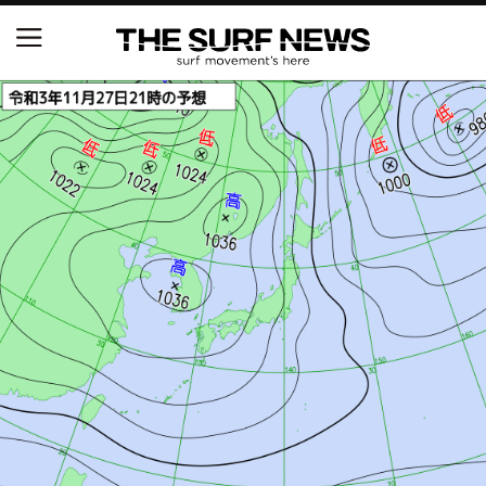
NSAと茅ヶ崎市が包括連携協定を締結 自治体との
協定は全国初、サーフィンを軸に地域活性化へ
【五十嵐カノア独占インタビュー】旧友レオ、ジャ
ックとの豪華プライベートセッション
S.ONE ショート＆ロング開幕戦・現地リポート（高
橋みなと）
ニュース
製品情報
特集
試合