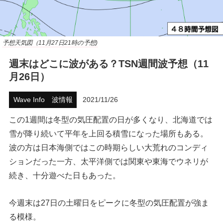
ハウツー
ホリデースタイル
予想天気図（11月27日21時の予想)
週末はどこに波がある？TSN週間波予想（11
ウェストジャパン
月26日）
イベント・リリース
Wave Info 波情報
2021/11/26
この1週間は冬型の気圧配置の日が多くなり、北海道では
雪が降り続いて平年を上回る積雪になった場所もある。
波の方は日本海側ではこの時期らしい大荒れのコンディ
ションだった一方、太平洋側では関東や東海でウネリが
続き、十分遊べた日もあった。
FOLLOW US ON
今週末は27日の土曜日をピークに冬型の気圧配置が強ま
る模様。