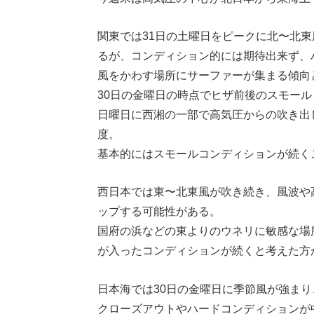
関東では31日の土曜日をピークに北〜北
るが、コンディション的には期待出来ず、
風をかわす場所にサーファーが集まる傾向
30日の金曜日の時点でヒザ前後のスモール
日曜日に西湘の一部で高気圧からの吹き出
度。
基本的にはスモールコンディションが続く
西日本では東〜北東風が吹き続き、風波や
ップする可能性がある。
国府の浜などの東よりのウネリに敏感な場
が入ったコンディションが続くと考えた方
日本海では30日の金曜日に季節風が強ま
クローズアウトやハードコンディションが