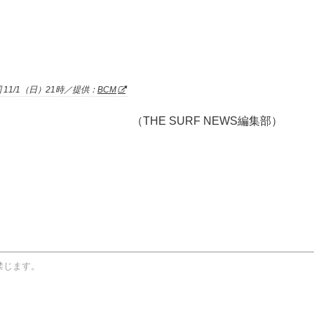
 11/1（日）21時／提供：
BCM
（THE SURF NEWS編集部）
禁じます。