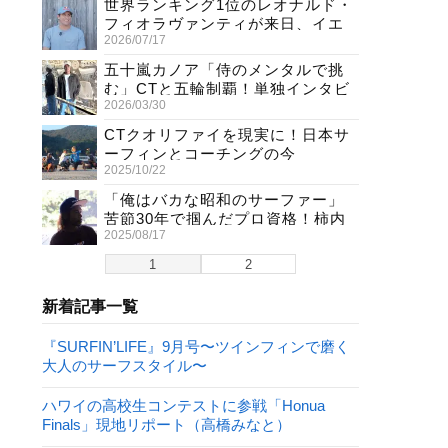
世界ランキング1位のレオナルド・
フィオラヴァンティが来日、イエ
2026/07/17
ロージャージ獲得直後の独占イン
タビュー
五十嵐カノア「侍のメンタルで挑
む」CTと五輪制覇！単独インタビ
2026/03/30
ューで熱弁
CTクオリファイを現実に！日本サ
ーフィンとコーチングの今
2025/10/22
「俺はバカな昭和のサーファー」
苦節30年で掴んだプロ資格！柿内
2025/08/17
聖文(54)の生き様
1
2
新着記事一覧
『SURFIN’LIFE』9月号〜ツインフィンで磨く
大人のサーフスタイル〜
ハワイの高校生コンテストに参戦「Honua
Finals」現地リポート（高橋みなと）