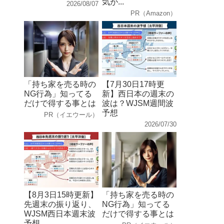
気が...
2026/08/07
PR（Amazon）
「持ち家を売る時の
【7月30日17時更
NG行為」知ってる
新】西日本の週末の
だけで得する事とは
波は？WJSM週間波
予想
PR（イエウール）
2026/07/30
【8月3日15時更新】
「持ち家を売る時の
先週末の振り返り、
NG行為」知ってる
WJSM西日本週末波
だけで得する事とは
予想