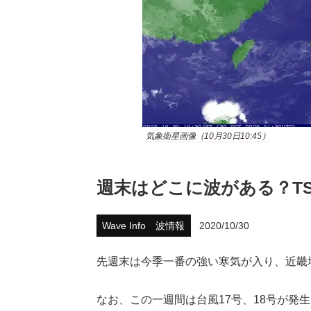
気象衛星画像（10月30日10:45）
週末はどこに波がある？TS
Wave Info 波情報
2020/10/30
先週末は今季一番の強い寒気が入り、近畿
なお、この一週間は台風17号、18号が発