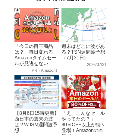
「今日の目玉商品
週末はどこに波があ
は？」毎日変わる
る？TSN週間波予想
Amazonタイムセー
（7月31日)
ルが見逃せない
2026/07/31
PR（Amazon）
【8月6日15時更新】
「え、こんなセール
西日本の週末の波
やってたの？」
は？WJSM週間波予
80％OFF以上が続々
想
登場！Amazonの本