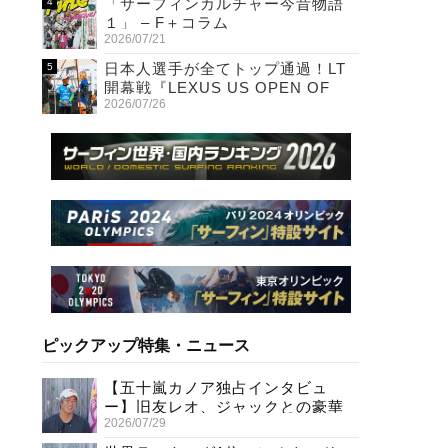
「サーフィンカルチャー今昔物語
１」 – F＋コラム
2026/07/21
日本人選手が全てトップ通過！LT
開幕戦『LEXUS US OPEN OF
2026/07/26
SURFING』初日
ピックアップ特集・ニュース
【五十嵐カノア独占インタビュ
ー】旧友レオ、ジャックとの豪華
2026/07/29
プライベートセッション