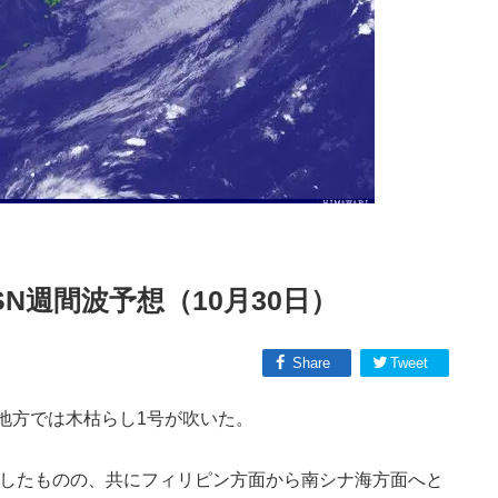
N週間波予想（10月30日）
Share
Tweet
地方では木枯らし1号が吹いた。
生したものの、共にフィリピン方面から南シナ海方面へと