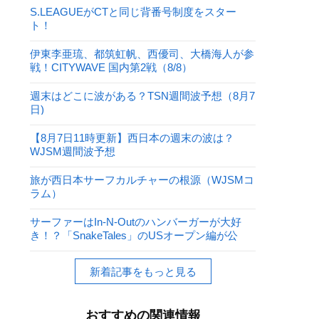
S.LEAGUEがCTと同じ背番号制度をスター
ト！
伊東李亜琉、都筑虹帆、西優司、大橋海人が参
戦！CITYWAVE 国内第2戦（8/8）
週末はどこに波がある？TSN週間波予想（8月7
日)
【8月7日11時更新】西日本の週末の波は？
WJSM週間波予想
旅が西日本サーフカルチャーの根源（WJSMコ
ラム）
サーファーはIn-N-Outのハンバーガーが大好
き！？「SnakeTales」のUSオープン編が公
開！
新着記事をもっと見る
おすすめの関連情報