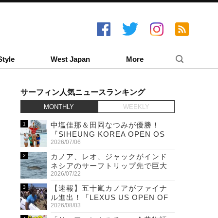
Style
West Japan
More
サーフィン人気ニュースランキング
MONTHLY
WEEKLY
中塩佳那＆田岡なつみが優勝！
『SIHEUNG KOREA OPEN QS
2026/07/06
6,000 & LQS』
カノア、レオ、ジャックがインド
ネシアのサーフトリップ先で巨大
2026/07/22
ワニと遭遇！
【速報】五十嵐カノアがファイナ
ル進出！『LEXUS US OPEN OF
2026/08/03
SURFING』