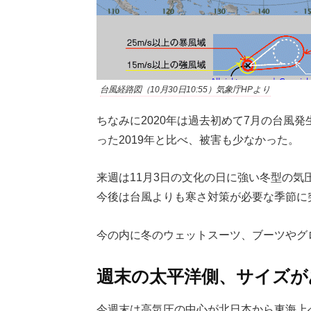
台風経路図（10月30日10:55）気象庁HPより
ちなみに2020年は過去初めて7月の台風
った2019年と比べ、被害も少なかった。
来週は11月3日の文化の日に強い冬型の
今後は台風よりも寒さ対策が必要な季節に
今の内に冬のウェットスーツ、ブーツやグ
週末の太平洋側、サイズが
今週末は高気圧の中心が北日本から東海上