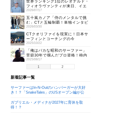
世界ランキング1位のレオナルド・
フィオラヴァンティが来日、イエ
2026/07/17
ロージャージ獲得直後の独占イン
タビュー
五十嵐カノア「侍のメンタルで挑
む」CTと五輪制覇！単独インタビ
2026/03/30
ューで熱弁
CTクオリファイを現実に！日本サ
ーフィンとコーチングの今
2025/10/22
「俺はバカな昭和のサーファー」
苦節30年で掴んだプロ資格！柿内
2025/08/17
聖文(54)の生き様
1
2
新着記事一覧
サーファーはIn-N-Outのハンバーガーが大好
き！？「SnakeTales」のUSオープン編が公
開！
ガブリエル・メディナが2027年に育休を取
得！？