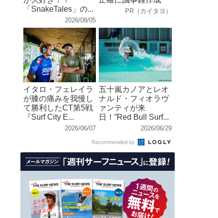
「SnakeTales」の...
PR（カイタヨ）
2026/08/05
イタロ・フェレイラ
五十嵐カノアとレオ
が膝の痛みを我慢し
ナルド・フィオラヴ
て勝利したCT第5戦
ァンティが来
『Surf City E...
日！”Red Bull Surf...
2026/06/07
2026/06/29
Recommended by