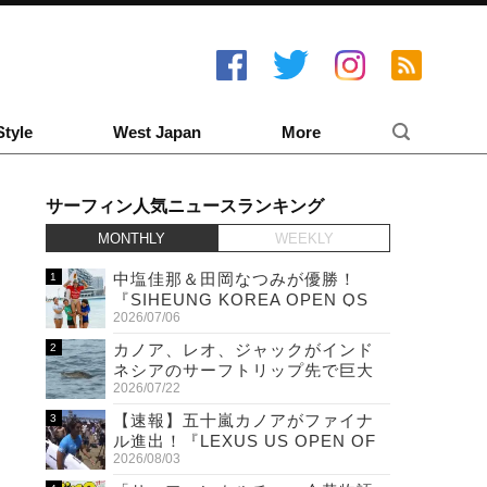
Style
West Japan
More
サーフィン人気ニュースランキング
MONTHLY
WEEKLY
中塩佳那＆田岡なつみが優勝！
『SIHEUNG KOREA OPEN QS
2026/07/06
6,000 & LQS』
カノア、レオ、ジャックがインド
ネシアのサーフトリップ先で巨大
2026/07/22
ワニと遭遇！
【速報】五十嵐カノアがファイナ
ル進出！『LEXUS US OPEN OF
2026/08/03
SURFING』