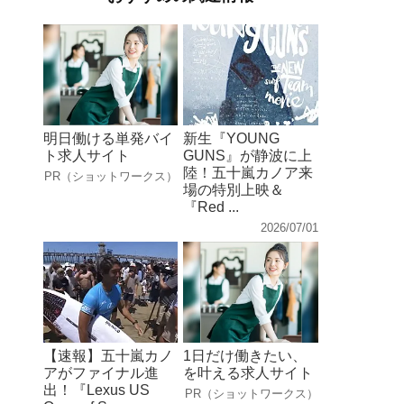
明日働ける単発バイ
新生『YOUNG
ト求人サイト
GUNS』が静波に上
陸！五十嵐カノア来
PR（ショットワークス）
場の特別上映＆
『Red ...
2026/07/01
【速報】五十嵐カノ
1日だけ働きたい、
アがファイナル進
を叶える求人サイト
出！『Lexus US
PR（ショットワークス）