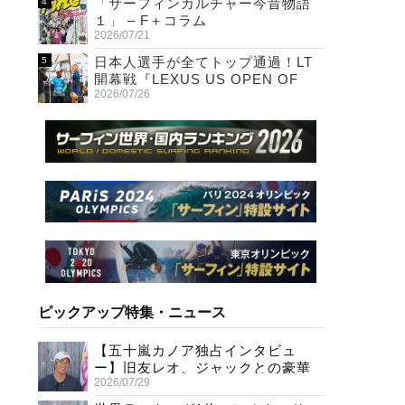
「サーフィンカルチャー今昔物語
１」 – F＋コラム
2026/07/21
日本人選手が全てトップ通過！LT
開幕戦『LEXUS US OPEN OF
2026/07/26
SURFING』初日
ピックアップ特集・ニュース
【五十嵐カノア独占インタビュ
ー】旧友レオ、ジャックとの豪華
2026/07/29
プライベートセッション