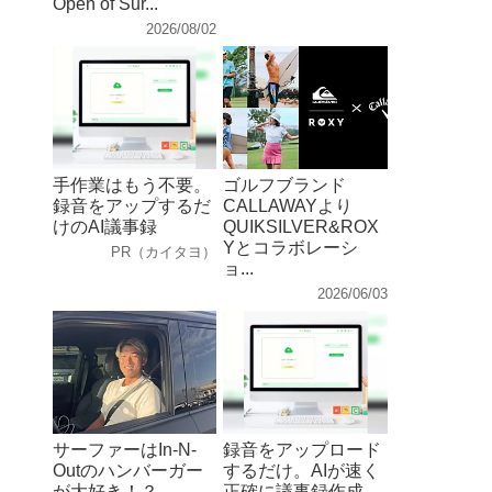
Open of Sur...
2026/08/02
手作業はもう不要。
ゴルフブランド
録音をアップするだ
CALLAWAYより
けのAI議事録
QUIKSILVER&ROX
Yとコラボレーシ
PR（カイタヨ）
ョ...
2026/06/03
サーファーはIn-N-
録音をアップロード
Outのハンバーガー
するだけ。AIが速く
が大好き！？
正確に議事録作成