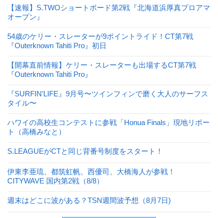
【速報】S.TWOショートボード第2戦『北海道浜厚真プロアマ
オープン』
54歳のケリー・スレーターが9ポイントライド！CT第7戦
『Outerknown Tahiti Pro』初日
【開幕直前情報】ケリー・スレーターも出場するCT第7戦
『Outerknown Tahiti Pro』
『SURFIN’LIFE』9月号〜ツインフィンで磨く大人のサーフス
タイル〜
ハワイの高校生コンテストに参戦「Honua Finals」現地リポー
ト（高橋みなと）
S.LEAGUEがCTと同じ背番号制度をスタート！
伊東李亜琉、都筑虹帆、西優司、大橋海人が参戦！
CITYWAVE 国内第2戦（8/8）
週末はどこに波がある？TSN週間波予想（8月7日)