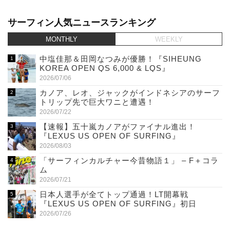
サーフィン人気ニュースランキング
MONTHLY
WEEKLY
中塩佳那＆田岡なつみが優勝！『SIHEUNG
KOREA OPEN QS 6,000 & LQS』
2026/07/06
カノア、レオ、ジャックがインドネシアのサーフ
トリップ先で巨大ワニと遭遇！
2026/07/22
【速報】五十嵐カノアがファイナル進出！
『LEXUS US OPEN OF SURFING』
2026/08/03
「サーフィンカルチャー今昔物語１」 – F＋コラ
ム
2026/07/21
日本人選手が全てトップ通過！LT開幕戦
『LEXUS US OPEN OF SURFING』初日
2026/07/26