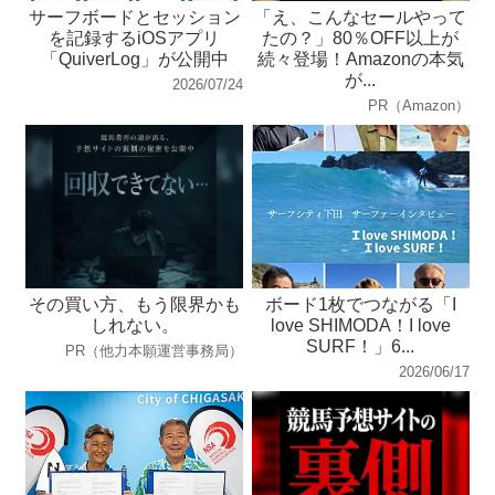
サーフボードとセッション
「え、こんなセールやって
を記録するiOSアプリ
たの？」80％OFF以上が
「QuiverLog」が公開中
続々登場！Amazonの本気
が...
2026/07/24
PR（Amazon）
その買い方、もう限界かも
ボード1枚でつながる「I
しれない。
love SHIMODA！I love
SURF！」6...
PR（他力本願運営事務局）
2026/06/17