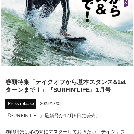
ハウツー
ホリデースタイル
ウェストジャパン
イベント・リリース
巻頭特集「テイクオフから基本スタンス&1st
ターンまで！」『SURFIN’LIFE』1月号
Press release
2023/12/08
FOLLOW US ON
『SURFIN’LIFE』最新号が12月8日に発売。
巻頭特集は冬の間にマスターしておきたい「テイクオフ