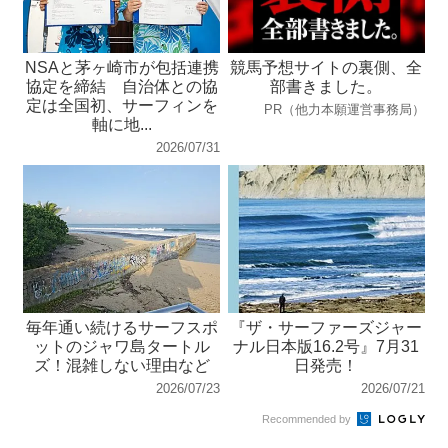
NSAと茅ヶ崎市が包括連携
競馬予想サイトの裏側、全
協定を締結 自治体との協
部書きました。
定は全国初、サーフィンを
PR（他力本願運営事務局）
軸に地...
2026/07/31
毎年通い続けるサーフスポ
『ザ・サーファーズジャー
ットのジャワ島タートル
ナル日本版16.2号』7月31
ズ！混雑しない理由など
日発売！
2026/07/23
2026/07/21
Recommended by