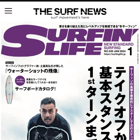
NSAと茅ヶ崎市が包括連携協定を締結 自治体との
協定は全国初、サーフィンを軸に地域活性化へ
【五十嵐カノア独占インタビュー】旧友レオ、ジャ
ックとの豪華プライベートセッション
S.ONE ショート＆ロング開幕戦・現地リポート（高
橋みなと）
ニュース
製品情報
特集
試合