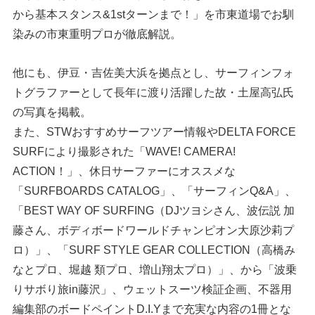
から基本スタンス&1stターンまで！」を市東道場でお馴
染みの市東重明プロが徹底解説。
他にも、伊豆・吉佐美大浜を拠点とし、サーフィンフォ
トグラファーとして長年に渡り活躍した故・土屋高弘氏
の写真を掲載。
また、STWおすすめサーフツアー情報やDELTA FORCE
SURFにより撮影された「WAVE! CAMERA!
ACTION！」、休日サーファーにオススメな
「SURFBOARDS CATALOG」、「サーフィンQ&A」、
「BEST WAY OF SURFING（DJツヨシさん、波伝説 加
藤さん、ボディボードワールドチャンピオン大原沙莉プ
ロ）」、「SURF STYLE GEAR COLLECTION（高橋み
なとプロ、堀越 類プロ、増山翔太プロ）」、から「波乗
りサボり旅in藤沢」、ウェットスーツ検証企画、不器用
編集部のボードペイントD.I.Yまで充実な内容の1冊とな