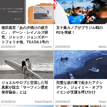
植田昌宏「あの夕焼けの彼方
五十嵐カノアがブラジル戦の
に」、デーン・レイノルズ研
R2を突破！
究、ジャック・ジョンズポー
トフォリオ他、TSJJ16.1号の
読みどころ
2026/06/20
Column
2026/06/20
World
ジョエルやロブと交流した写
完璧な波の裏で起きたアクシ
真家が設立「サーフィン歴史
デント、ジェイミー・オブラ
保存協会」とは
イエンが支援を呼びかけ
2026/06/19
Event Report
2026/06/19
News