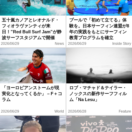
五十嵐カノアとレオナルド・
プールで「初めて立てる」体
フィオラヴァンティが来
験を。日本サーフィン連盟が8
日！”Red Bull Surf Jam”が静
年の実践をもとにサーフィン
波サーフスタジアムで開催
教育プログラムを確立
（7/11）
2026/06/29
News
2026/06/29
Inside Story
「ヨーロピアンストームが現
ロブ・マチャド＆テイラー・
実化となってくるか」 – F＋コ
ノックスの新作サーフフィル
ラム
ム「Na Lesu」
2026/06/29
World
2026/06/28
Feature