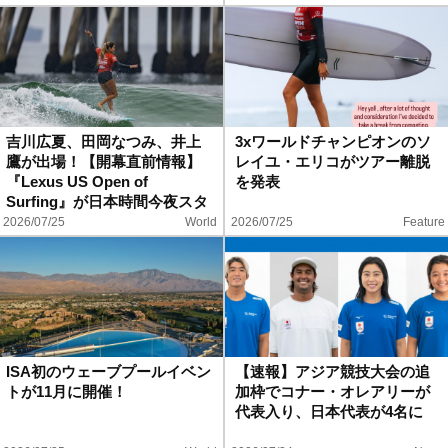
吉川広夏、田岡なつみ、井上
3xワールドチャンピオンのソ
鷹が出場！【開幕直前情報】
レイユ・エリコがツアー離脱
『Lexus US Open of
を発表
Surfing』が日本時間今夜スタ
ート！
2026/07/25
World
2026/07/25
Feature
ISA初のウェーブプールイベン
【速報】アジア競技大会の追
トが11月に開催！
加枠でコナー・オレアリーが
代表入り、日本代表が4名に