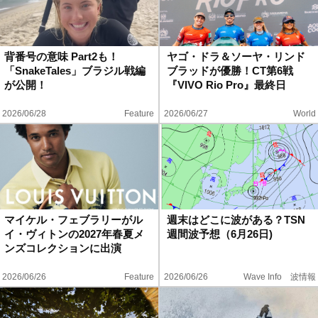
背番号の意味 Part2も！
ヤゴ・ドラ＆ソーヤ・リンド
「SnakeTales」ブラジル戦編
ブラッドが優勝！CT第6戦
が公開！
『VIVO Rio Pro』最終日
2026/06/28
Feature
2026/06/27
World
マイケル・フェブラリーがル
週末はどこに波がある？TSN
イ・ヴィトンの2027年春夏メ
週間波予想（6月26日)
ンズコレクションに出演
2026/06/26
Feature
2026/06/26
Wave Info 波情報