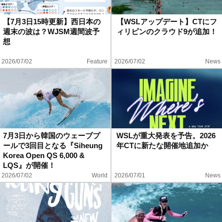
【7月3日15時更新】西日本の
【WSLアップデート】CTにフ
週末の波は？WJSM週間波予
ィリピンのクラウド9が追加！
想
2026/07/02
Feature
2026/07/02
News
7月3日から韓国のウェーブプ
WSLが重大発表を予告。2026
ールで3回目となる『Siheung
年CTに新たな開催地追加か
Korea Open QS 6,000 &
LQS』が開催！
2026/07/02
World
2026/07/01
News