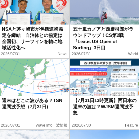
NSAと茅ヶ崎市が包括連携協
五十嵐カノアと西慶司郎がラ
定を締結 自治体との協定は
ウンドアップ！CS第2戦
全国初、サーフィンを軸に地
『Lexus US Open of
域活性化へ
Surfing』3日目
2026/07/31
News
2026/07/31
World
週末はどこに波がある？TSN
【7月31日13時更新】西日本の
週間波予想（7月31日)
週末の波は？WJSM週間波予
想
2026/07/31
Wave Info 波情報
2026/07/30
Feature