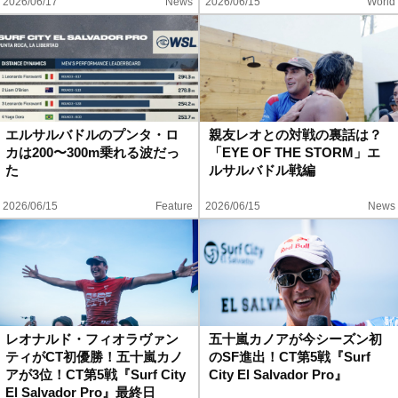
2026/06/17
News
2026/06/15
World
エルサルバドルのプンタ・ロ
親友レオとの対戦の裏話は？
カは200〜300m乗れる波だっ
「EYE OF THE STORM」エ
た
ルサルバドル戦編
2026/06/15
Feature
2026/06/15
News
レオナルド・フィオラヴァン
五十嵐カノアが今シーズン初
ティがCT初優勝！五十嵐カノ
のSF進出！CT第5戦『Surf
アが3位！CT第5戦『Surf City
City El Salvador Pro』
El Salvador Pro』最終日