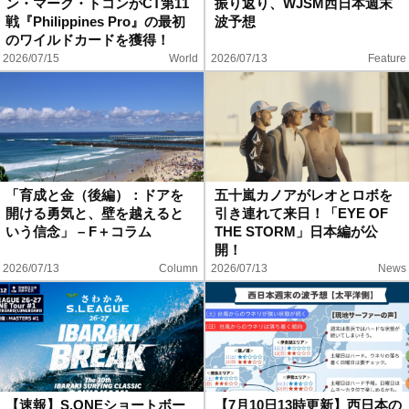
ン・マーク・トコンがCT第11
振り返り、WJSM西日本週末
戦『Philippines Pro』の最初
波予想
のワイルドカードを獲得！
2026/07/15
World
2026/07/13
Feature
「育成と金（後編）：ドアを
五十嵐カノアがレオとロボを
開ける勇気と、壁を越えると
引き連れて来日！「EYE OF
いう信念」 – F＋コラム
THE STORM」日本編が公
開！
2026/07/13
Column
2026/07/13
News
【速報】S.ONEショートボー
【7月10日13時更新】西日本の