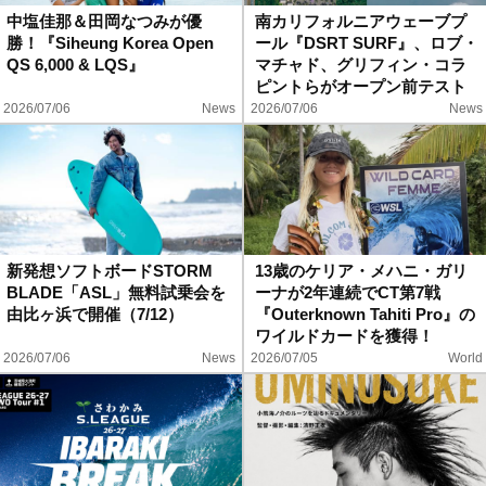
中塩佳那＆田岡なつみが優
南カリフォルニアウェーブプ
勝！『Siheung Korea Open
ール『DSRT SURF』、ロブ・
QS 6,000 & LQS』
マチャド、グリフィン・コラ
ピントらがオープン前テスト
に集結
2026/07/06
News
2026/07/06
News
新発想ソフトボードSTORM
13歳のケリア・メハニ・ガリ
BLADE「ASL」無料試乗会を
ーナが2年連続でCT第7戦
由比ヶ浜で開催（7/12）
『Outerknown Tahiti Pro』の
ワイルドカードを獲得！
2026/07/06
News
2026/07/05
World