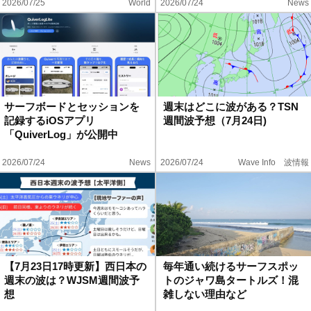
2026/07/25
World
2026/07/24
News
サーフボードとセッションを
週末はどこに波がある？TSN
記録するiOSアプリ
週間波予想（7月24日)
「QuiverLog」が公開中
2026/07/24
News
2026/07/24
Wave Info 波情報
【7月23日17時更新】西日本の
毎年通い続けるサーフスポッ
週末の波は？WJSM週間波予
トのジャワ島タートルズ！混
想
雑しない理由など