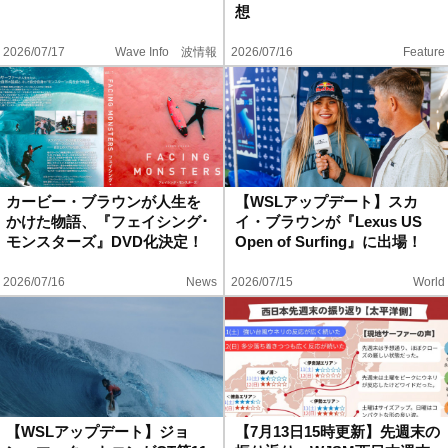
想
2026/07/17
Wave Info 波情報
2026/07/16
Feature
カービー・ブラウンが人生を
【WSLアップデート】スカ
かけた物語、『フェイシング･
イ・ブラウンが『Lexus US
モンスターズ』DVD化決定！
Open of Surfing』に出場！
2026/07/16
News
2026/07/15
World
【WSLアップデート】ジョ
【7月13日15時更新】先週末の