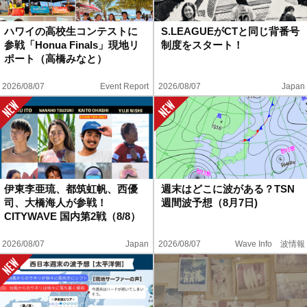
ハウツー
ハワイの高校生コンテストに
S.LEAGUEがCTと同じ背番号
参戦「Honua Finals」現地リ
制度をスタート！
ホリデースタイル
ポート（高橋みなと）
2026/08/07
Event Report
2026/08/07
Japan
ウェストジャパン
イベント・リリース
伊東李亜琉、都筑虹帆、西優
週末はどこに波がある？TSN
司、大橋海人が参戦！
週間波予想（8月7日)
CITYWAVE 国内第2戦（8/8）
2026/08/07
Japan
2026/08/07
Wave Info 波情報
FOLLOW US ON