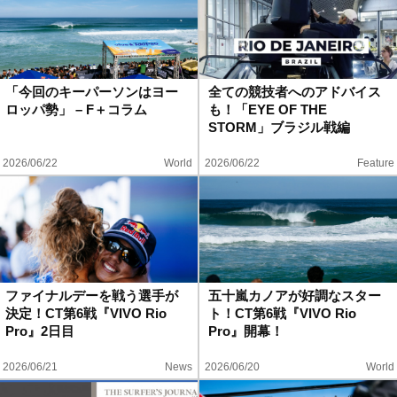
「今回のキーパーソンはヨー
全ての競技者へのアドバイス
ロッパ勢」 – F＋コラム
も！「EYE OF THE
STORM」ブラジル戦編
2026/06/22
World
2026/06/22
Feature
ファイナルデーを戦う選手が
五十嵐カノアが好調なスター
決定！CT第6戦『VIVO Rio
ト！CT第6戦『VIVO Rio
Pro』2日目
Pro』開幕！
2026/06/21
News
2026/06/20
World