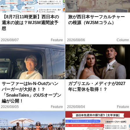
【8月7日11時更新】西日本の
旅が西日本サーフカルチャー
週末の波は？WJSM週間波予
の根源（WJSMコラム）
想
2026/08/07
Feature
2026/08/06
Column
サーファーはIn-N-Outのハン
ガブリエル・メディナが2027
バーガーが大好き！？
年に育休を取得！？
「SnakeTales」のUSオープン
編が公開！
2026/08/05
Feature
2026/08/04
Feature