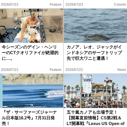
2026/07/23
Feature
2026/07/23
Column
今シーズンのデイン・ヘンリ
カノア、レオ、ジャックがイ
ーのCTクオリファイが絶望的
ンドネシアのサーフトリップ
に…。
先で巨大ワニと遭遇！
2026/07/22
Feature
2026/07/22
News
『ザ・サーファーズジャーナ
五十嵐カノアも出場予定！
ル日本版16.2号』7月31日発
【開幕直前情報】CS第2戦＆
売！
LT開幕戦『Lexus US Open of