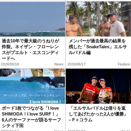
過去10年で最大級のうねりが
メンバーが過去最高の結果を
炸裂。ネイザン・フローレン
残した「SnakeTales」エルサ
スがプエルト・エスコンディ
ルバドル編
ードへ
2026/06/18
News
2026/06/17
Feature
ボード1枚でつながる「I love
「エルサルバドルは借りを返
SHIMODA！I love SURF！」
してあげたかった2人が優勝」
6人のサーファーが語るサーフ
– F＋コラム
シティ下田