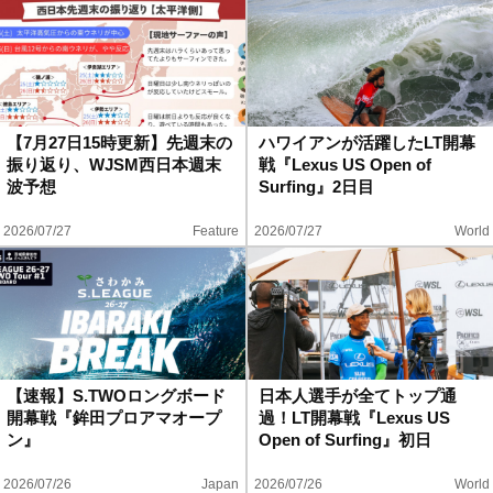
【7月27日15時更新】先週末の
ハワイアンが活躍したLT開幕
振り返り、WJSM西日本週末
戦『Lexus US Open of
波予想
Surfing』2日目
2026/07/27
Feature
2026/07/27
World
【速報】S.TWOロングボード
日本人選手が全てトップ通
開幕戦『鉾田プロアマオープ
過！LT開幕戦『Lexus US
ン』
Open of Surfing』初日
2026/07/26
Japan
2026/07/26
World