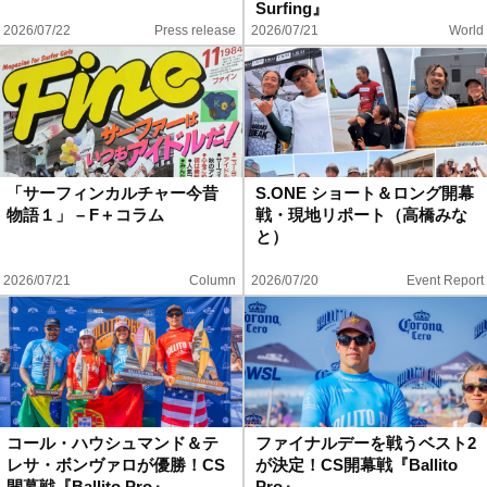
Surfing』
2026/07/22
Press release
2026/07/21
World
「サーフィンカルチャー今昔
S.ONE ショート＆ロング開幕
物語１」 – F＋コラム
戦・現地リポート（高橋みな
と）
2026/07/21
Column
2026/07/20
Event Report
コール・ハウシュマンド＆テ
ファイナルデーを戦うベスト2
レサ・ボンヴァロが優勝！CS
が決定！CS開幕戦『Ballito
開幕戦『Ballito Pro』
Pro』