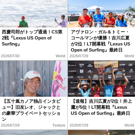
西慶司郎がトップ通過！CS第
アヴァロン・ガル＆トミー・
2戦『Lexus US Open of
コールマンが優勝！吉川広夏
Surfing』
が2位！LT開幕戦『Lexus US
Open of Surfing』最終日
2026/07/30
World
2026/07/29
World
【五十嵐カノア独占インタビ
【速報】吉川広夏が2位！井上
ュー】旧友レオ、ジャックと
鷹が5位！LT開幕戦『Lexus
の豪華プライベートセッショ
US Open of Surfing』最終日
ン
2026/07/29
Feature
2026/07/29
World