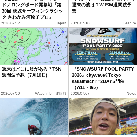
ド／ロングボード開幕戦『第
週末の波は？WJSM週間波予
30回 茨城サーフィンクラシッ
想
ク さわかみ河原子プロ』
2026/07/12
Japan
2026/07/10
Feature
週末はどこに波がある？TSN
『SNOWSURF POOL PARTY
週間波予想（7月10日)
2026』citywave®︎Tokyo
sakaimachiで2DAYS開催
（7/11・9/5）
2026/07/10
Wave Info 波情報
2026/07/07
News