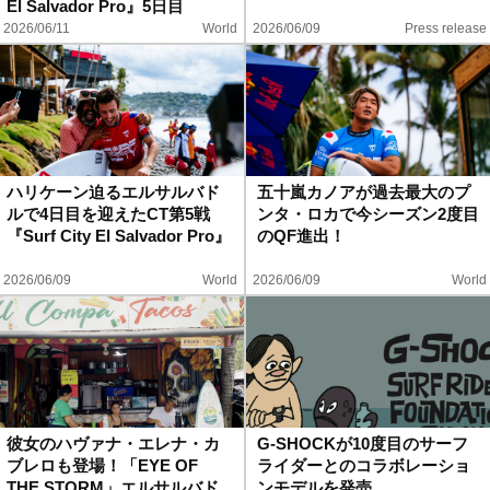
El Salvador Pro』5日目
2026/06/11
World
2026/06/09
Press release
ハリケーン迫るエルサルバド
五十嵐カノアが過去最大のプ
ルで4日目を迎えたCT第5戦
ンタ・ロカで今シーズン2度目
『Surf City El Salvador Pro』
のQF進出！
2026/06/09
World
2026/06/09
World
彼女のハヴァナ・エレナ・カ
G-SHOCKが10度目のサーフ
ブレロも登場！「EYE OF
ライダーとのコラボレーショ
THE STORM」エルサルバド
ンモデルを発売