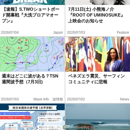
【速報】S.TWOショートボー
7月11日(土) 小熊海ノ介
ド開幕戦『大洗プロアマオー
『ROOT OF UMINOSUKE』
プン』
上映会のお知らせ
2026/07/04
Japan
2026/07/03
Feature
週末はどこに波がある？TSN
ベネズエラ震災、サーフィン
週間波予想（7月3日)
コミュニティに悲報
2026/07/03
Wave Info 波情報
2026/07/02
News