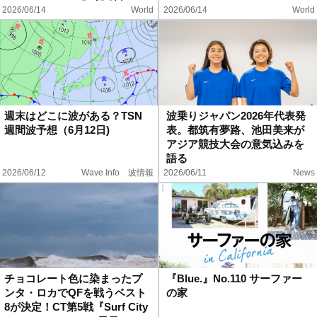
2026/06/14
World
2026/06/14
World
週末はどこに波がある？TSN
波乗りジャパン2026年代表発
週間波予想（6月12日)
表。都筑有夢路、池田美来が
アジア競技大会の意気込みを
語る
2026/06/12
Wave Info 波情報
2026/06/11
News
チョコレート色に染まったプ
『Blue.』No.110 サーファー
ンタ・ロカでQFを戦うベスト
の家
8が決定！CT第5戦『Surf City