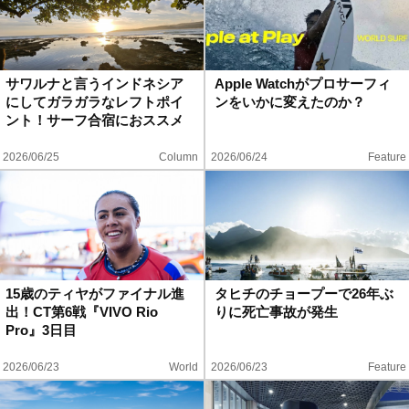
サワルナと言うインドネシア
Apple Watchがプロサーフィ
にしてガラガラなレフトポイ
ンをいかに変えたのか？
ント！サーフ合宿におススメ
2026/06/25
Column
2026/06/24
Feature
15歳のティヤがファイナル進
タヒチのチョープーで26年ぶ
出！CT第6戦『VIVO Rio
りに死亡事故が発生
Pro』3日目
2026/06/23
World
2026/06/23
Feature