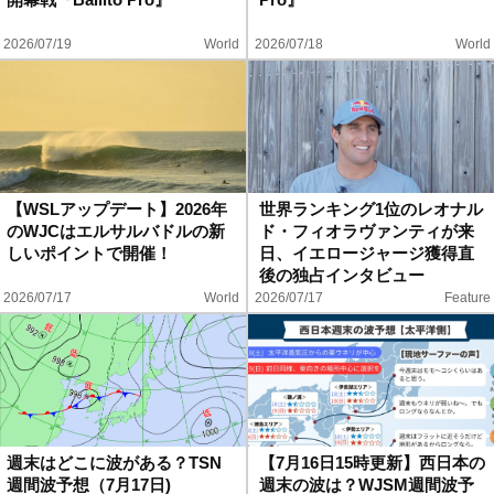
2026/07/19
World
2026/07/18
World
【WSLアップデート】2026年
世界ランキング1位のレオナル
のWJCはエルサルバドルの新
ド・フィオラヴァンティが来
しいポイントで開催！
日、イエロージャージ獲得直
後の独占インタビュー
2026/07/17
World
2026/07/17
Feature
週末はどこに波がある？TSN
【7月16日15時更新】西日本の
週間波予想（7月17日)
週末の波は？WJSM週間波予