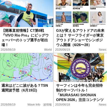
【開幕直前情報】CT第6戦
GXが変えるアウトドアの未来
『VIVO Rio Pro』にビッグウ
とは？ サーフライダーが東京
ェーバーのトップ選手が初出
アウトドアショーでシンポジ
場！
ウム開催（6/26〜28）
2026/06/19
World
2026/06/19
News
週末はどこに波がある？TSN
サーフィンは今年も完全招待
週間波予想（6月19日)
制のサーフバトル！
「MURASAKI SHONAN
OPEN 2026」注目コンテンツ
発表
2026/06/19
Wave Info 波情報
2026/06/18
News