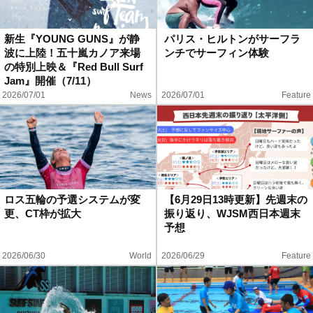
新生『YOUNG GUNS』が静
パリス・ヒルトンがサーフラ
波に上陸！五十嵐カノア来場
ンチでサーフィン体験
の特別上映＆『Red Bull Surf
Jam』開催（7/11）
2026/07/01
News
2026/07/01
Feature
ロス五輪の予選システムが変
【6月29日13時更新】先週末の
更、CT枠が拡大
振り返り、WJSM西日本週末
予想
2026/06/30
World
2026/06/29
Feature