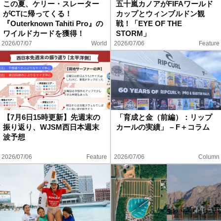
この夏、ケリー・スレーター
五十嵐カノアがFIFAワールド
がCTに帰ってくる！
カップとウィンブルドン観
『Outerknown Tahiti Pro』の
戦！「EYE OF THE
ワイルドカードを獲得！
STORM」
2026/07/07
World
2026/07/06
Feature
【7月6日15時更新】先週末の
「育成と金（前編）：リップ
振り返り、WJSM西日本週末
カールの実績」 – F＋コラム
波予想
2026/07/06
Feature
2026/07/06
Column