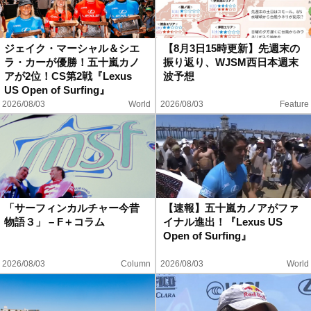
ジェイク・マーシャル＆シエ
【8月3日15時更新】先週末の
ラ・カーが優勝！五十嵐カノ
振り返り、WJSM西日本週末
アが2位！CS第2戦『Lexus
波予想
US Open of Surfing』
2026/08/03
World
2026/08/03
Feature
「サーフィンカルチャー今昔
【速報】五十嵐カノアがファ
物語３」 – F＋コラム
イナル進出！『Lexus US
Open of Surfing』
2026/08/03
Column
2026/08/03
World