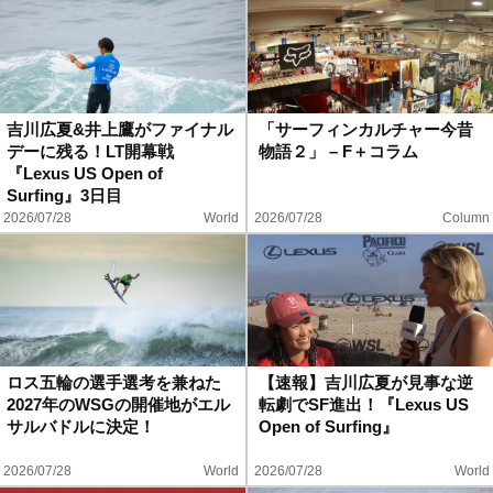
吉川広夏&井上鷹がファイナル
「サーフィンカルチャー今昔
デーに残る！LT開幕戦
物語２」 – F＋コラム
『Lexus US Open of
Surfing』3日目
2026/07/28
World
2026/07/28
Column
ロス五輪の選手選考を兼ねた
【速報】吉川広夏が見事な逆
2027年のWSGの開催地がエル
転劇でSF進出！『Lexus US
サルバドルに決定！
Open of Surfing』
2026/07/28
World
2026/07/28
World