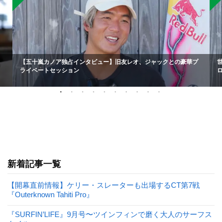
【五十嵐カノア独占インタビュー】旧友レオ、ジャックとの豪華プ
ライベートセッション
新着記事一覧
【開幕直前情報】ケリー・スレーターも出場するCT第7戦
『Outerknown Tahiti Pro』
『SURFIN’LIFE』9月号〜ツインフィンで磨く大人のサーフス