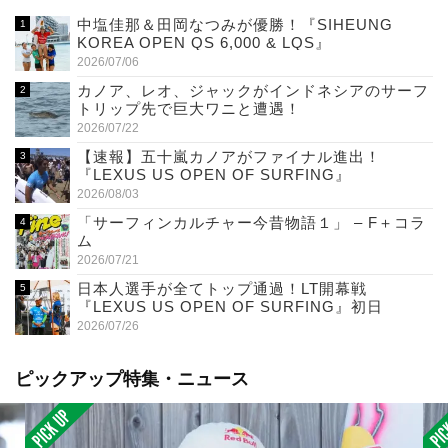
中塩佳那＆田岡なつみが優勝！『SIHEUNG
KOREA OPEN QS 6,000 & LQS』
2026/07/06
カノア、レオ、ジャックがインドネシアのサーフ
トリップ先で巨大ワニと遭遇！
2026/07/22
【速報】五十嵐カノアがファイナル進出！
『LEXUS US OPEN OF SURFING』
2026/08/03
「サーフィンカルチャー今昔物語１」 – F＋コラ
ム
2026/07/21
日本人選手が全てトップ通過！LT開幕戦
『LEXUS US OPEN OF SURFING』初日
2026/07/26
ピックアップ特集・ニュース