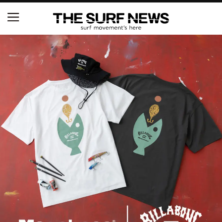
NSAと茅ヶ崎市が包括連携協定を締結 自治体との
協定は全国初、サーフィンを軸に地域活性化へ
【五十嵐カノア独占インタビュー】旧友レオ、ジャ
ックとの豪華プライベートセッション
S.ONE ショート＆ロング開幕戦・現地リポート（高
橋みなと）
ニュース
製品情報
特集
試合