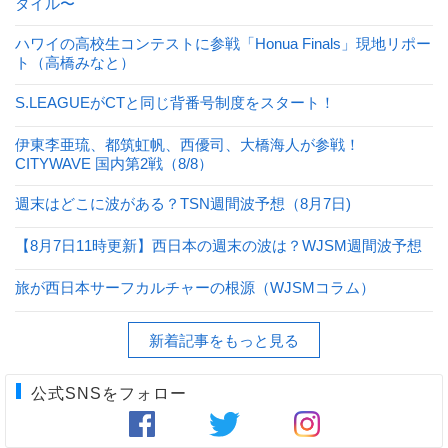
タイル〜
ハワイの高校生コンテストに参戦「Honua Finals」現地リポー
ト（高橋みなと）
S.LEAGUEがCTと同じ背番号制度をスタート！
伊東李亜琉、都筑虹帆、西優司、大橋海人が参戦！
CITYWAVE 国内第2戦（8/8）
週末はどこに波がある？TSN週間波予想（8月7日)
【8月7日11時更新】西日本の週末の波は？WJSM週間波予想
旅が西日本サーフカルチャーの根源（WJSMコラム）
新着記事をもっと見る
公式SNSをフォロー