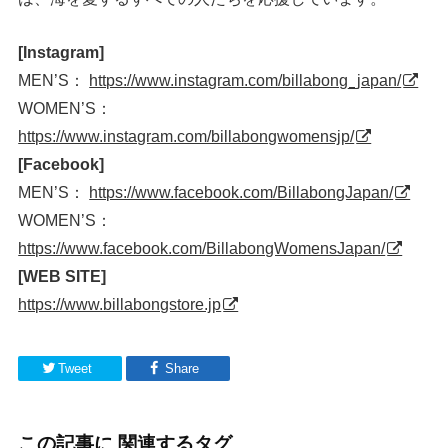
[Instagram]
MEN’S：
https://www.instagram.com/billabong_japan/
WOMEN’S：
https://www.instagram.com/billabongwomensjp/
[Facebook]
MEN’S：
https://www.facebook.com/BillabongJapan/
WOMEN’S：
https://www.facebook.com/BillabongWomensJapan/
[WEB SITE]
https://www.billabongstore.jp
Tweet
Share
この記事に 関連するタグ