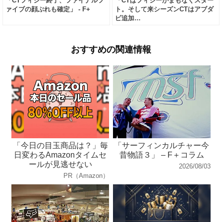
「CTフィジー終了、ファイナルフ
「CTはフィジーがまもなくスター
ァイブの顔ぶれも確定」 - F+
ト。そして来シーズンCTはアブダ
ビ追加…
おすすめの関連情報
「今日の目玉商品は？」毎
「サーフィンカルチャー今
日変わるAmazonタイムセ
昔物語３」 – F＋コラム
ールが見逃せない
2026/08/03
PR（Amazon）