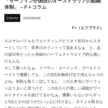
「サーフィンが国技のオーストラリアの組織
体制」 – F＋コラム
ハウツー
Column
2026/06/08
ホリデースタイル
F+（エフプラス）
ウェストジャパン
エルサルバドルもウエイティングピリオド初日からスタ
イベント・リリース
ートしていて、世界のポイントって波あるなぁ、と。あ
の波日本だったら奇跡のパーフェクトウエイブ的な感じ
だもんな。
そして困ったなぁ、イーサン・ユーイング。ゴールドコ
ーストで優勝しても、この2試合連続17位で消えちゃうの
よね。初戦も取りこぼしてるし。この人本当にサーフィ
ンはうまいと思うけど、この出入りの激しい成績がワー
FOLLOW US ON
ルドタイトルを妨げてるかなぁ。優勝いらないからずっ
と5位とかのほうがだいぶ上に行けるし。タイトル取るな