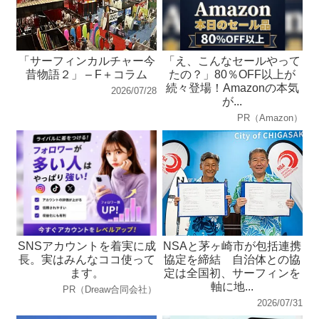
「サーフィンカルチャー今
「え、こんなセールやって
昔物語２」 – F＋コラム
たの？」80％OFF以上が
続々登場！Amazonの本気
2026/07/28
が...
PR（Amazon）
SNSアカウントを着実に成
NSAと茅ヶ崎市が包括連携
長。実はみんなココ使って
協定を締結 自治体との協
ます。
定は全国初、サーフィンを
軸に地...
PR（Dreaw合同会社）
2026/07/31