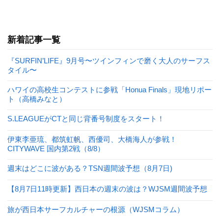
新着記事一覧
『SURFIN’LIFE』9月号〜ツインフィンで磨く大人のサーフス
タイル〜
ハワイの高校生コンテストに参戦「Honua Finals」現地リポー
ト（高橋みなと）
S.LEAGUEがCTと同じ背番号制度をスタート！
伊東李亜琉、都筑虹帆、西優司、大橋海人が参戦！
CITYWAVE 国内第2戦（8/8）
週末はどこに波がある？TSN週間波予想（8月7日)
【8月7日11時更新】西日本の週末の波は？WJSM週間波予想
旅が西日本サーフカルチャーの根源（WJSMコラム）