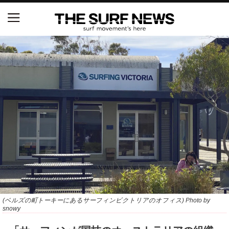
NSAと茅ヶ崎市が包括連携協定を締結 自治体との
協定は全国初、サーフィンを軸に地域活性化へ
【五十嵐カノア独占インタビュー】旧友レオ、ジャ
ックとの豪華プライベートセッション
S.ONE ショート＆ロング開幕戦・現地リポート（高
橋みなと）
ニュース
製品情報
特集
(ベルズの町トーキーにあるサーフィンビクトリアのオフィス) Photo by
snowy
試合