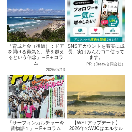
「育成と金（後編）：ドア
SNSアカウントを着実に成
を開ける勇気と、壁を越え
長。実はみんなココ使って
るという信念」 – F＋コラ
ます。
ム
PR（Dreaw合同会社）
2026/07/13
「サーフィンカルチャー今
【WSLアップデート】
昔物語１」 – F＋コラム
2026年のWJCはエルサル