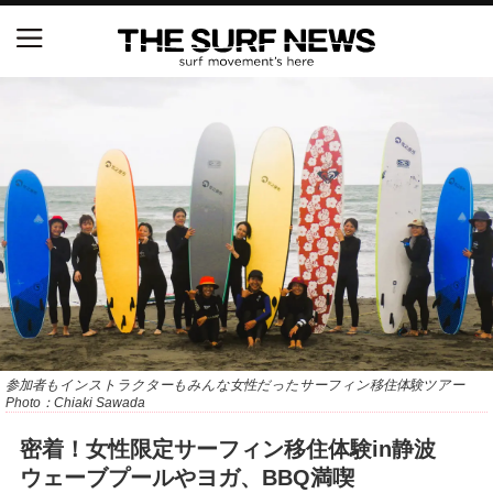
NSAと茅ヶ崎市が包括連携協定を締結 自治体との
協定は全国初、サーフィンを軸に地域活性化へ
【五十嵐カノア独占インタビュー】旧友レオ、ジャ
ックとの豪華プライベートセッション
S.ONE ショート＆ロング開幕戦・現地リポート（高
橋みなと）
ニュース
製品情報
参加者もインストラクターもみんな女性だったサーフィン移住体験ツアー
Photo：Chiaki Sawada
特集
密着！女性限定サーフィン移住体験in静波
ウェーブプールやヨガ、BBQ満喫
試合