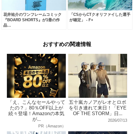
花井祐介のワンフレームコミック
「CSからCTクオリファイした選手
『BOARD SHORTS』が1冊の作
が確定」 - F+
品…
おすすめの関連情報
「え、こんなセールやって
五十嵐カノアがレオとロボ
たの？」80％OFF以上が
を引き連れて来日！「EYE
続々登場！Amazonの本気
OF THE STORM」日...
が...
2026/07/13
PR（Amazon）