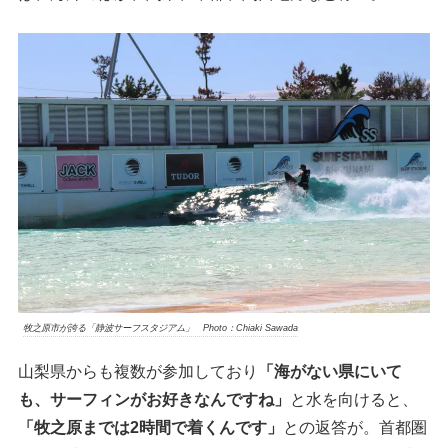
牧之原市が誇る「静波サーフスタジアム」 Photo：Chiaki Sawada
山梨県からも複数が参加しており
「海がない県にいて
も、サーフィンがお好きなんですね」
と水を向けると、
「牧之原までは2時間で着くんです」
との返答が。首都圏