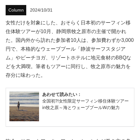
Column
2024/10/31
ハウツー
女性だけを対象にした、おそらく日本初のサーフィン移
ホリデースタイル
住体験ツアーが10月、静岡県牧之原市の主催で開かれ
た。国内外から訪れた参加者10人は、参加費わずか3,000
ウェストジャパン
円で、本格的なウェーブプール「静波サーフスタジア
イベント・リリース
ム」やビーチヨガ、リゾートホテルに地元食材のBBQな
どを大満喫。筆者もツアーに同行し、牧之原市の魅力を
存分に味わった。
FOLLOW US ON