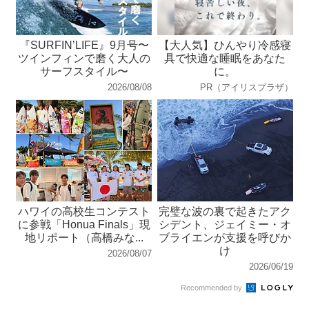
『SURFIN’LIFE』9月号〜
【大人気】ひんやり冷感寝
ツインフィンで磨く大人の
具で快適な睡眠をあなた
サーフスタイル〜
に。
2026/08/08
PR（アイリスプラザ）
ハワイの高校生コンテスト
完璧な波の裏で起きたアク
に参戦「Honua Finals」現
シデント、ジェイミー・オ
地リポート（高橋みな...
ブライエンが支援を呼びか
け
2026/08/07
2026/06/19
Recommended by