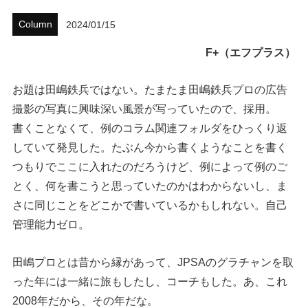
ハウツー
Column
2024/01/15
F+（エフプラス）
ホリデースタイル
ウェストジャパン
お題は田嶋鉄兵ではない。たまたま田嶋鉄兵プロの広告
撮影の写真に興味深い風景が写っていたので、採用。
イベント・リリース
書くことなくて、例のコラム関連フォルダをひっくり返
していて発見した。たぶん今から書くようなことを書く
つもりでここに入れたのだろうけど、例によって例のご
とく、何を書こうと思っていたのかはわからないし、ま
さに同じことをどこかで書いているかもしれない。自己
管理能力ゼロ。
田嶋プロとは昔から縁があって、JPSAのグラチャンを取
FOLLOW US ON
った年には一緒に旅もしたし、コーチもした。あ、これ
2008年だから、その年だな。