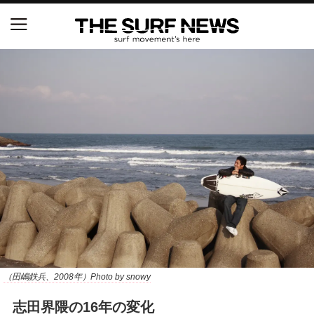
NSAと茅ヶ崎市が包括連携協定を締結 自治体との
協定は全国初、サーフィンを軸に地域活性化へ
【五十嵐カノア独占インタビュー】旧友レオ、ジャ
ックとの豪華プライベートセッション
S.ONE ショート＆ロング開幕戦・現地リポート（高
橋みなと）
ニュース
製品情報
特集
（田嶋鉄兵、2008年）Photo by snowy
試合
志田界隈の16年の変化