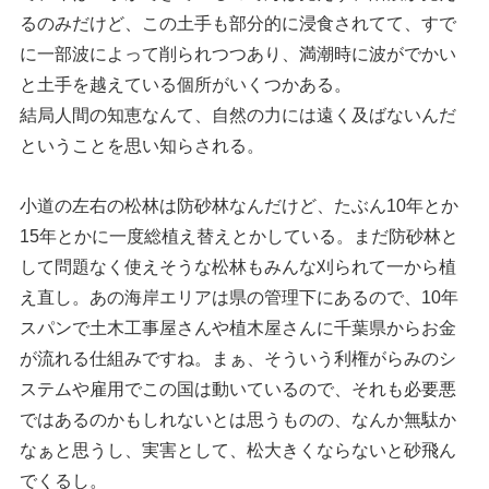
るのみだけど、この土手も部分的に浸食されてて、すで
に一部波によって削られつつあり、満潮時に波がでかい
と土手を越えている個所がいくつかある。
結局人間の知恵なんて、自然の力には遠く及ばないんだ
ということを思い知らされる。
小道の左右の松林は防砂林なんだけど、たぶん10年とか
15年とかに一度総植え替えとかしている。まだ防砂林と
して問題なく使えそうな松林もみんな刈られて一から植
え直し。あの海岸エリアは県の管理下にあるので、10年
スパンで土木工事屋さんや植木屋さんに千葉県からお金
が流れる仕組みですね。まぁ、そういう利権がらみのシ
ステムや雇用でこの国は動いているので、それも必要悪
ではあるのかもしれないとは思うものの、なんか無駄か
なぁと思うし、実害として、松大きくならないと砂飛ん
でくるし。