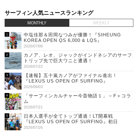
サーフィン人気ニュースランキング
MONTHLY
WEEKLY
中塩佳那＆田岡なつみが優勝！『SIHEUNG
KOREA OPEN QS 6,000 & LQS』
2026/07/06
カノア、レオ、ジャックがインドネシアのサーフ
トリップ先で巨大ワニと遭遇！
2026/07/22
【速報】五十嵐カノアがファイナル進出！
『LEXUS US OPEN OF SURFING』
2026/08/03
「サーフィンカルチャー今昔物語１」 – F＋コラ
ム
2026/07/21
日本人選手が全てトップ通過！LT開幕戦
『LEXUS US OPEN OF SURFING』初日
2026/07/26