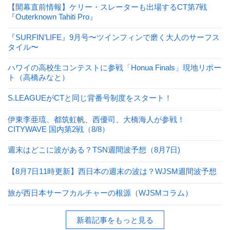
【開幕直前情報】ケリー・スレーターも出場するCT第7戦
『Outerknown Tahiti Pro』
『SURFIN’LIFE』9月号〜ツインフィンで磨く大人のサーフス
タイル〜
ハワイの高校生コンテストに参戦「Honua Finals」現地リポー
ト（高橋みなと）
S.LEAGUEがCTと同じ背番号制度をスタート！
伊東李亜琉、都筑虹帆、西優司、大橋海人が参戦！
CITYWAVE 国内第2戦（8/8）
週末はどこに波がある？TSN週間波予想（8月7日)
【8月7日11時更新】西日本の週末の波は？WJSM週間波予想
旅が西日本サーフカルチャーの根源（WJSMコラム）
新着記事をもっと見る