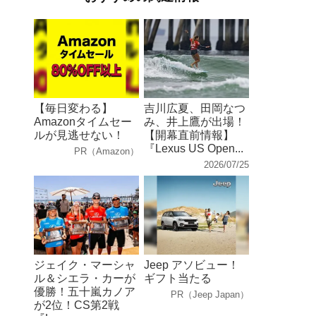
【毎日変わる】
吉川広夏、田岡なつ
Amazonタイムセー
み、井上鷹が出場！
ルが見逃せない！
【開幕直前情報】
『Lexus US Open...
PR（Amazon）
2026/07/25
ジェイク・マーシャ
Jeep アソビュー！
ル＆シエラ・カーが
ギフト当たる
優勝！五十嵐カノア
PR（Jeep Japan）
が2位！CS第2戦