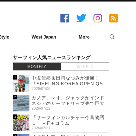
Style
West Japan
More
サーフィン人気ニュースランキング
MONTHLY
WEEKLY
中塩佳那＆田岡なつみが優勝！
『SIHEUNG KOREA OPEN QS
2026/07/06
6,000 & LQS』
カノア、レオ、ジャックがインド
ネシアのサーフトリップ先で巨大
2026/07/22
ワニと遭遇！
「サーフィンカルチャー今昔物語
１」 – F＋コラム
2026/07/21