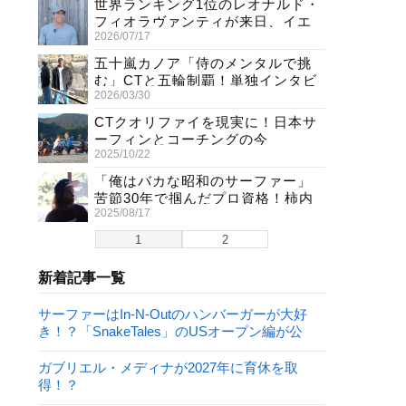
世界ランキング1位のレオナルド・
フィオラヴァンティが来日、イエ
2026/07/17
ロージャージ獲得直後の独占イン
タビュー
五十嵐カノア「侍のメンタルで挑
む」CTと五輪制覇！単独インタビ
2026/03/30
ューで熱弁
CTクオリファイを現実に！日本サ
ーフィンとコーチングの今
2025/10/22
「俺はバカな昭和のサーファー」
苦節30年で掴んだプロ資格！柿内
2025/08/17
聖文(54)の生き様
1
2
新着記事一覧
サーファーはIn-N-Outのハンバーガーが大好
き！？「SnakeTales」のUSオープン編が公
開！
ガブリエル・メディナが2027年に育休を取
得！？