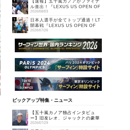
【速報】五十嵐カノアがファイナ
ル進出！『LEXUS US OPEN OF
2026/08/03
SURFING』
日本人選手が全てトップ通過！LT
開幕戦『LEXUS US OPEN OF
2026/07/26
SURFING』初日
ピックアップ特集・ニュース
【五十嵐カノア独占インタビュ
ー】旧友レオ、ジャックとの豪華
2026/07/29
プライベートセッション