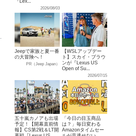
『Lex...
2026/08/03
Jeepで家族と夏一番
【WSLアップデー
の大冒険へ！
ト】スカイ・ブラウ
ンが『Lexus US
PR（Jeep Japan）
Open of Su...
2026/07/15
五十嵐カノアも出場
「今日の目玉商品
予定！【開幕直前情
は？」毎日変わる
報】CS第2戦＆LT開
Amazonタイムセー
幕戦『Lexus US...
ルが見逃せない