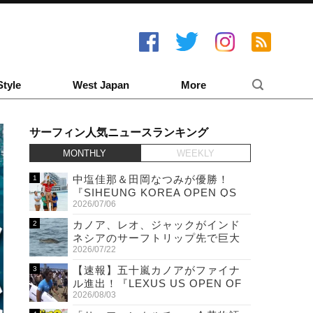
Style
West Japan
More
サーフィン人気ニュースランキング
MONTHLY
WEEKLY
中塩佳那＆田岡なつみが優勝！
『SIHEUNG KOREA OPEN QS
2026/07/06
6,000 & LQS』
カノア、レオ、ジャックがインド
ネシアのサーフトリップ先で巨大
2026/07/22
ワニと遭遇！
【速報】五十嵐カノアがファイナ
ル進出！『LEXUS US OPEN OF
2026/08/03
SURFING』