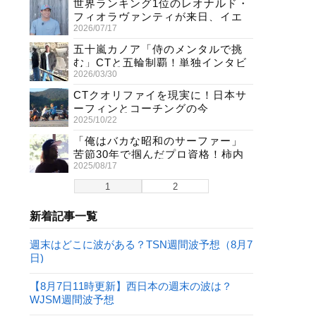
世界ランキング1位のレオナルド・
フィオラヴァンティが来日、イエ
2026/07/17
ロージャージ獲得直後の独占イン
タビュー
五十嵐カノア「侍のメンタルで挑
む」CTと五輪制覇！単独インタビ
2026/03/30
ューで熱弁
CTクオリファイを現実に！日本サ
ーフィンとコーチングの今
2025/10/22
「俺はバカな昭和のサーファー」
苦節30年で掴んだプロ資格！柿内
2025/08/17
聖文(54)の生き様
1
2
新着記事一覧
週末はどこに波がある？TSN週間波予想（8月7
日)
【8月7日11時更新】西日本の週末の波は？
WJSM週間波予想