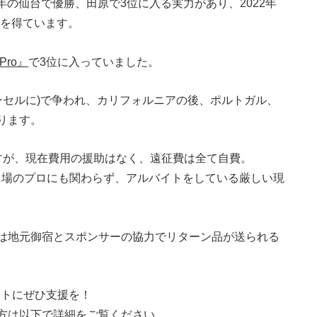
8年の仙台で優勝、田原で3位に入る実力があり、2022年
権を得ています。
 Pro』
で3位に入っていました。
ャンセルに)で争われ、カリフォルニアの後、ポルトガル、
ります。
すが、現在費用の援助はなく、遠征費は全て自費。
出場のプロにも関わらず、アルバイトをしている厳しい現
は地元御宿とスポンサーの協力でリターン品が送られる
ートにぜひ支援を！
方は以下で詳細をご覧ください。