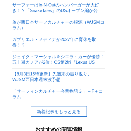
サーファーはIn-N-Outのハンバーガーが大好
き！？「SnakeTales」のUSオープン編が公
開！
旅が西日本サーフカルチャーの根源（WJSMコ
ラム）
ガブリエル・メディナが2027年に育休を取
得！？
ジェイク・マーシャル＆シエラ・カーが優勝！
五十嵐カノアが2位！CS第2戦『Lexus US
Open of Surfing』
【8月3日15時更新】先週末の振り返り、
WJSM西日本週末波予想
「サーフィンカルチャー今昔物語３」 – F＋コ
ラム
新着記事をもっと見る
おすすめの関連情報