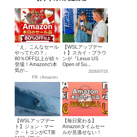
「え、こんなセール
【WSLアップデー
やってたの？」
ト】スカイ・ブラウ
80％OFF以上が続々
ンが『Lexus US
登場！Amazonの本
Open of Su...
気が...
2026/07/15
PR（Amazon）
【WSLアップデー
【毎日変わる】
ト】ジョン・マー
Amazonタイムセー
ク・トコンがCT第
ルが見逃せない！