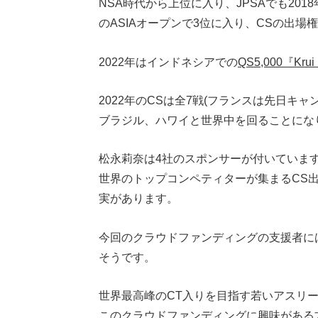
NSA時代から上位に入り、JPSAでも201
のASIAオープンで3位に入り、CSの出場
2022年はインドネシアでの
QS5,000『Krui
2022年のCSは全7戦(フランスは先日キ
ブラジル、ハワイと世界中を回ることにな
松永莉奈は4社のスポンサーが付いていま
世界のトップコンペティターが集まるCS
実があります。
今回のクラウドファンディングの支援者に
そうです。
世界最高峰のCT入りを目指す若いアスリ
このクラウドファンディングに興味がある