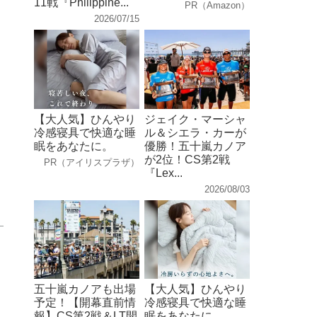
11戦『Philippine...
PR（Amazon）
2026/07/15
【大人気】ひんやり
ジェイク・マーシャ
冷感寝具で快適な睡
ル＆シエラ・カーが
眠をあなたに。
優勝！五十嵐カノア
が2位！CS第2戦
PR（アイリスプラザ）
『Lex...
2026/08/03
五十嵐カノアも出場
【大人気】ひんやり
予定！【開幕直前情
冷感寝具で快適な睡
報】CS第2戦＆LT開
眠をあなたに。