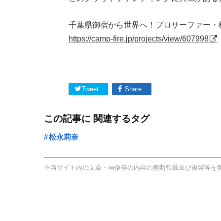
千葉県御宿から世界へ！プロサーファー・
https://camp-fire.jp/projects/view/607998
Tweet
Share
この記事に 関連するタグ
松永莉奈
※当サイト内の文章・画像等の内容の無断転載及び複製等を