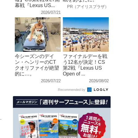
幕戦『Lexus US...
PR（アイリスプラザ）
2026/07/21
今シーズンのデイ
ファイナルデーを戦
ン・ヘンリーのCT
う12名が決定！CS
クオリファイが絶望
第2戦『Lexus US
的に…。
Open of ...
2026/07/22
2026/08/02
Recommended by