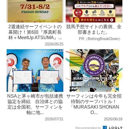
2週連続サーフイベントの
競馬予想サイトの裏側、全
幕開け！第6回『厚真町⻑
部書きました。
杯＋MeetUp ATSUMA』...
PR（BettingBreakDown）
2026/05/25
NSAと茅ヶ崎市が包括連携
サーフィンは今年も完全招
協定を締結 自治体との協
待制のサーフバトル！
定は全国初、サーフィンを
「MURASAKI SHONAN
軸に地...
O...
2026/07/31
2026/06/18
Recommended by