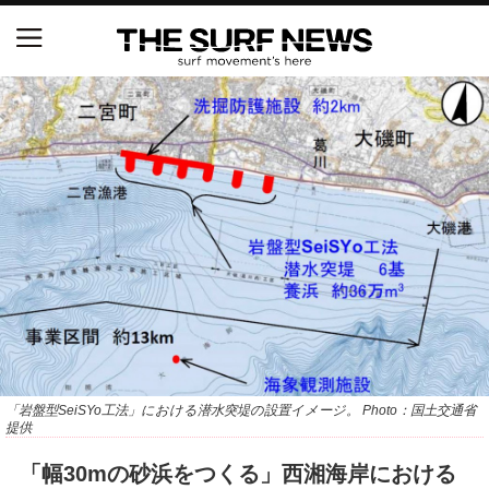
NSAと茅ヶ崎市が包括連携協定を締結 自治体との
協定は全国初、サーフィンを軸に地域活性化へ
【五十嵐カノア独占インタビュー】旧友レオ、ジャ
ックとの豪華プライベートセッション
S.ONE ショート＆ロング開幕戦・現地リポート（高
橋みなと）
ニュース
製品情報
「岩盤型SeiSYo工法」における潜水突堤の設置イメージ。 Photo：国土交通省
特集
提供
「幅30mの砂浜をつくる」西湘海岸における
試合