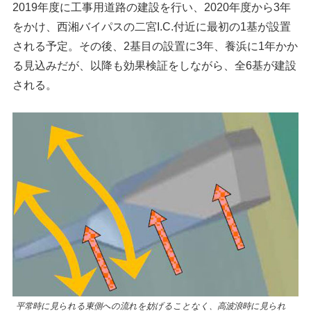
2019年度に工事用道路の建設を行い、2020年度から3年
をかけ、西湘バイパスの二宮I.C.付近に最初の1基が設置
される予定。その後、2基目の設置に3年、養浜に1年かか
る見込みだが、以降も効果検証をしながら、全6基が建設
される。
平常時に見られる東側への流れを妨げることなく、高波浪時に見られ