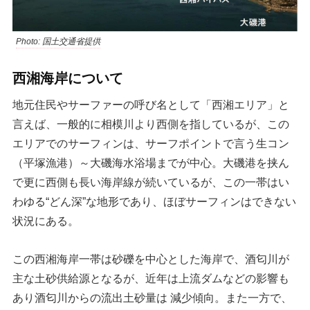
Photo: 国土交通省提供
西湘海岸について
地元住民やサーファーの呼び名として「西湘エリア」と
言えば、一般的に相模川より西側を指しているが、この
エリアでのサーフィンは、サーフポイントで言う生コン
（平塚漁港）～大磯海水浴場までが中心。大磯港を挟ん
で更に西側も長い海岸線が続いているが、この一帯はい
わゆる“どん深”な地形であり、ほぼサーフィンはできない
状況にある。
この西湘海岸一帯は砂礫を中心とした海岸で、酒匂川が
主な土砂供給源となるが、近年は上流ダムなどの影響も
あり酒匂川からの流出土砂量は 減少傾向。また一方で、