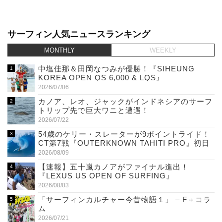
サーフィン人気ニュースランキング
MONTHLY
WEEKLY
中塩佳那＆田岡なつみが優勝！『SIHEUNG
KOREA OPEN QS 6,000 & LQS』
2026/07/06
カノア、レオ、ジャックがインドネシアのサーフ
トリップ先で巨大ワニと遭遇！
2026/07/22
54歳のケリー・スレーターが9ポイントライド！
CT第7戦『OUTERKNOWN TAHITI PRO』初日
2026/08/09
【速報】五十嵐カノアがファイナル進出！
『LEXUS US OPEN OF SURFING』
2026/08/03
「サーフィンカルチャー今昔物語１」 – F＋コラ
ム
2026/07/21