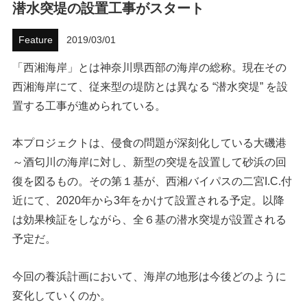
潜水突堤の設置工事がスタート
ハウツー
Feature
2019/03/01
ホリデースタイル
「西湘海岸」とは神奈川県西部の海岸の総称。現在その
西湘海岸にて、従来型の堤防とは異なる “潜水突堤” を設
ウェストジャパン
置する工事が進められている。
イベント・リリース
本プロジェクトは、侵食の問題が深刻化している大磯港
～酒匂川の海岸に対し、新型の突堤を設置して砂浜の回
復を図るもの。その第１基が、西湘バイパスの二宮I.C.付
近にて、2020年から3年をかけて設置される予定。以降
は効果検証をしながら、全６基の潜水突堤が設置される
予定だ。
FOLLOW US ON
今回の養浜計画において、海岸の地形は今後どのように
変化していくのか。