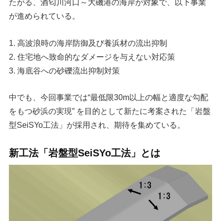
たがる、酒匂川河口～大磯港の海岸が対象で、以下事業
が進められている。
1. 高波浪時の海岸防御及び養浜材の流出抑制
2. 住宅地へ致命的なダメージを与えない対応策
3. 海底谷への砂礫流出抑制対策
中でも、今回事業では“最低限30m以上の幅と適度な勾配
をもつ砂浜の実現” を目的として新たに考案された「岩盤
型SeiSYo工法」が採用され、期待を集めている。
新工法「岩盤型SeiSYo工法」とは