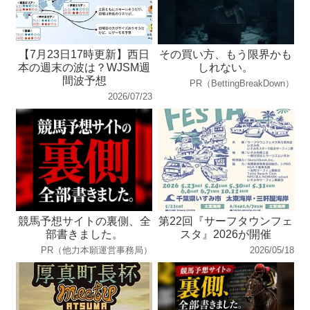
【7月23日17時更新】西日
その買い方、もう限界かも
本の週末の波は？WJSM週
しれない。
間波予想
PR（BettingBreakDown）
2026/07/23
競馬予想サイトの裏側、全
第22回『サーフタウンフェ
部書きました。
スタ』2026が開催
PR（他力本願運営事務局）
2026/05/18