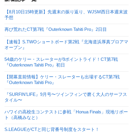
【8月10日15時更新】先週末の振り返り、WJSM西日本週末波
予想
再び荒れたCT第7戦『Outerknown Tahiti Pro』2日目
【速報】S.TWOショートボード第2戦『北海道浜厚真プロアマ
オープン』
54歳のケリー・スレーターが9ポイントライド！CT第7戦
『Outerknown Tahiti Pro』初日
【開幕直前情報】ケリー・スレーターも出場するCT第7戦
『Outerknown Tahiti Pro』
『SURFIN’LIFE』9月号〜ツインフィンで磨く大人のサーフス
タイル〜
ハワイの高校生コンテストに参戦「Honua Finals」現地リポー
ト（高橋みなと）
S.LEAGUEがCTと同じ背番号制度をスタート！