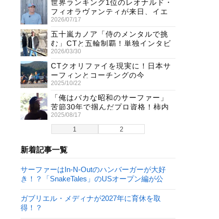
世界ランキング1位のレオナルド・
フィオラヴァンティが来日、イエ
2026/07/17
ロージャージ獲得直後の独占イン
タビュー
五十嵐カノア「侍のメンタルで挑
む」CTと五輪制覇！単独インタビ
2026/03/30
ューで熱弁
CTクオリファイを現実に！日本サ
ーフィンとコーチングの今
2025/10/22
「俺はバカな昭和のサーファー」
苦節30年で掴んだプロ資格！柿内
2025/08/17
聖文(54)の生き様
1
2
新着記事一覧
サーファーはIn-N-Outのハンバーガーが大好
き！？「SnakeTales」のUSオープン編が公
開！
ガブリエル・メディナが2027年に育休を取
得！？