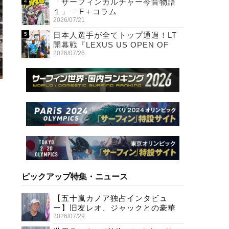
「サーフィンカルチャー今昔物語
１」 – F＋コラム
2026/07/21
日本人選手が全てトップ通過！LT
開幕戦『LEXUS US OPEN OF
2026/07/26
SURFING』初日
ピックアップ特集・ニュース
【五十嵐カノア独占インタビュ
ー】旧友レオ、ジャックとの豪華
2026/07/29
プライベートセッション