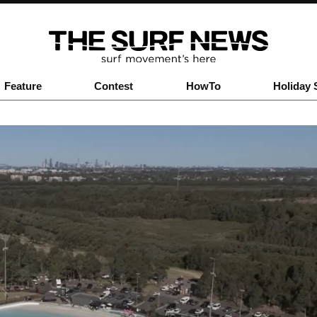
Feature
Contest
HowTo
Holiday 