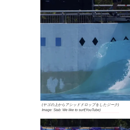
(ヤゴの上からアシッドドロップをしたジーク)
Image: Stab: We like to surf(YouTube)