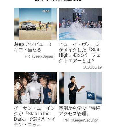
Jeep アソビュー！
ヒューイ・ヴォーン
ギフト当たる
がメイクした『Stab
High』初のパーフェ
PR（Jeep Japan）
クトエアーとは？
2026/05/19
イーサン・ユーイン
事例から学ぶ『特権
グが『Stab in the
アクセス管理』
Dark』で選んだヘイ
PR（KeeperSecurity）
デン・コッ...