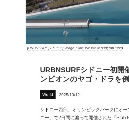
(URBNSURFシドニー) Image: Stab: We like to surf(YouTube)
URBNSURFシドニー初開催
ンピオンのヤゴ・ドラを
World
2025/10/12
シドニー西部、オリンピックパークにオープ
ニー」で2日間に渡って開催された『Stab H