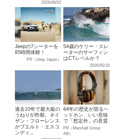
2026/06/02
Jeepの7シーターを
54歳のケリー・スレ
85時間体験！
ーターのサーフィン
はCTレベルか？
PR（Jeep Japan）
2026/05/19
過去10年で最大級の
64年の歴史が宿るヘ
うねりが炸裂。ネイ
ッドホン、いい意味
ザン・フローレンス
で「想定外」の音質
がプエルト・エスコ
PR（Marshall Group
ンディ...
AB）