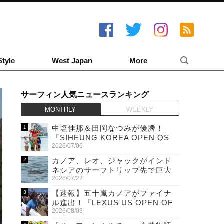
Style
West Japan
More
サーフィン人気ニュースランキング
MONTHLY
WEEKLY
中塩佳那＆田岡なつみが優勝！
『SIHEUNG KOREA OPEN QS
2026/07/06
6,000 & LQS』
カノア、レオ、ジャックがインド
ネシアのサーフトリップ先で巨大
2026/07/22
ワニと遭遇！
【速報】五十嵐カノアがファイナ
ル進出！『LEXUS US OPEN OF
2026/08/03
SURFING』