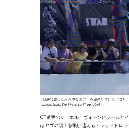
(優勝は逃したが見事なエアーを連発していたヤゴ)
Image: Stab: We like to surf(YouTube)
CT選手のジョエル・ヴォーンにプールサ
はヤゴの頭上を飛び越えるアシッドドロッ