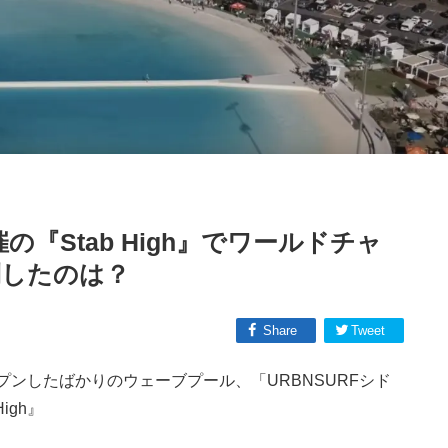
の『Stab High』でワールドチャ
倒したのは？
Share
Tweet
ンしたばかりのウェーブプール、「URBNSURFシド
igh』