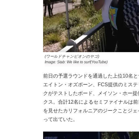
(ワールドチャンピオンのヤゴ)
Image: Stab: We like to surf(YouTube)
前日の予選ラウンドを通過した上位10名とサドン
エイトン・オズボーン、FCS提供のミステリーバ
クがテストしたボード、メイソン・ホー提
クス。合計12名によるセミファイナルは
を見せたカリフォルニアのジークことジェ
って出ていた。