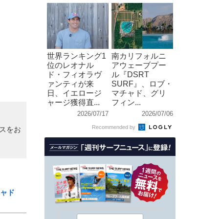
世界ランキング1
南カリフォルニ
）
位のレオナル
アウェーブプー
ド・フィオラヴ
ル『DSRT
ァンティが来
SURF』、ロブ・
日、イエロージ
マチャド、グリ
ャージ獲得直...
フィン...
2026/07/17
2026/07/06
Recommended by
スをお
ャド