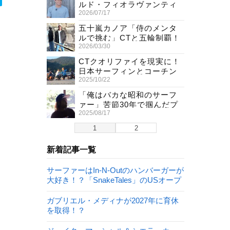
ルド・フィオラヴァンティ
2026/07/17
が来日、イエロージャージ
獲得直後の独占インタビュ
）
五十嵐カノア「侍のメンタ
ー
ルで挑む」CTと五輪制覇！
2026/03/30
単独インタビューで熱弁
CTクオリファイを現実に！
日本サーフィンとコーチン
2025/10/22
グの今
「俺はバカな昭和のサーフ
ァー」苦節30年で掴んだプ
2025/08/17
ロ資格！柿内聖文(54)の生き
様
1
2
新着記事一覧
サーファーはIn-N-Outのハンバーガーが
大好き！？「SnakeTales」のUSオープ
ン編が公開！
ガブリエル・メディナが2027年に育休
を取得！？