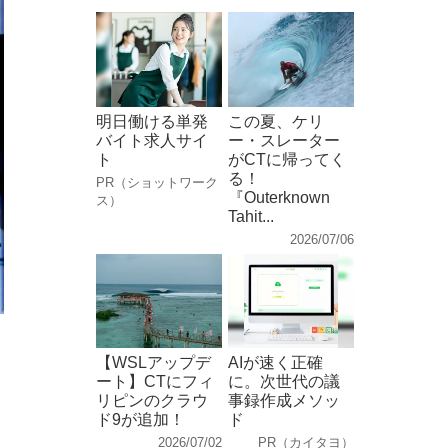
明日働ける単発
この夏、ケリ
バイト求人サイ
ー・スレーター
ト
がCTに帰ってく
る！
PR（ショットワーク
『Outerknown
ス）
Tahit...
2026/07/06
【WSLアップデ
AIが速く正確
ート】CTにフィ
に。次世代の議
リピンのクラウ
事録作成メソッ
ド9が追加！
ド
2026/07/02
PR（カイタヨ）