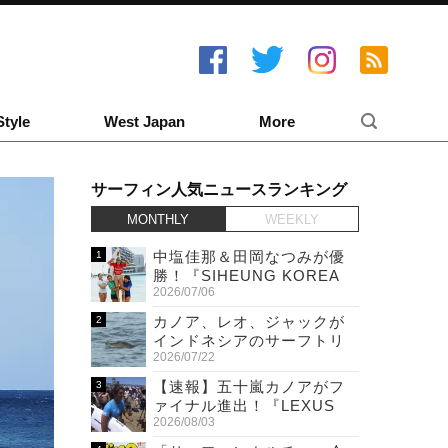
Style
West Japan
More
サーフィン人気ニュースランキング
MONTHLY
WEEKLY
中塩佳那＆田岡なつみが優
勝！『SIHEUNG KOREA
2026/07/06
OPEN QS 6,000 & LQS』
カノア、レオ、ジャックが
インドネシアのサーフトリ
2026/07/22
ップ先で巨大ワニと遭遇！
【速報】五十嵐カノアがフ
ァイナル進出！『LEXUS
2026/08/03
US OPEN OF SURFING』