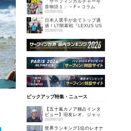
「サーフィンカルチャー今
昔物語１」 – F＋コラム
2026/07/21
日本人選手が全てトップ通
過！LT開幕戦『LEXUS US
2026/07/26
OPEN OF SURFING』初日
ピックアップ特集・ニュース
【五十嵐カノア独占インタ
ビュー】旧友レオ、ジャッ
2026/07/29
クとの豪華プライベートセ
ッション
世界ランキング1位のレオナ