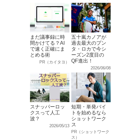
まだ議事録に時
五十嵐カノアが
間かけてる？AI
過去最大のプン
で速く正確にま
タ・ロカで今シ
とめる術
ーズン2度目の
QF進出！
PR（カイタヨ）
2026/06/08
スナッパーロッ
短期・単発バイ
クスって人工
トを始めるなら
波？
ショットワーク
ス
2026/05/13
PR（ショットワーク
ス）