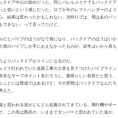
ックドア中心の攻めだった。同じバレルメイクでもバックドア
っと低いという感じだった。ロブが今のレフトハンダーのよう
ら、結果は変わったかもしれない。当時ロブは、僕はあのバッ
もできない、って言ってたけど。
ルだとパイプのほうがなで肩になり、バックドアのほうはいか
で肩のパイプしか手におえなかったものが、近年はいかり肩も
。
うよりバックドアがメインになるのだ。
ェイで行われていた道路工事の土管を見てつけたパイプライン
有名なサーフポイント名だろうし、素晴らしい名前だと思う。
ぶことには賛成ではあるけど、その実態はバックドアなんだろ
考えた。
能と思われる波がどんどん征服されてきている。飛行機やボー
ど、この先は既存の、いままでダンパーと思われていた波が、