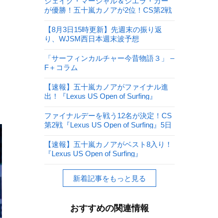
ジェイク・マーシャル＆シエラ・カー
が優勝！五十嵐カノアが2位！CS第2戦
『Lexus US Open of Surfing』
【8月3日15時更新】先週末の振り返
り、WJSM西日本週末波予想
「サーフィンカルチャー今昔物語３」 –
F＋コラム
【速報】五十嵐カノアがファイナル進
出！『Lexus US Open of Surfing』
ファイナルデーを戦う12名が決定！CS
第2戦『Lexus US Open of Surfing』5日
目
【速報】五十嵐カノアがベスト8入り！
『Lexus US Open of Surfing』
新着記事をもっと見る
おすすめの関連情報