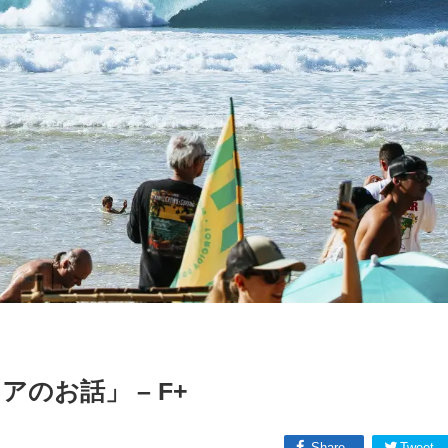
のお話」 – F+
Share
Tweet