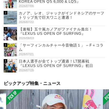
KOREA OPEN QS 6,000 & LQS』
2026/07/06
カノア、レオ、ジャックがインドネシアのサーフ
トリップ先で巨大ワニと遭遇！
2026/07/22
【速報】五十嵐カノアがファイナル進出！
『LEXUS US OPEN OF SURFING』
2026/08/03
「サーフィンカルチャー今昔物語１」 – F＋コラ
ム
2026/07/21
日本人選手が全てトップ通過！LT開幕戦
『LEXUS US OPEN OF SURFING』初日
2026/07/26
ピックアップ特集・ニュース