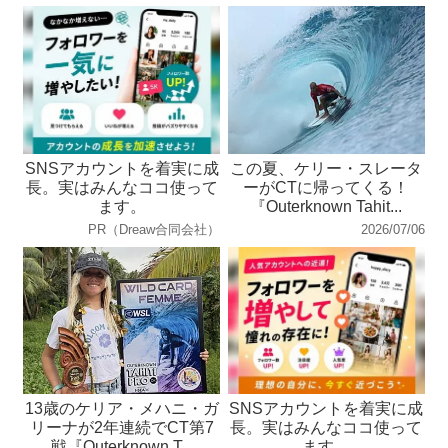
SNSアカウントを着実に成
この夏、ケリー・スレータ
長。実はみんなココ使って
ーがCTに帰ってくる！
ます。
『Outerknown Tahit...
PR（Dreaw合同会社）
2026/07/06
13歳のケリア・メハニ・ガ
SNSアカウントを着実に成
リーナが2年連続でCT第7
長。実はみんなココ使って
戦『Outerknown T...
ます。