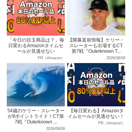
「今日の目玉商品は？」毎
【開幕直前情報】ケリー・
日変わるAmazonタイムセ
スレーターも出場するCT
ールが見逃せない
第7戦『Outerknown T...
PR（Amazon）
2026/08/08
54歳のケリー・スレーター
【毎日変わる】Amazonタ
が9ポイントライド！CT第
イムセールが見逃せない！
7戦『Outerknown ...
PR（Amazon）
2026/08/09