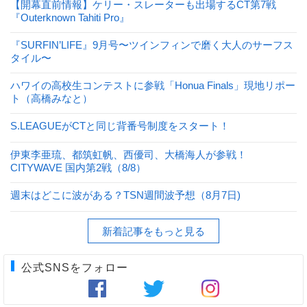
【開幕直前情報】ケリー・スレーターも出場するCT第7戦
『Outerknown Tahiti Pro』
『SURFIN’LIFE』9月号〜ツインフィンで磨く大人のサーフス
タイル〜
ハワイの高校生コンテストに参戦「Honua Finals」現地リポー
ト（高橋みなと）
S.LEAGUEがCTと同じ背番号制度をスタート！
伊東李亜琉、都筑虹帆、西優司、大橋海人が参戦！
CITYWAVE 国内第2戦（8/8）
週末はどこに波がある？TSN週間波予想（8月7日)
新着記事をもっと見る
公式SNSをフォロー