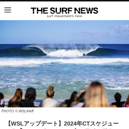
NSAと茅ヶ崎市が包括連携協定を締結 自治体との
協定は全国初、サーフィンを軸に地域活性化へ
【五十嵐カノア独占インタビュー】旧友レオ、ジャ
ックとの豪華プライベートセッション
S.ONE ショート＆ロング開幕戦・現地リポート（高
橋みなと）
ニュース
製品情報
PHOTO: © WSL/Heff
特集
【WSLアップデート】2024年CTスケジュー
試合