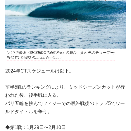
(パリ五輪＆『SHISEIDO Tahiti Pro』の舞台、タヒチのチョープー)
PHOTO: © WSL/Damien Poullenot
2024年CTスケジュールは以下。
前半5戦のランキングにより、ミッドシーズンカットが行
われた後、後半戦に入る。
パリ五輪を挟んでフィジーでの最終戦後のトップ5でワー
ルドタイトルを争う。
◆第1戦：1月29日〜2月10日