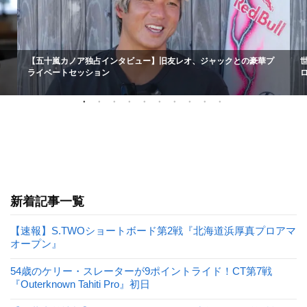
【五十嵐カノア独占インタビュー】旧友レオ、ジャックとの豪華プ
ライベートセッション
新着記事一覧
【速報】S.TWOショートボード第2戦『北海道浜厚真プロアマ
オープン』
54歳のケリー・スレーターが9ポイントライド！CT第7戦
『Outerknown Tahiti Pro』初日