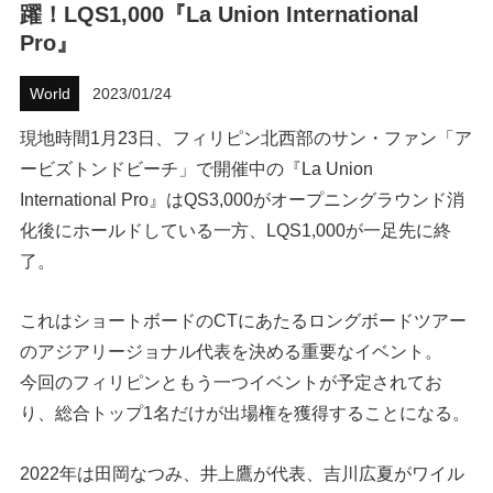
躍！LQS1,000『La Union International
ハウツー
Pro』
ホリデースタイル
World
2023/01/24
現地時間1月23日、フィリピン北西部のサン・ファン「ア
ウェストジャパン
ービズトンドビーチ」で開催中の『La Union
イベント・リリース
International Pro』はQS3,000がオープニングラウンド消
化後にホールドしている一方、LQS1,000が一足先に終
了。
これはショートボードのCTにあたるロングボードツアー
のアジアリージョナル代表を決める重要なイベント。
今回のフィリピンともう一つイベントが予定されてお
り、総合トップ1名だけが出場権を獲得することになる。
FOLLOW US ON
2022年は田岡なつみ、井上鷹が代表、吉川広夏がワイル