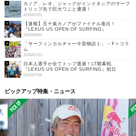
カノア、レオ、ジャックがインドネシアのサーフ
トリップ先で巨大ワニと遭遇！
2026/07/22
【速報】五十嵐カノアがファイナル進出！
『LEXUS US OPEN OF SURFING』
2026/08/03
「サーフィンカルチャー今昔物語１」 – F＋コラ
ム
2026/07/21
日本人選手が全てトップ通過！LT開幕戦
『LEXUS US OPEN OF SURFING』初日
2026/07/26
ピックアップ特集・ニュース