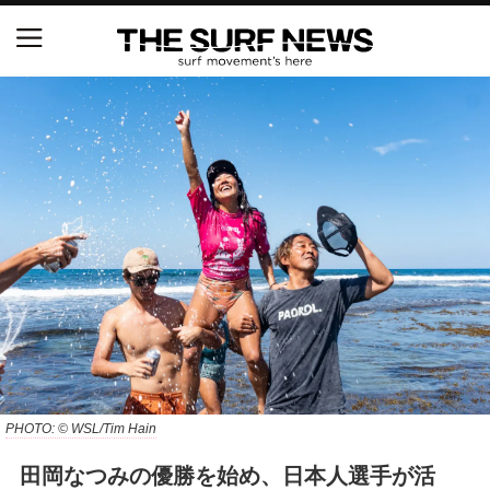
NSAと茅ヶ崎市が包括連携協定を締結 自治体との
協定は全国初、サーフィンを軸に地域活性化へ
【五十嵐カノア独占インタビュー】旧友レオ、ジャ
ックとの豪華プライベートセッション
S.ONE ショート＆ロング開幕戦・現地リポート（高
橋みなと）
ニュース
製品情報
特集
PHOTO: © WSL/Tim Hain
田岡なつみの優勝を始め、日本人選手が活
試合