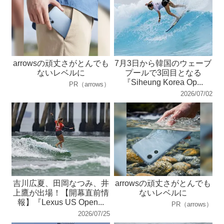
arrowsの頑丈さがとんでも
7月3日から韓国のウェーブ
ないレベルに
プールで3回目となる
『Siheung Korea Op...
PR（arrows）
2026/07/02
吉川広夏、田岡なつみ、井
arrowsの頑丈さがとんでも
上鷹が出場！【開幕直前情
ないレベルに
報】『Lexus US Open...
PR（arrows）
2026/07/25