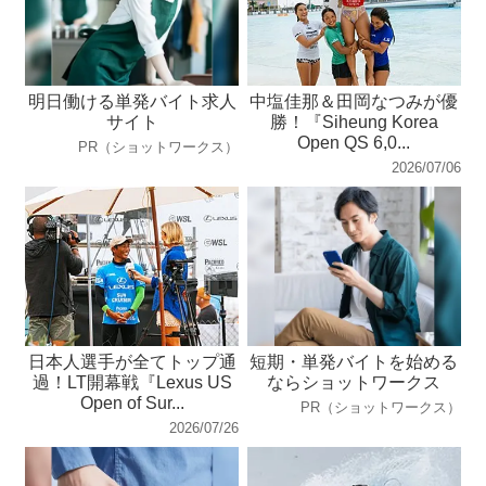
明日働ける単発バイト求人
中塩佳那＆田岡なつみが優
サイト
勝！『Siheung Korea
Open QS 6,0...
PR（ショットワークス）
2026/07/06
日本人選手が全てトップ通
短期・単発バイトを始める
過！LT開幕戦『Lexus US
ならショットワークス
Open of Sur...
PR（ショットワークス）
2026/07/26