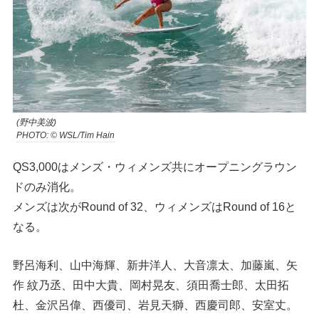
(野中美波)
PHOTO: © WSL/Tim Hain
QS3,000はメンズ・ウィメンズ共にオープニングラウン
ドのみ消化。
メンズは次がRound of 32、ウィメンズはRound of 16と
なる。
野呂海利、山中海輝、新井洋人、大音凛太、加藤嵐、矢
作 紋乃丞、田中大貴、岡村晃友、須田喬士郎、太田拓
杜、金沢呂偉、西優司、岩見天獅、西慶司郎、安室丈。