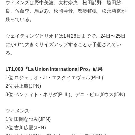
ウィメンズは野中美波、大村奈央、松田詩野、脇田紗
良、佐藤李、馬庭彩、松岡亜音、都築虹帆、松永莉奈が
残っている。
ウェイティングピリオドは1月26日までで、24日〜25日
にかけて大きくサイズアップすることが予想されてい
る。
LT1,000『La Union International Pro』結果
1位 ロジェリオ・Jr・エスクイエヴェル(PHL)
2位 井上鷹(JPN)
3位 ベンティト・ネリダ(PHL)、デニ・ピルダウス(IDN)
ウィメンズ
1位 田岡なつみ(JPN)
2位 吉川広夏(JPN)