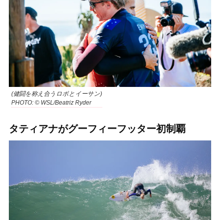
(健闘を称え合うロボとイーサン)
PHOTO: © WSL/Beatriz Ryder
タティアナがグーフィーフッター初制覇