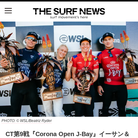
NSAと茅ヶ崎市が包括連携協定を締結 自治体との
協定は全国初、サーフィンを軸に地域活性化へ
【五十嵐カノア独占インタビュー】旧友レオ、ジャ
ックとの豪華プライベートセッション
S.ONE ショート＆ロング開幕戦・現地リポート（高
橋みなと）
ニュース
製品情報
特集
PHOTO: © WSL/Beatriz Ryder
CT第9戦『Corona Open J-Bay』イーサン＆
試合