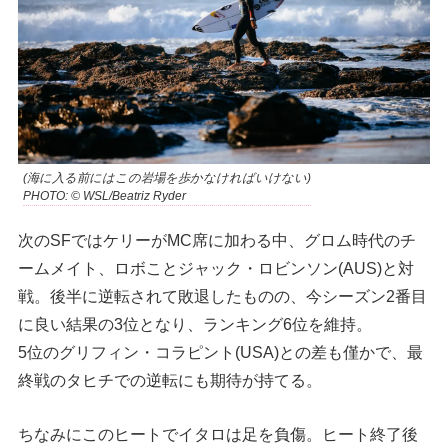
(海に入る前にはこの岩場を歩かなければいけない)
PHOTO: © WSL/Beatriz Ryder
次のSFではケリーがMC席に加わる中、グロム時代のチ
ームメイト、ロボことジャック・ロビンソン(AUS)と対
戦。後半に逆転されて敗退したものの、今シーズン2番目
に良い結果の3位となり、ランキング6位を維持。
5位のグリフィン・コラピント(USA)との差も僅かで、最
終戦のタヒチでの逆転にも期待が持てる。
ちなみにこのヒートでイタロは足を負傷。ヒート終了後