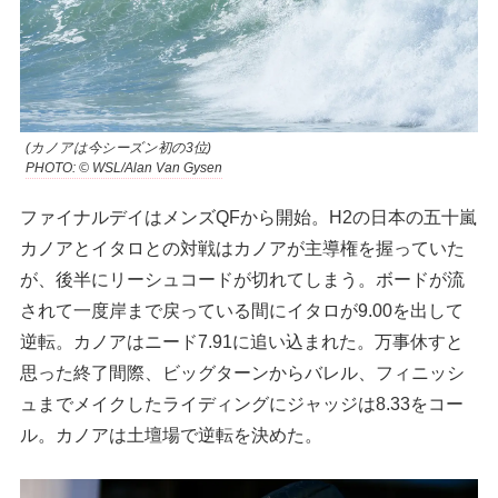
(カノアは今シーズン初の3位)
PHOTO: © WSL/Alan Van Gysen
ファイナルデイはメンズQFから開始。H2の日本の五十嵐
カノアとイタロとの対戦はカノアが主導権を握っていた
が、後半にリーシュコードが切れてしまう。ボードが流
されて一度岸まで戻っている間にイタロが9.00を出して
逆転。カノアはニード7.91に追い込まれた。万事休すと
思った終了間際、ビッグターンからバレル、フィニッシ
ュまでメイクしたライディングにジャッジは8.33をコー
ル。カノアは土壇場で逆転を決めた。