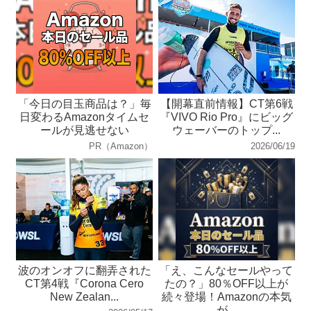
「今日の目玉商品は？」毎
【開幕直前情報】CT第6戦
日変わるAmazonタイムセ
『VIVO Rio Pro』にビッグ
ールが見逃せない
ウェーバーのトップ...
PR（Amazon）
2026/06/19
波のオンオフに翻弄された
「え、こんなセールやって
CT第4戦『Corona Cero
たの？」80％OFF以上が
New Zealan...
続々登場！Amazonの本気
が...