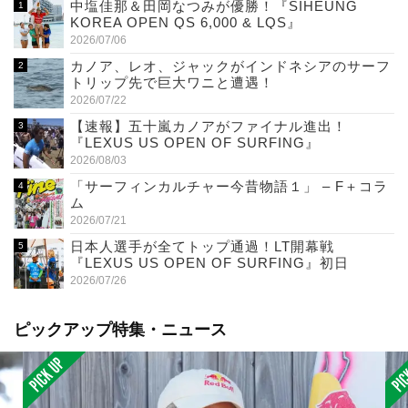
中塩佳那＆田岡なつみが優勝！『SIHEUNG
KOREA OPEN QS 6,000 & LQS』
2026/07/06
カノア、レオ、ジャックがインドネシアのサーフ
トリップ先で巨大ワニと遭遇！
2026/07/22
【速報】五十嵐カノアがファイナル進出！
『LEXUS US OPEN OF SURFING』
2026/08/03
「サーフィンカルチャー今昔物語１」 – F＋コラ
ム
2026/07/21
日本人選手が全てトップ通過！LT開幕戦
『LEXUS US OPEN OF SURFING』初日
2026/07/26
ピックアップ特集・ニュース