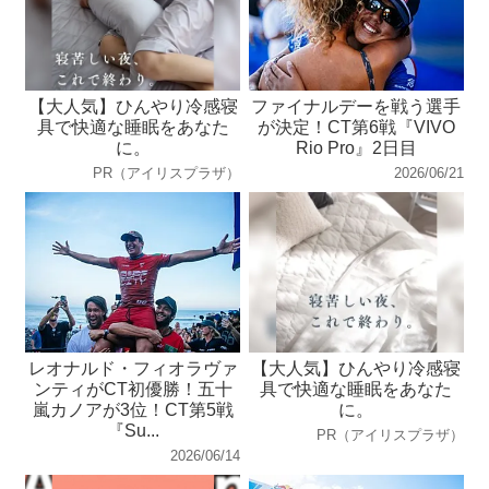
【大人気】ひんやり冷感寝
ファイナルデーを戦う選手
具で快適な睡眠をあなた
が決定！CT第6戦『VIVO
に。
Rio Pro』2日目
PR（アイリスプラザ）
2026/06/21
レオナルド・フィオラヴァ
【大人気】ひんやり冷感寝
ンティがCT初優勝！五十
具で快適な睡眠をあなた
嵐カノアが3位！CT第5戦
に。
『Su...
PR（アイリスプラザ）
2026/06/14