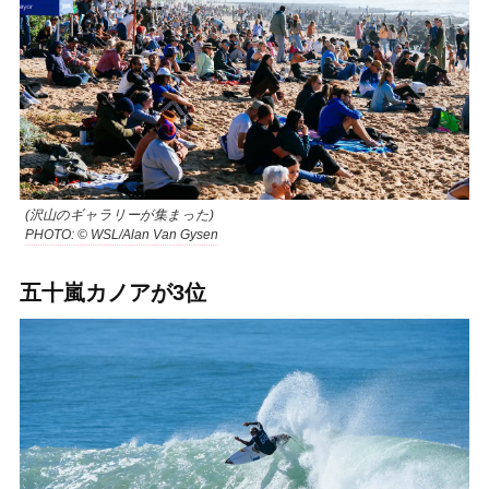
(沢山のギャラリーが集まった)
PHOTO: © WSL/Alan Van Gysen
五十嵐カノアが3位