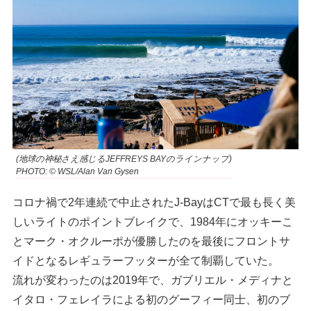
(地球の神秘さえ感じるJEFFREYS BAYのラインナップ)
PHOTO: © WSL/Alan Van Gysen
コロナ禍で2年連続で中止されたJ-BayはCTで最も長く美
しいライトのポイントブレイクで、1984年にオッキーこ
とマーク・オクルーポが優勝したのを最後にフロントサ
イドとなるレギュラーフッターが全て制覇していた。
流れが変わったのは2019年で、ガブリエル・メディナと
イタロ・フェレイラによる初のグーフィー同士、初のブ