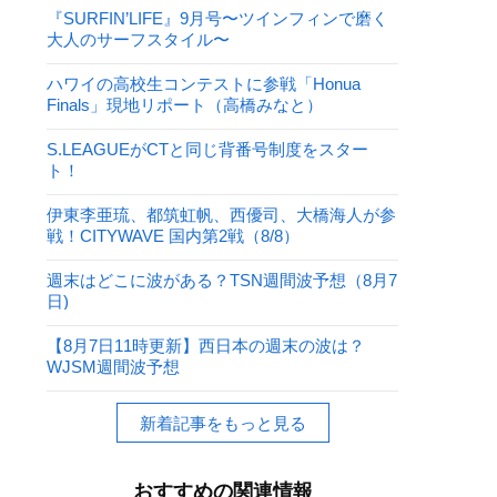
『SURFIN’LIFE』9月号〜ツインフィンで磨く
大人のサーフスタイル〜
ハワイの高校生コンテストに参戦「Honua
Finals」現地リポート（高橋みなと）
S.LEAGUEがCTと同じ背番号制度をスター
ト！
伊東李亜琉、都筑虹帆、西優司、大橋海人が参
戦！CITYWAVE 国内第2戦（8/8）
週末はどこに波がある？TSN週間波予想（8月7
日)
【8月7日11時更新】西日本の週末の波は？
WJSM週間波予想
新着記事をもっと見る
おすすめの関連情報