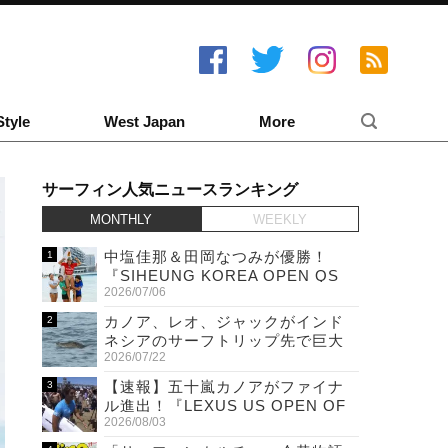
Style
West Japan
More
サーフィン人気ニュースランキング
MONTHLY
WEEKLY
中塩佳那＆田岡なつみが優勝！
『SIHEUNG KOREA OPEN QS
2026/07/06
6,000 & LQS』
カノア、レオ、ジャックがインド
ネシアのサーフトリップ先で巨大
2026/07/22
ワニと遭遇！
【速報】五十嵐カノアがファイナ
ル進出！『LEXUS US OPEN OF
2026/08/03
SURFING』