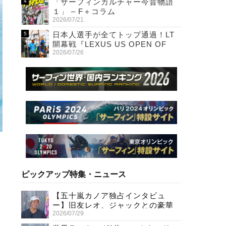
「サーフィンカルチャー今昔物語
１」 – F＋コラム
2026/07/21
日本人選手が全てトップ通過！LT
開幕戦『LEXUS US OPEN OF
2026/07/26
SURFING』初日
ピックアップ特集・ニュース
【五十嵐カノア独占インタビュ
ー】旧友レオ、ジャックとの豪華
2026/07/29
プライベートセッション