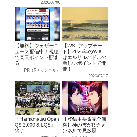
2026/07/06
【無料】ウェザーニ
【WSLアップデー
ュース配信中！視聴
ト】2026年のWJC
で楽天ポイント貯ま
はエルサルバドルの
る
新しいポイントで開
催！
PR（Rチャンネル）
2026/07/17
『Hamamatsu Open
【登録不要＆完全無
QS 2,000 & LQS』
料】神の雫がRチャ
終了！
ンネルで見放題