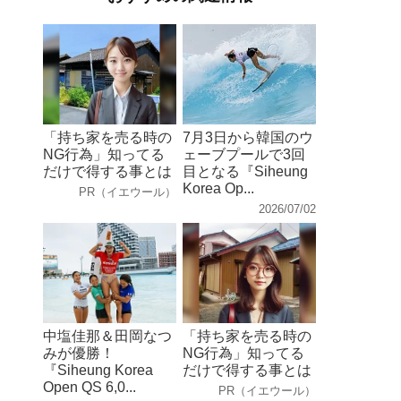
「持ち家を売る時の
7月3日から韓国のウ
NG行為」知ってる
ェーブプールで3回
だけで得する事とは
目となる『Siheung
Korea Op...
PR（イエウール）
2026/07/02
中塩佳那＆田岡なつ
「持ち家を売る時の
みが優勝！
NG行為」知ってる
『Siheung Korea
だけで得する事とは
Open QS 6,0...
PR（イエウール）