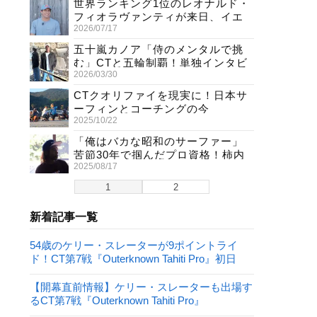
世界ランキング1位のレオナルド・
フィオラヴァンティが来日、イエ
2026/07/17
ロージャージ獲得直後の独占イン
タビュー
五十嵐カノア「侍のメンタルで挑
む」CTと五輪制覇！単独インタビ
2026/03/30
ューで熱弁
CTクオリファイを現実に！日本サ
ーフィンとコーチングの今
2025/10/22
「俺はバカな昭和のサーファー」
苦節30年で掴んだプロ資格！柿内
2025/08/17
聖文(54)の生き様
1
2
新着記事一覧
54歳のケリー・スレーターが9ポイントライ
ド！CT第7戦『Outerknown Tahiti Pro』初日
【開幕直前情報】ケリー・スレーターも出場す
るCT第7戦『Outerknown Tahiti Pro』