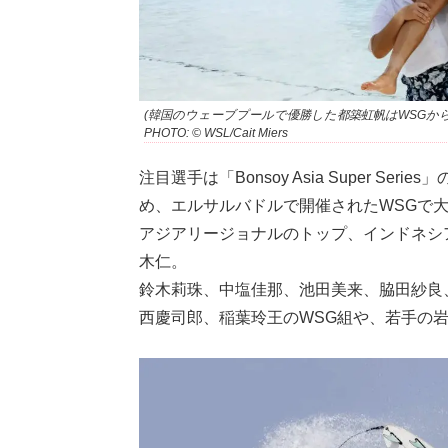
(韓国のウェーブプールで優勝した都築虹帆はWSGか
PHOTO: © WSL/Cait Miers
注目選手は「Bonsoy Asia Super 
め、エルサルバドルで開催されたWSGで
アジアリージョナルのトップ、インドネシ
木仁。
鈴木莉珠、中塩佳那、池田美来、脇田紗良
西慶司郎、稲葉玲王のWSG組や、若手の