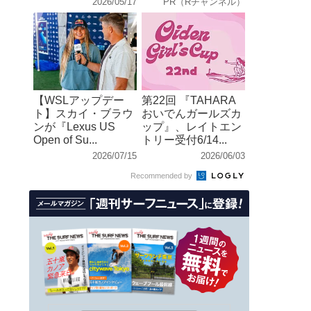
2026/05/17
PR（Rチャンネル）
【WSLアップデー
第22回 『TAHARA
ト】スカイ・ブラウ
おいでんガールズカ
ンが『Lexus US
ップ』、レイトエン
Open of Su...
トリー受付6/14...
2026/07/15
2026/06/03
Recommended by