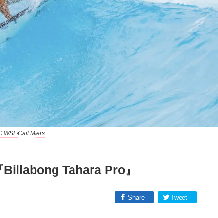
/Cait Miers
llabong Tahara Pro』
Share
Tweet