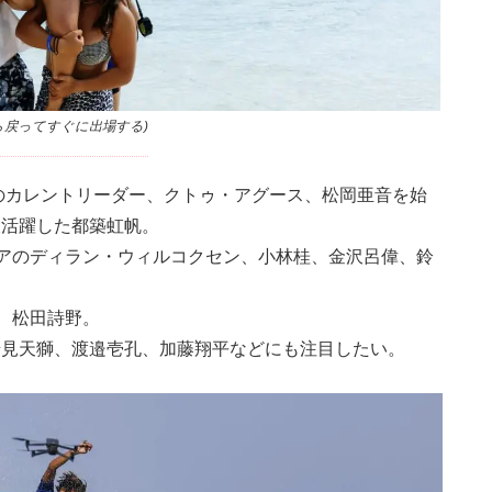
ら戻ってすぐに出場する)
Series」のカレントリーダー、クトゥ・アグース、松岡亜音を始
大活躍した都築虹帆。
アのディラン・ウィルコクセン、小林桂、金沢呂偉、鈴
、松田詩野。
岩見天獅、渡邉壱孔、加藤翔平などにも注目したい。