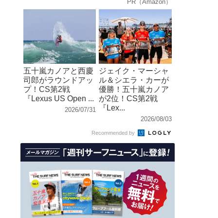
PR（Amazon）
五十嵐カノアと西慶
ジェイク・マーシャ
司郎がラウンドアッ
ル＆シエラ・カーが
プ！CS第2戦
優勝！五十嵐カノア
『Lexus US Open ...
が2位！CS第2戦
『Lex...
2026/07/31
2026/08/03
Recommended by