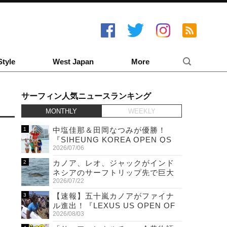
Style
West Japan
More
サーフィン人気ニュースランキング
MONTHLY
WEEKLY
中塩佳那＆田岡なつみが優勝！
『SIHEUNG KOREA OPEN QS
2026/07/06
6,000 & LQS』
カノア、レオ、ジャックがインド
ネシアのサーフトリップ先で巨大
2026/07/22
ワニと遭遇！
【速報】五十嵐カノアがファイナ
ル進出！『LEXUS US OPEN OF
2026/08/03
SURFING』