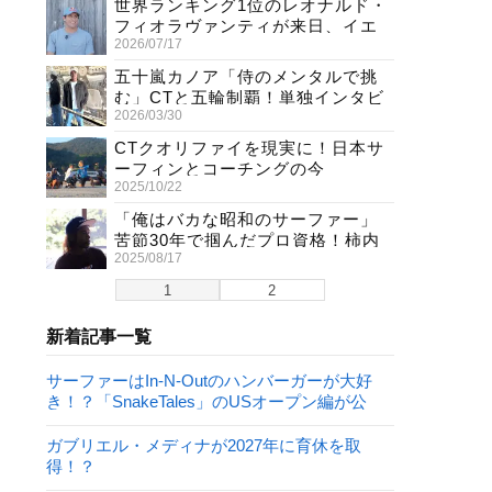
世界ランキング1位のレオナルド・
フィオラヴァンティが来日、イエ
2026/07/17
ロージャージ獲得直後の独占イン
タビュー
五十嵐カノア「侍のメンタルで挑
む」CTと五輪制覇！単独インタビ
2026/03/30
ューで熱弁
CTクオリファイを現実に！日本サ
ーフィンとコーチングの今
2025/10/22
「俺はバカな昭和のサーファー」
苦節30年で掴んだプロ資格！柿内
2025/08/17
聖文(54)の生き様
1
2
新着記事一覧
サーファーはIn-N-Outのハンバーガーが大好
き！？「SnakeTales」のUSオープン編が公
開！
ガブリエル・メディナが2027年に育休を取
得！？