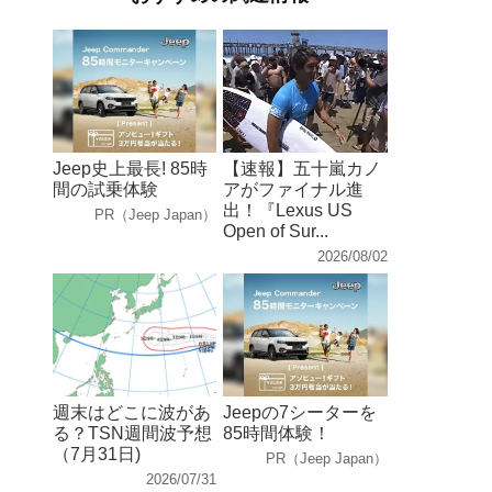
Jeep史上最長! 85時
【速報】五十嵐カノ
間の試乗体験
アがファイナル進
出！『Lexus US
PR（Jeep Japan）
Open of Sur...
2026/08/02
週末はどこに波があ
Jeepの7シーターを
る？TSN週間波予想
85時間体験！
（7月31日)
PR（Jeep Japan）
2026/07/31