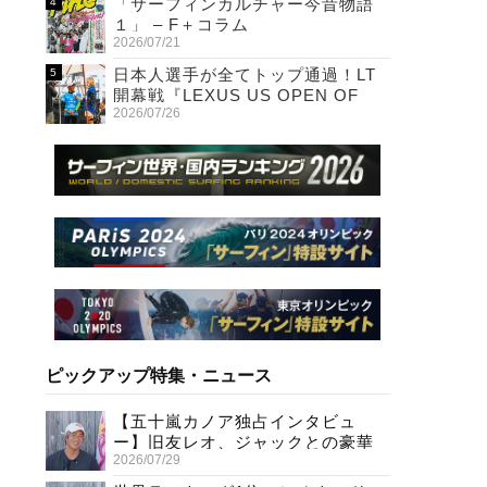
「サーフィンカルチャー今昔物語
１」 – F＋コラム
2026/07/21
日本人選手が全てトップ通過！LT
開幕戦『LEXUS US OPEN OF
2026/07/26
SURFING』初日
ピックアップ特集・ニュース
【五十嵐カノア独占インタビュ
ー】旧友レオ、ジャックとの豪華
2026/07/29
プライベートセッション