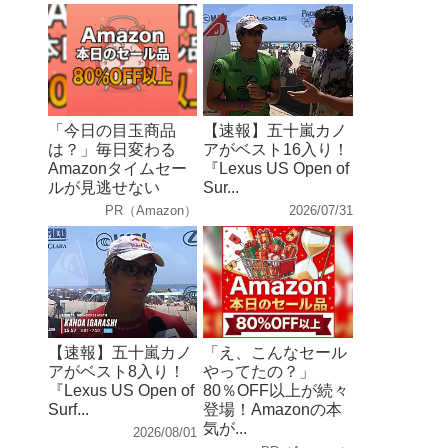
「今日の目玉商品
【速報】五十嵐カノ
は？」毎日変わる
アがベスト16入り！
Amazonタイムセー
『Lexus US Open of
ルが見逃せない
Sur...
PR（Amazon）
2026/07/31
【速報】五十嵐カノ
「え、こんなセール
アがベスト8入り！
やってたの？」
『Lexus US Open of
80％OFF以上が続々
Surf...
登場！Amazonの本
気が...
2026/08/01