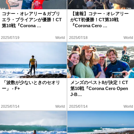
ハウツー
コナー・オレアリー＆ガブリ
【速報】コナー・オレアリー
エラ・ブライアンが優勝！CT
がCT初優勝！CT第10戦
ホリデースタイル
第10戦『Corona …
『Corona Cero …
2025/07/19
World
2025/07/18
World
ウェストジャパン
イベント・リリース
「波数が少ないときのセオリ
メンズのベスト8が決定！CT
ー」 - F+
第10戦『Corona Cero Open
J-B…
2025/07/14
World
2025/07/14
World
FOLLOW US ON