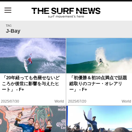
NSAと茅ヶ崎市が包括連携協定を締結 自治体との
協定は全国初、サーフィンを軸に地域活性化へ
TAG
J-Bay
【五十嵐カノア独占インタビュー】旧友レオ、ジャ
ックとの豪華プライベートセッション
S.ONE ショート＆ロング開幕戦・現地リポート（高
橋みなと）
「20年経っても色褪せないど
「初優勝＆初10点満点で話題
ころか後世に影響を与えたヒ
総取りのコナー・オレアリ
ニュース
ート」 - F+
ー」 - F+
製品情報
2025/07/30
World
2025/07/20
World
特集
試合