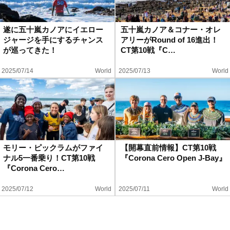
遂に五十嵐カノアにイエロー
五十嵐カノア＆コナー・オレ
ジャージを手にするチャンス
アリーがRound of 16進出！
が巡ってきた！
CT第10戦『C…
2025/07/14
World
2025/07/13
World
モリー・ピックラムがファイ
【開幕直前情報】CT第10戦
ナル5一番乗り！CT第10戦
『Corona Cero Open J-Bay』
『Corona Cero…
2025/07/12
World
2025/07/11
World