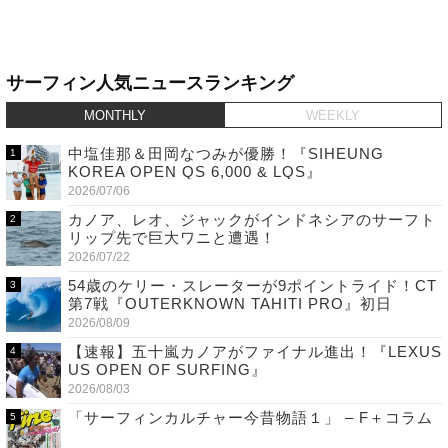
サーフィン人気ニュースランキング
MONTHLY
WEEKLY
中塩佳那＆田岡なつみが優勝！『SIHEUNG
KOREA OPEN QS 6,000 & LQS』
2026/07/06
カノア、レオ、ジャックがインドネシアのサーフト
リップ先で巨大ワニと遭遇！
2026/07/22
54歳のケリー・スレーターが9ポイントライド！CT
第7戦『OUTERKNOWN TAHITI PRO』初日
2026/08/09
【速報】五十嵐カノアがファイナル進出！『LEXUS
US OPEN OF SURFING』
2026/08/03
「サーフィンカルチャー今昔物語１」 – F＋コラム