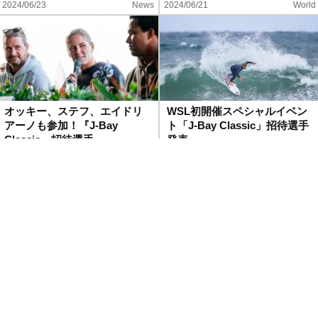
2024/06/23
News
2024/06/21
World
オッキー、ステフ、エイドリ
WSL初開催スペシャルイベン
アーノも参加！『J-Bay
ト「J-Bay Classic」招待選手
Classic』招待選手…
発表
2024/06/18
World
2024/05/13
News
レイキー・ピーターソン＆フ
五十嵐カノア＆コナー・オレ
ィリッペ・トレドが優勝！CT
アリーがベスト8入り！パーフ
第9戦『Corona O…
ェクトコンディションに恵…