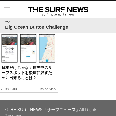
NSAと茅ヶ崎市が包括連携協定を締結 自治体との
協定は全国初、サーフィンを軸に地域活性化へ
TAG
Big Ocean Button Challenge
【五十嵐カノア独占インタビュー】旧友レオ、ジャ
ックとの豪華プライベートセッション
S.ONE ショート＆ロング開幕戦・現地リポート（高
橋みなと）
日本だけじゃなく世界中のサ
ーフスポットを後世に残すた
ニュース
めに出来ることは？
製品情報
2018/03/03
Inside Story
特集
©
THE SURF NEWS「サーフニュース」
.All Rights
試合
Reserved.