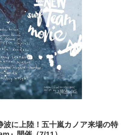
』が静波に上陸！五十嵐カノア来場の特
 Jam』開催（7/11）