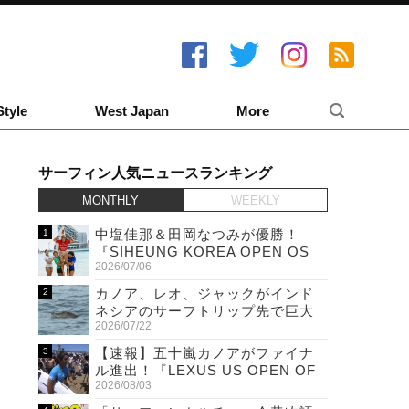
Style
West Japan
More
サーフィン人気ニュースランキング
MONTHLY
WEEKLY
中塩佳那＆田岡なつみが優勝！
『SIHEUNG KOREA OPEN QS
2026/07/06
6,000 & LQS』
カノア、レオ、ジャックがインド
ネシアのサーフトリップ先で巨大
2026/07/22
ワニと遭遇！
【速報】五十嵐カノアがファイナ
ル進出！『LEXUS US OPEN OF
2026/08/03
SURFING』