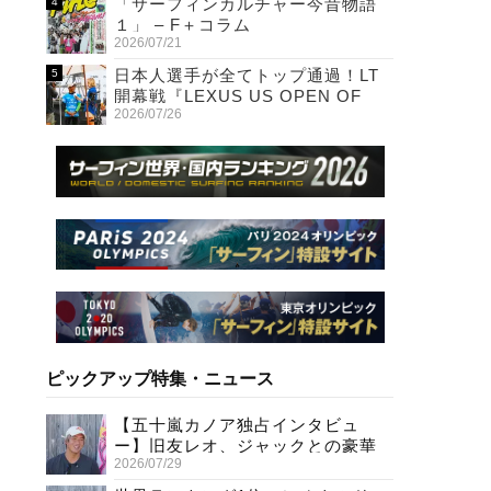
「サーフィンカルチャー今昔物語
１」 – F＋コラム
2026/07/21
日本人選手が全てトップ通過！LT
開幕戦『LEXUS US OPEN OF
2026/07/26
SURFING』初日
ピックアップ特集・ニュース
【五十嵐カノア独占インタビュ
ー】旧友レオ、ジャックとの豪華
2026/07/29
プライベートセッション