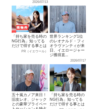
2026/07/13
「持ち家を売る時の
世界ランキング1位
NG行為」知ってる
のレオナルド・フィ
だけで得する事とは
オラヴァンティが来
日、イエロージャー
PR（イエウール）
ジ獲得直...
2026/07/17
五十嵐カノア来日！
「持ち家を売る時の
旧友レオ、ジャック
NG行為」知ってる
との豪華プライベー
だけで得する事とは
トセッション＆独占