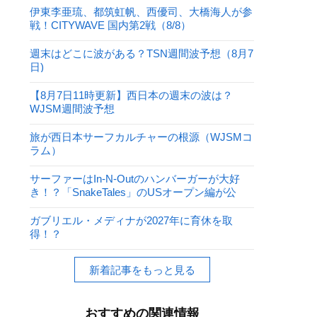
伊東李亜琉、都筑虹帆、西優司、大橋海人が参
戦！CITYWAVE 国内第2戦（8/8）
週末はどこに波がある？TSN週間波予想（8月7
日)
【8月7日11時更新】西日本の週末の波は？
WJSM週間波予想
旅が西日本サーフカルチャーの根源（WJSMコ
ラム）
サーファーはIn-N-Outのハンバーガーが大好
き！？「SnakeTales」のUSオープン編が公
開！
ガブリエル・メディナが2027年に育休を取
得！？
新着記事をもっと見る
おすすめの関連情報