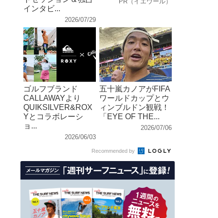
PR（イエウール）
インタビ...
2026/07/29
ゴルフブランド
五十嵐カノアがFIFA
CALLAWAYより
ワールドカップとウ
QUIKSILVER&ROX
ィンブルドン観戦！
Yとコラボレーシ
「EYE OF THE...
ョ...
2026/07/06
2026/06/03
Recommended by