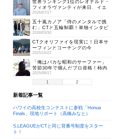
世界ランキング1位のレオナルド・
フィオラヴァンティが来日、イエ
2026/07/17
ロージャージ獲得直後の独占イン
タビュー
五十嵐カノア「侍のメンタルで挑
む」CTと五輪制覇！単独インタビ
2026/03/30
ューで熱弁
CTクオリファイを現実に！日本サ
ーフィンとコーチングの今
2025/10/22
「俺はバカな昭和のサーファー」
苦節30年で掴んだプロ資格！柿内
2025/08/17
聖文(54)の生き様
1
2
新着記事一覧
ハワイの高校生コンテストに参戦「Honua
Finals」現地リポート（高橋みなと）
S.LEAGUEがCTと同じ背番号制度をスター
ト！