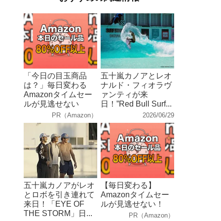
「今日の目玉商品
五十嵐カノアとレオ
は？」毎日変わる
ナルド・フィオラヴ
Amazonタイムセー
ァンティが来
ルが見逃せない
日！”Red Bull Surf...
PR（Amazon）
2026/06/29
五十嵐カノアがレオ
【毎日変わる】
とロボを引き連れて
Amazonタイムセー
来日！「EYE OF
ルが見逃せない！
THE STORM」日...
PR（Amazon）