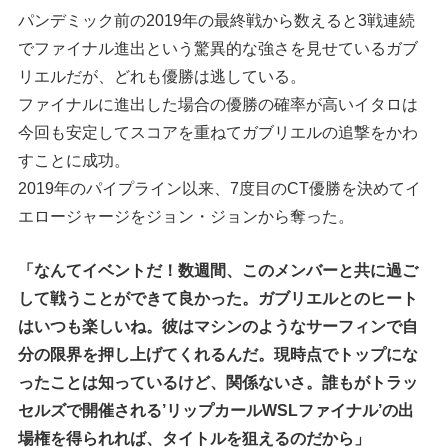
パンデミック前の2019年の最終戦から数えると3戦連続
でファイナル進出という驚異的な強さを見せているガブ
リエルだが、どれも優勝は逃している。
ファイナルに進出した場合の優勝の確率が高いイタロは
今回も安定してスコアを重ねてガブリエルの追撃をかわ
すことに成功。
2019年のパイプライン以来、7度目のCT優勝を決めてイ
エロージャージをジョン・ジョンから奪った。
「なんてイベントだ！数週間、このメンバーと共に過ご
して戦うことができて良かった。ガブリエルとのヒート
はいつも楽しいね。彼はマシンのようなサーフィンで自
分の限界を押し上げてくれるんだ。現時点でトップにな
ったことは知っているけど、関係ないさ。誰もがトラッ
セルズで開催される’リップカールWSLファイナル’の出
場権を得られれば、タイトルを狙えるのだから」