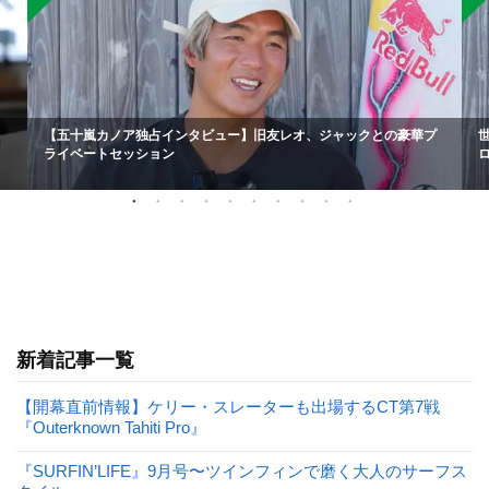
【五十嵐カノア独占インタビュー】旧友レオ、ジャックとの豪華プ
ライベートセッション
新着記事一覧
【開幕直前情報】ケリー・スレーターも出場するCT第7戦
『Outerknown Tahiti Pro』
『SURFIN’LIFE』9月号〜ツインフィンで磨く大人のサーフス