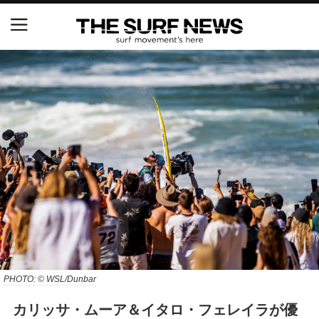
NSAと茅ヶ崎市が包括連携協定を締結 自治体との
協定は全国初、サーフィンを軸に地域活性化へ
【五十嵐カノア独占インタビュー】旧友レオ、ジャ
ックとの豪華プライベートセッション
S.ONE ショート＆ロング開幕戦・現地リポート（高
橋みなと）
ニュース
製品情報
特集
PHOTO: © WSL/Dunbar
カリッサ・ムーア＆イタロ・フェレイラが優
試合