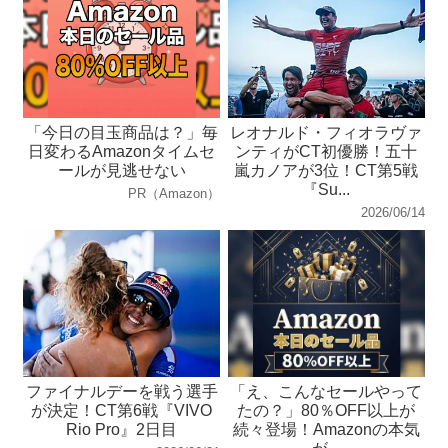
「今日の目玉商品は？」毎
レオナルド・フィオラヴァ
日変わるAmazonタイムセ
ンティがCT初優勝！五十
ールが見逃せない
嵐カノアが3位！CT第5戦
『Su...
PR（Amazon）
2026/06/14
ファイナルデーを戦う選手
「え、こんなセールやって
が決定！CT第6戦『VIVO
たの？」80％OFF以上が
Rio Pro』2日目
続々登場！Amazonの本気