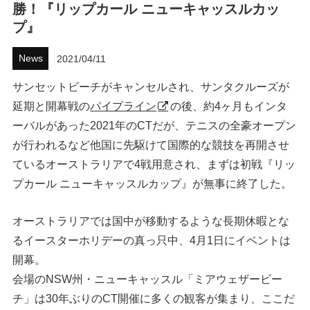
勝！『リップカール ニューキャッスルカッ
ハウツー
プ』
ホリデースタイル
News
2021/04/11
サンセットビーチがキャンセルされ、サンタクルーズが
ウェストジャパン
延期と開幕戦の
パイプライン
の後、約4ヶ月もインタ
イベント・リリース
ーバルがあった2021年のCTだが、テニスの全豪オープン
が行われるなど他国に先駆けて国際的な競技を再開させ
ているオーストラリアで4戦用意され、まずは初戦『リッ
プカール ニューキャッスルカップ』が無事に終了した。
オーストラリアでは国中が移動するような長期休暇とな
るイースターホリデーの真っ只中、4月1日にイベントは
開幕。
FOLLOW US ON
会場のNSW州・ニューキャッスル「ミアウェザービー
チ」は30年ぶりのCT開催に多くの観客が集まり、ここだ