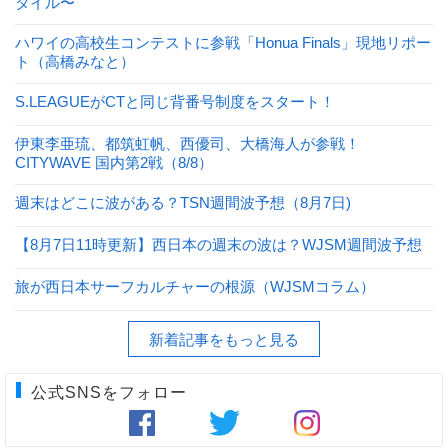
タイル〜
ハワイの高校生コンテストに参戦「Honua Finals」現地リポー
ト（高橋みなと）
S.LEAGUEがCTと同じ背番号制度をスタート！
伊東李亜琉、都筑虹帆、西優司、大橋海人が参戦！
CITYWAVE 国内第2戦（8/8）
週末はどこに波がある？TSN週間波予想（8月7日)
【8月7日11時更新】西日本の週末の波は？WJSM週間波予想
旅が西日本サーフカルチャーの根源（WJSMコラム）
新着記事をもっと見る
公式SNSをフォロー