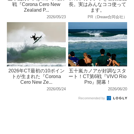
戦『Corona Cero New
長。実はみんなココ使って
Zealand P...
ます。
2026/05/23
PR（Dreaw合同会社）
2026年CT最初の10ポイン
五十嵐カノアが好調なスタ
トが生まれた『Corona
ート！CT第6戦『VIVO Rio
Cero New Ze...
Pro』開幕！
2026/05/24
2026/06/20
Recommended by