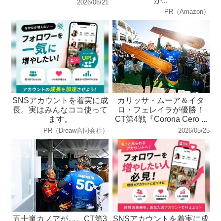
が...
2026/06/21
PR（Amazon）
SNSアカウントを着実に成
カリッサ・ムーア＆イタ
長。実はみんなココ使って
ロ・フェレイラが優勝！
ます。
CT第4戦『Corona Cero ...
PR（Dreaw合同会社）
2026/05/25
五十嵐カノアが…。CT第3
SNSアカウントを着実に成