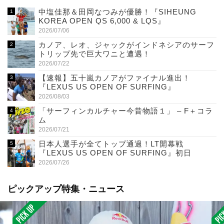
中塩佳那＆田岡なつみが優勝！『SIHEUNG
KOREA OPEN QS 6,000 & LQS』
2026/07/06
カノア、レオ、ジャックがインドネシアのサーフ
トリップ先で巨大ワニと遭遇！
2026/07/22
【速報】五十嵐カノアがファイナル進出！
『LEXUS US OPEN OF SURFING』
2026/08/03
「サーフィンカルチャー今昔物語１」 – F＋コラ
ム
2026/07/21
日本人選手が全てトップ通過！LT開幕戦
『LEXUS US OPEN OF SURFING』初日
2026/07/26
ピックアップ特集・ニュース