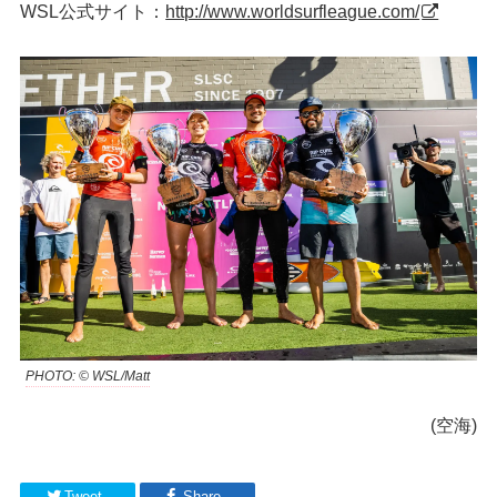
WSL公式サイト：
http://www.worldsurfleague.com/
PHOTO: © WSL/Matt
(空海)
Tweet
Share