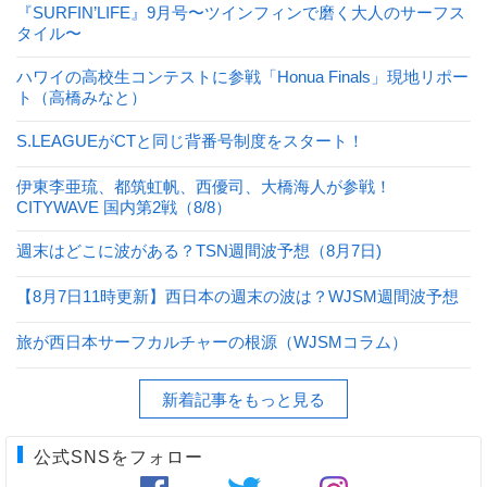
『SURFIN’LIFE』9月号〜ツインフィンで磨く大人のサーフス
タイル〜
ハワイの高校生コンテストに参戦「Honua Finals」現地リポー
ト（高橋みなと）
S.LEAGUEがCTと同じ背番号制度をスタート！
伊東李亜琉、都筑虹帆、西優司、大橋海人が参戦！
CITYWAVE 国内第2戦（8/8）
週末はどこに波がある？TSN週間波予想（8月7日)
【8月7日11時更新】西日本の週末の波は？WJSM週間波予想
旅が西日本サーフカルチャーの根源（WJSMコラム）
新着記事をもっと見る
公式SNSをフォロー