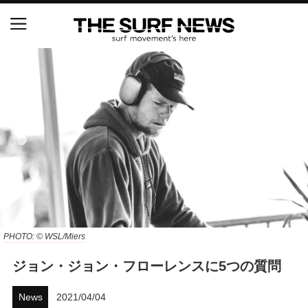
NSAと茅ヶ崎市が包括連携協定を締結 自治体との
協定は全国初、サーフィンを軸に地域活性化へ
【五十嵐カノア独占インタビュー】旧友レオ、ジャ
ックとの豪華プライベートセッション
S.ONE ショート＆ロング開幕戦・現地リポート（高
橋みなと）
ニュース
製品情報
PHOTO: © WSL/Miers
ジョン・ジョン・フローレンスに5つの質問
特集
News
2021/04/04
試合