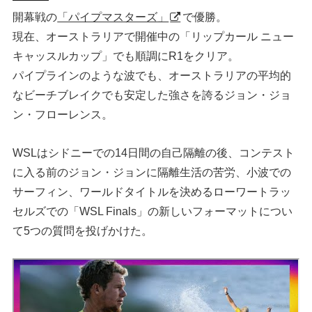
開幕戦の
「パイプマスターズ」
で優勝。
ハウツー
現在、オーストラリアで開催中の「リップカール ニュー
キャッスルカップ」でも順調にR1をクリア。
ホリデースタイル
パイプラインのような波でも、オーストラリアの平均的
ウェストジャパン
なビーチブレイクでも安定した強さを誇るジョン・ジョ
ン・フローレンス。
イベント・リリース
WSLはシドニーでの14日間の自己隔離の後、コンテスト
に入る前のジョン・ジョンに隔離生活の苦労、小波での
サーフィン、ワールドタイトルを決めるローワートラッ
セルズでの「WSL Finals」の新しいフォーマットについ
て5つの質問を投げかけた。
FOLLOW US ON