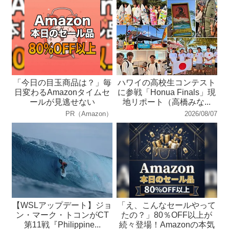
「今日の目玉商品は？」毎
ハワイの高校生コンテスト
日変わるAmazonタイムセ
に参戦「Honua Finals」現
ールが見逃せない
地リポート（高橋みな...
PR（Amazon）
2026/08/07
【WSLアップデート】ジョ
「え、こんなセールやって
ン・マーク・トコンがCT
たの？」80％OFF以上が
第11戦『Philippine...
続々登場！Amazonの本気