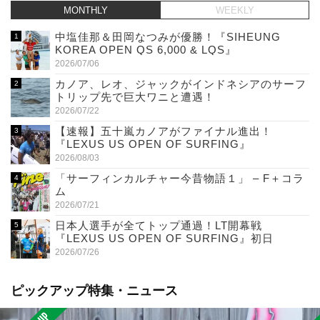
MONTHLY
WEEKLY
中塩佳那＆田岡なつみが優勝！『SIHEUNG
KOREA OPEN QS 6,000 & LQS』
2026/07/06
カノア、レオ、ジャックがインドネシアのサーフ
トリップ先で巨大ワニと遭遇！
2026/07/22
【速報】五十嵐カノアがファイナル進出！
『LEXUS US OPEN OF SURFING』
2026/08/03
「サーフィンカルチャー今昔物語１」 – F＋コラ
ム
2026/07/21
日本人選手が全てトップ通過！LT開幕戦
『LEXUS US OPEN OF SURFING』初日
2026/07/26
ピックアップ特集・ニュース