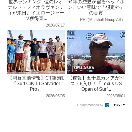
世界ランキング1位のレオ
64年の歴史が宿るヘッドホ
ナルド・フィオラヴァンテ
ン、いい意味で「想定外」
ィが来日、イエロージャー
の音質
ジ獲得直...
PR（Marshall Group AB）
2026/07/17
【開幕直前情報】CT第5戦
【速報】五十嵐カノアがベ
『Surf City El Salvador
スト8入り！『Lexus US
Pro』
Open of Surf...
2026/06/05
2026/08/01
Recommended by