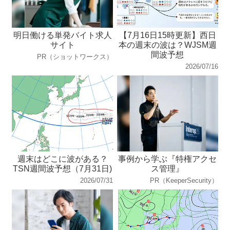
明日働ける単発バイト求人
【7月16日15時更新】西日
サイト
本の週末の波は？WJSM週
間波予想
PR（ショットワークス）
2026/07/16
週末はどこに波がある？
事例から学ぶ『特権アクセ
TSN週間波予想（7月31日)
ス管理』
2026/07/31
PR（KeeperSecurity）