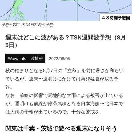
ハウツー
ホリデースタイル
予想天気図（8月6日21時の予想)
週末はどこに波がある？TSN週間波予想（8月
ウェストジャパン
5日）
イベント・リリース
Wave Info 波情報
2022/08/05
秋の始まりとなる8月7日の「立秋」を前に暑さが和らい
でいるが、週末〜週明けにかけては再び猛暑が戻る予
報。
なお、前線の影響で局地的な大雨による被害が出ている
が、週明けも前線が停滞気味となる日本海側〜北日本で
は大雨の予報が出ているので、十分な警戒を。
FOLLOW US ON
関東は千葉・茨城で遊べる週末になりそう