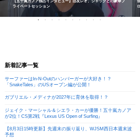
【五十嵐カノア独占インタビュー】旧友レオ、ジャックとの豪華プ
ライベートセッション
新着記事一覧
サーファーはIn-N-Outのハンバーガーが大好き！？
「SnakeTales」のUSオープン編が公開！
ガブリエル・メディナが2027年に育休を取得！？
ジェイク・マーシャル＆シエラ・カーが優勝！五十嵐カノア
が2位！CS第2戦『Lexus US Open of Surfing』
【8月3日15時更新】先週末の振り返り、WJSM西日本週末波
予想