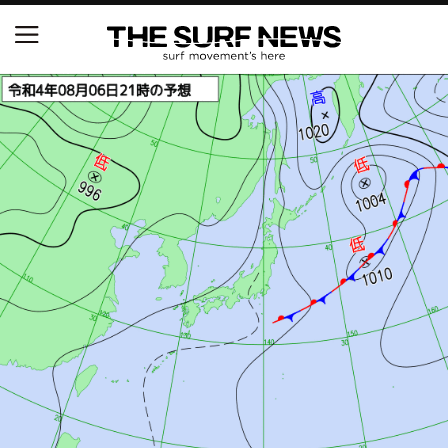
NSAと茅ヶ崎市が包括連携協定を締結 自治体との
協定は全国初、サーフィンを軸に地域活性化へ
【五十嵐カノア独占インタビュー】旧友レオ、ジャ
ックとの豪華プライベートセッション
S.ONE ショート＆ロング開幕戦・現地リポート（高
橋みなと）
ニュース
製品情報
特集
試合