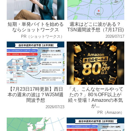
短期・単発バイトを始める
週末はどこに波がある？
ならショットワークス
TSN週間波予想（7月17日)
PR（ショットワークス）
2026/07/17
【7月23日17時更新】西日
「え、こんなセールやって
本の週末の波は？WJSM週
たの？」80％OFF以上が
間波予想
続々登場！Amazonの本気
が...
2026/07/23
PR（Amazon）