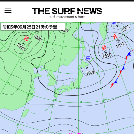
NSAと茅ヶ崎市が包括連携協定を締結 自治体との
協定は全国初、サーフィンを軸に地域活性化へ
【五十嵐カノア独占インタビュー】旧友レオ、ジャ
ックとの豪華プライベートセッション
S.ONE ショート＆ロング開幕戦・現地リポート（高
橋みなと）
ニュース
製品情報
特集
試合