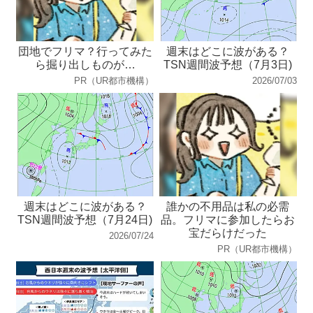
団地でフリマ？行ってみた
週末はどこに波がある？
ら掘り出しものが…
TSN週間波予想（7月3日)
PR（UR都市機構）
2026/07/03
週末はどこに波がある？
誰かの不用品は私の必需
TSN週間波予想（7月24日)
品。フリマに参加したらお
宝だらけだった
2026/07/24
PR（UR都市機構）