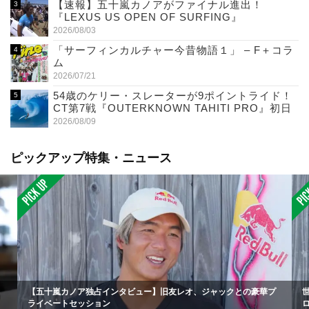
【速報】五十嵐カノアがファイナル進出！
『LEXUS US OPEN OF SURFING』
2026/08/03
「サーフィンカルチャー今昔物語１」 – F＋コラ
ム
2026/07/21
54歳のケリー・スレーターが9ポイントライド！
CT第7戦『OUTERKNOWN TAHITI PRO』初日
2026/08/09
ピックアップ特集・ニュース
【五十嵐カノア独占インタビュー】旧友レオ、ジャックとの豪華プ
ライベートセッション