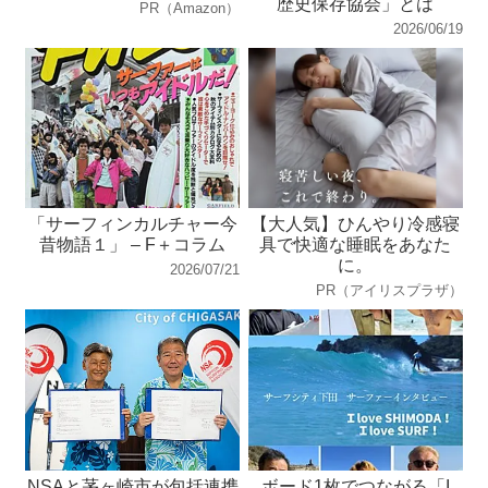
歴史保存協会」とは
PR（Amazon）
2026/06/19
「サーフィンカルチャー今
【大人気】ひんやり冷感寝
昔物語１」 – F＋コラム
具で快適な睡眠をあなた
に。
2026/07/21
PR（アイリスプラザ）
NSAと茅ヶ崎市が包括連携
ボード1枚でつながる「I