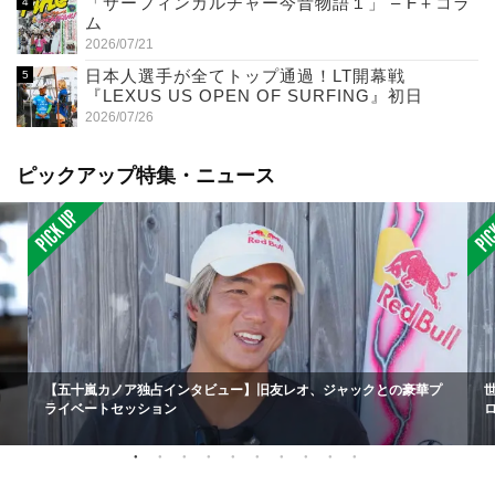
「サーフィンカルチャー今昔物語１」 – F＋コラ
ム
2026/07/21
日本人選手が全てトップ通過！LT開幕戦
『LEXUS US OPEN OF SURFING』初日
2026/07/26
ピックアップ特集・ニュース
【五十嵐カノア独占インタビュー】旧友レオ、ジャックとの豪華プ
ライベートセッション