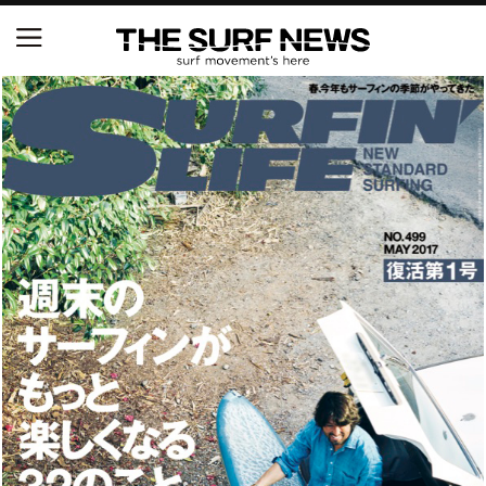
NSAと茅ヶ崎市が包括連携協定を締結 自治体との協
定は全国初、サーフィンを軸に地域活性化へ
【五十嵐カノア独占インタビュー】旧友レオ、ジャッ
クとの豪華プライベートセッション
S.ONE ショート＆ロング開幕戦・現地リポート（高橋
みなと）
ニュース
製品情報
特集
試合