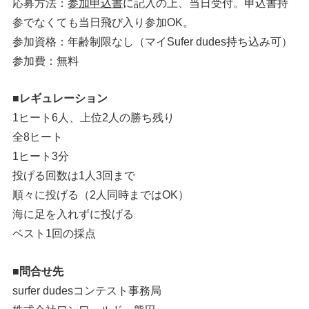
応募方法：
参加申込書
に記入の上、当日受付。申込書持
参でなくても当日飛び入り参加OK。
参加資格：年齢制限なし（マイSufer dudes持ち込み可）
参加費：無料
■レギュレーション
1ヒート6人、上位2人の勝ち残り
全8ヒート
1ヒート3分
投げる回数は1人3回まで
順々に投げる（2人同時まではOK）
海に足を入れずに投げる
ベスト1回の採点
■問合せ先
surfer dudesコンテスト事務局