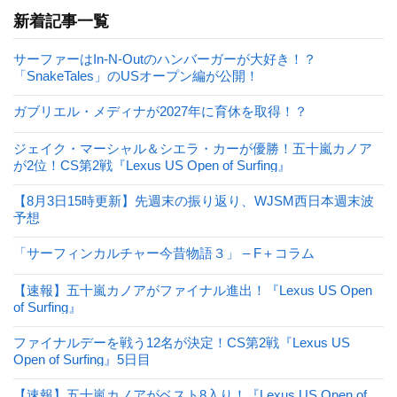
新着記事一覧
サーファーはIn-N-Outのハンバーガーが大好き！？
「SnakeTales」のUSオープン編が公開！
ガブリエル・メディナが2027年に育休を取得！？
ジェイク・マーシャル＆シエラ・カーが優勝！五十嵐カノア
が2位！CS第2戦『Lexus US Open of Surfing』
【8月3日15時更新】先週末の振り返り、WJSM西日本週末波
予想
「サーフィンカルチャー今昔物語３」 – F＋コラム
【速報】五十嵐カノアがファイナル進出！『Lexus US Open
of Surfing』
ファイナルデーを戦う12名が決定！CS第2戦『Lexus US
Open of Surfing』5日目
【速報】五十嵐カノアがベスト8入り！『Lexus US Open of