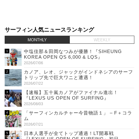
サーフィン人気ニュースランキング
MONTHLY
WEEKLY
中塩佳那＆田岡なつみが優勝！『SIHEUNG
KOREA OPEN QS 6,000 & LQS』
2026/07/06
カノア、レオ、ジャックがインドネシアのサーフ
トリップ先で巨大ワニと遭遇！
2026/07/22
【速報】五十嵐カノアがファイナル進出！
『LEXUS US OPEN OF SURFING』
2026/08/03
「サーフィンカルチャー今昔物語１」 – F＋コラ
ム
2026/07/21
日本人選手が全てトップ通過！LT開幕戦
『LEXUS US OPEN OF SURFING』初日