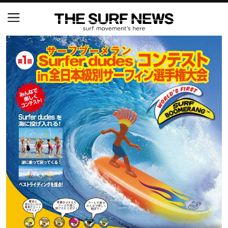
NSAと茅ヶ崎市が包括連携協定を締結 自治体との
協定は全国初、サーフィンを軸に地域活性化へ
【五十嵐カノア独占インタビュー】旧友レオ、ジャ
ックとの豪華プライベートセッション
S.ONE ショート＆ロング開幕戦・現地リポート（高
橋みなと）
ニュース
製品情報
特集
試合