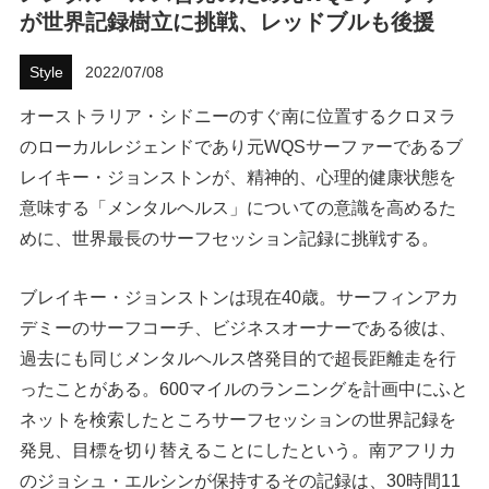
が世界記録樹立に挑戦、レッドブルも後援
ハウツー
Style
2022/07/08
ホリデースタイル
オーストラリア・シドニーのすぐ南に位置するクロヌラ
ウェストジャパン
のローカルレジェンドであり元WQSサーファーであるブ
レイキー・ジョンストンが、精神的、心理的健康状態を
イベント・リリース
意味する「メンタルヘルス」についての意識を高めるた
めに、世界最長のサーフセッション記録に挑戦する。
ブレイキー・ジョンストンは現在40歳。サーフィンアカ
デミーのサーフコーチ、ビジネスオーナーである彼は、
過去にも同じメンタルヘルス啓発目的で超長距離走を行
ったことがある。600マイルのランニングを計画中にふと
FOLLOW US ON
ネットを検索したところサーフセッションの世界記録を
発見、目標を切り替えることにしたという。南アフリカ
のジョシュ・エルシンが保持するその記録は、30時間11