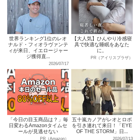
世界ランキング1位のレオ
【大人気】ひんやり冷感寝
ナルド・フィオラヴァンテ
具で快適な睡眠をあなた
ィが来日、イエロージャー
に。
ジ獲得直...
PR（アイリスプラザ）
2026/07/17
「今日の目玉商品は？」毎
五十嵐カノアがレオとロボ
日変わるAmazonタイムセ
を引き連れて来日！「EYE
ールが見逃せない
OF THE STORM」日...
PR（Amazon）
2026/07/13