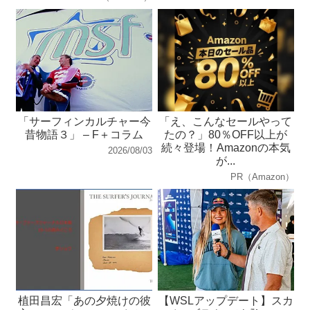
「サーフィンカルチャー今
「え、こんなセールやって
昔物語３」 – F＋コラム
たの？」80％OFF以上が
続々登場！Amazonの本気
2026/08/03
が...
PR（Amazon）
植田昌宏「あの夕焼けの彼
【WSLアップデート】スカ