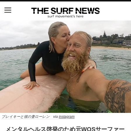
NSAと茅ヶ崎市が包括連携協定を締結 自治体との
協定は全国初、サーフィンを軸に地域活性化へ
【五十嵐カノア独占インタビュー】旧友レオ、ジャ
ックとの豪華プライベートセッション
S.ONE ショート＆ロング開幕戦・現地リポート（高
橋みなと）
ニュース
製品情報
特集
ブレイキーと彼の妻ローレン via
instagram
試合
メンタルヘルス啓発のため元WQSサーファー