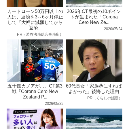
カードローン50万円以上の
2026年CT最初の10ポイン
人は、返済を3～6ヶ月停止
トが生まれた『Corona
して『大幅に減額してから
Cero New Ze...
返済...
2026/05/24
PR（渋谷法務総合事務所）
五十嵐カノアが…。CT第3
60代長女「家族葬にすれば
戦『Corona Cero New
よかった」後悔した理由
Zealand P...
PR（くらしの話題）
2026/05/23