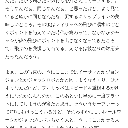
んだ。だから飛びたい気持ちを押さえてカーブする」。
そうなんだぁ、同じなんだぁ、と思ったけど、よく見て
いると確かに同じなんだな。要するにリップラインの美
味しいところ。その頃はフィリッペの飛びに湯水のごと
くポイントを与えていた時代が終わって、なかなかジャ
ッジが彼の飛びにポイントを出さなくなってきたころ
で、飛ぶのを我慢して当てる、えぐるは彼なりの対応策
だったんだろう。
まぁ、この写真のようにここまではイーサンとかジョン
ジョンとかジャックロボとかと同じようなえぐり、ひき
ずりなんだけど、フィリッペはスピードを重視するがゆ
えになのかなんなのか、このあと少し早めに一度フラッ
トにしてしまうのが癖だと思う。そういうサーファーっ
てCTにもけっこういるけど、そのわずかに甘いレールワ
ークがジャッジにバレちゃう人と、うまくごまかせる人
とがいると思う。私はごまかされないけど(笑)。