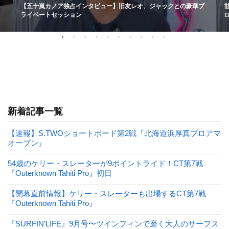
【五十嵐カノア独占インタビュー】旧友レオ、ジャックとの豪華プ
ライベートセッション
新着記事一覧
【速報】S.TWOショートボード第2戦『北海道浜厚真プロアマ
オープン』
54歳のケリー・スレーターが9ポイントライド！CT第7戦
『Outerknown Tahiti Pro』初日
【開幕直前情報】ケリー・スレーターも出場するCT第7戦
『Outerknown Tahiti Pro』
『SURFIN’LIFE』9月号〜ツインフィンで磨く大人のサーフス