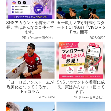
SNSアカウントを着実に成
五十嵐カノアが好調なスタ
長。実はみんなココ使って
ート！CT第6戦『VIVO Rio
ます。
Pro』開幕！
PR（Dreaw合同会社）
2026/06/20
「ヨーロピアンストームが
SNSアカウントを着実に成
現実化となってくるか」 –
長。実はみんなココ使って
F＋コラム
ます。
2026/06/29
PR（Dreaw合同会社）