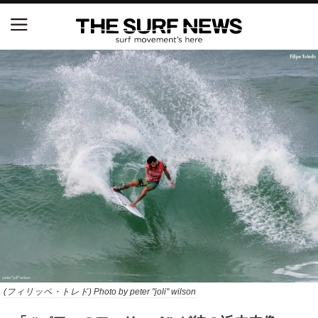
NSAと茅ヶ崎市が包括連携協定を締結 自治体との
協定は全国初、サーフィンを軸に地域活性化へ
【五十嵐カノア独占インタビュー】旧友レオ、ジャ
ックとの豪華プライベートセッション
S.ONE ショート＆ロング開幕戦・現地リポート（高
橋みなと）
ニュース
製品情報
特集
(フィリッペ・トレド) Photo by peter "joli" wilson
試合