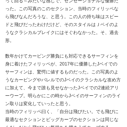
って回る～みたいな感じで、センセーショナルな優勝だ
った。この写真のこのセクション、当時のフィリッペな
ら飛びなんだろうな、と思う。この人の持ち味はスピー
ドと飛びだったわけだけど、そのスタイルはＪベイのよ
うなクラシカルブレイクにはそぐわなかった。そ、過去
形。
数年かけてカービング勝負にも対応できるサーフィンを
身に着けたフィリッペが、2017年に優勝したJベイでの
サーフィンは、驚愕に値するものだった。この写真のよ
うなカービングやバレルでのJベイのクラシカルな攻め方
に加えて、今まで誰も見せなかったJベイでの2連続アリ
ーウープ。明らかにこの時からJベイのサーフィンのライ
ン取りは変化していったと思う。
当時のフィリッペ曰く、「自分は飛びたい。でも飛びに
最適なセクションとビッグカーブのセクションは同じな