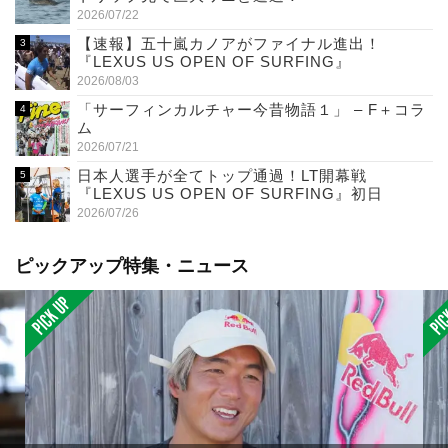
2026/07/22
【速報】五十嵐カノアがファイナル進出！
『LEXUS US OPEN OF SURFING』
2026/08/03
「サーフィンカルチャー今昔物語１」 – F＋コラ
ム
2026/07/21
日本人選手が全てトップ通過！LT開幕戦
『LEXUS US OPEN OF SURFING』初日
2026/07/26
ピックアップ特集・ニュース