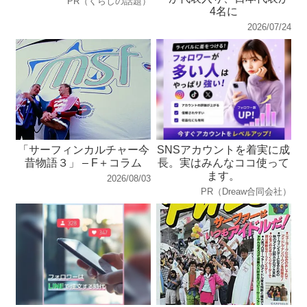
PR（くらしの話題）
4名に
2026/07/24
「サーフィンカルチャー今
SNSアカウントを着実に成
昔物語３」 – F＋コラム
長。実はみんなココ使って
ます。
2026/08/03
PR（Dreaw合同会社）