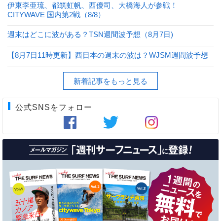
伊東李亜琉、都筑虹帆、西優司、大橋海人が参戦！
CITYWAVE 国内第2戦（8/8）
週末はどこに波がある？TSN週間波予想（8月7日)
【8月7日11時更新】西日本の週末の波は？WJSM週間波予想
新着記事をもっと見る
公式SNSをフォロー