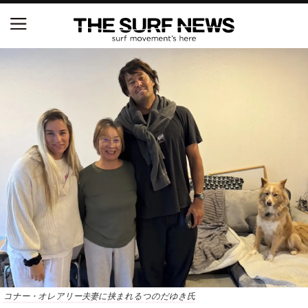
NSAと茅ヶ崎市が包括連携協定を締結 自治体との
協定は全国初、サーフィンを軸に地域活性化へ
【五十嵐カノア独占インタビュー】旧友レオ、ジャ
ックとの豪華プライベートセッション
S.ONE ショート＆ロング開幕戦・現地リポート（高
橋みなと）
ニュース
製品情報
特集
コナー・オレアリー夫妻に挟まれるつのだゆき氏
試合