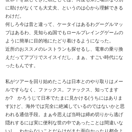
に助けがなくても大丈夫、というのは心から理解できる
わけだ。
何しろ今は昔と違って、ケータイはあるわグーグルマッ
プはあるわ、見知らぬ国でもロールプレイングゲームの
ように簡単に目的地にたどり着けるようになった。
近所のおススメのレストランも探せるし、電車の乗り換
えだってアプリでスイスイだし、まぁ、すごい時代にな
ったもんです。
私がツアーを回り始めたころは日本とのやり取りはメー
ルですらなく、ファックス。ファックス、知ってます
か? かろうじて日本でたまに見かける(うちにはありま
す)けど、海外では完全に絶滅しているのではないかと思
われる通信手段。まぁ今思えば当時は締め切りから逃げ
隠れするには実に便利な世の中であったことは間違いな
いし、わからないことだらけがまた面白かったり都合よ