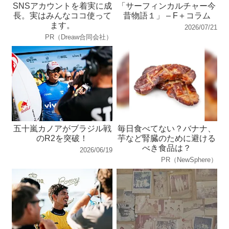
SNSアカウントを着実に成
「サーフィンカルチャー今
長。実はみんなココ使って
昔物語１」 – F＋コラム
ます。
2026/07/21
PR（Dreaw合同会社）
五十嵐カノアがブラジル戦
毎日食べてない？バナナ、
のR2を突破！
芋など腎臓のために避ける
べき食品は？
2026/06/19
PR（NewSphere）