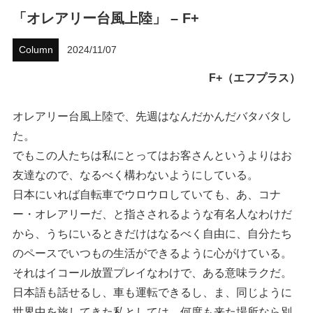
「オレアリー台風上陸」 – F+
ハウツー
Column
2024/11/07
ホリデースタイル
F+（エフプラス）
ウェストジャパン
オレアリー台風上陸で、先週はなんだかんだバタバタし
イベント・リリース
た。
でもこの人たちは私にとってはお客さんというよりはお
友達なので、なるべく構わないようにしている。
日本にいれば自転車でウロウロしていても、あ、コナ
ー・オレアリーだ、と指さされるような有名人なわけだ
から、うちにいるときだけはなるべく自由に、自分たち
のペースでいつもの生活ができるように心がけている。
FOLLOW US ON
それはイコール放置プレイなわけで、ある意味ラクだ。
日本語も話せるし、車も運転できるし、ま、同じように
世界中を旅してきた私としては、何度も来た場所なら別