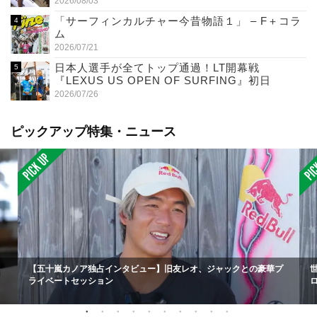
2026/08/03
「サーフィンカルチャー今昔物語１」 – F＋コラ
ム
2026/07/21
日本人選手が全てトップ通過！LT開幕戦
『LEXUS US OPEN OF SURFING』初日
2026/07/26
ピックアップ特集・ニュース
【五十嵐カノア独占インタビュー】旧友レオ、ジャックとの豪華プ
ライベートセッション