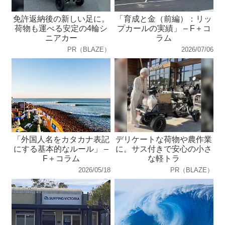
免許返納後の新しい足に。
「育成と金（前編）：リッ
荷物も運べる安定の4輪シ
プカールの実績」 – F＋コ
ニアカー
ラム
PR（BLAZE）
2026/07/06
「外国人名をカタカナ表記
デリケートな荷物や農作業
にする基本的なルール」 –
に。サス付きで安心の小さ
F＋コラム
な軽トラ
2026/05/18
PR（BLAZE）