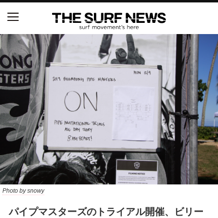
NSAと茅ヶ崎市が包括連携協定を締結 自治体との
協定は全国初、サーフィンを軸に地域活性化へ
【五十嵐カノア独占インタビュー】旧友レオ、ジャ
ックとの豪華プライベートセッション
S.ONE ショート＆ロング開幕戦・現地リポート（高
橋みなと）
ニュース
製品情報
特集
Photo by snowy
パイプマスターズのトライアル開催、ビリー
試合