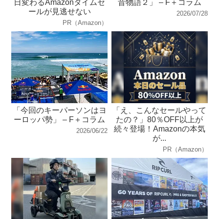
日変わるAmazonタイムセ
昔物語２」 – F＋コラム
ールが見逃せない
2026/07/28
PR（Amazon）
「今回のキーパーソンはヨ
「え、こんなセールやって
ーロッパ勢」 – F＋コラム
たの？」80％OFF以上が
続々登場！Amazonの本気
2026/06/22
が...
PR（Amazon）