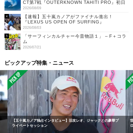
CT第7戦『OUTERKNOWN TAHITI PRO』初日
2026/08/09
【速報】五十嵐カノアがファイナル進出！
『LEXUS US OPEN OF SURFING』
2026/08/03
「サーフィンカルチャー今昔物語１」 – F＋コラ
ム
2026/07/21
ピックアップ特集・ニュース
【五十嵐カノア独占インタビュー】旧友レオ、ジャックとの豪華プ
ライベートセッション