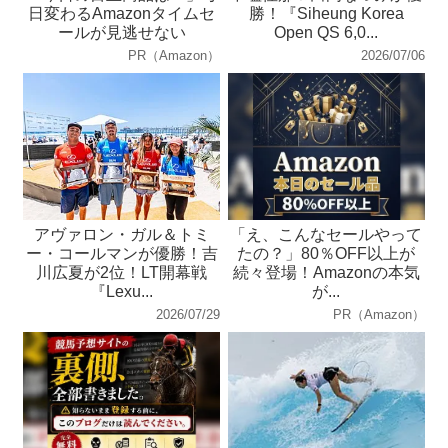
日変わるAmazonタイムセ
勝！『Siheung Korea
ールが見逃せない
Open QS 6,0...
PR（Amazon）
2026/07/06
アヴァロン・ガル＆トミ
「え、こんなセールやって
ー・コールマンが優勝！吉
たの？」80％OFF以上が
川広夏が2位！LT開幕戦
続々登場！Amazonの本気
『Lexu...
が...
2026/07/29
PR（Amazon）