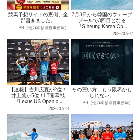
競馬予想サイトの裏側、全
7月3日から韓国のウェーブ
部書きました。
プールで3回目となる
『Siheung Korea Op...
PR（他力本願運営事務局）
2026/07/02
【速報】吉川広夏が2位！
その買い方、もう限界かも
井上鷹が5位！LT開幕戦
しれない。
『Lexus US Open o...
PR（他力本願運営事務局）
2026/07/28