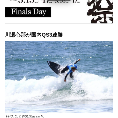
川瀬心那が国内QS3連勝
PHOTO: © WSL/Masato Ito