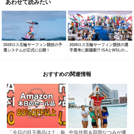
あわせて読みたい
2028ロス五輪サーフィン競技の予
2028ロス五輪サーフィン競技の選
選システムが正式に公開！
手選考に新議案!? ISAとWSLの…
おすすめの関連情報
「今日の目玉商品は？」毎
中塩佳那＆田岡なつみが優