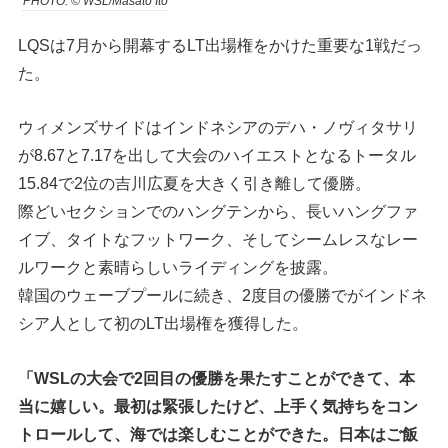
PHOTO: © WSL/Masato Ito
LQSは7月から開幕するLT出場権をかけた重要な1戦だっ
た。
ウィメンズサイドはインドネシアのデハ・ノヴィタサリ
が8.67と7.17を出して大会のハイエストとなるトータル
15.84で2位の吉川広夏を大きく引き離して優勝。
際どいセクションでのハングテンから、長いハングファ
イブ、タイトなフットワーク、そしてシームレスなレー
ルワークと素晴らしいライディングを披露。
韓国のウェーブプールに続き、2度目の優勝でがインドネ
シア人として初のLT出場権を獲得した。
「WSLの大会で2回目の優勝を果たすことができて、本
当に嬉しい。最初は緊張したけど、上手く気持ちをコン
トロールして、海では楽しむことができた。日本はご飯