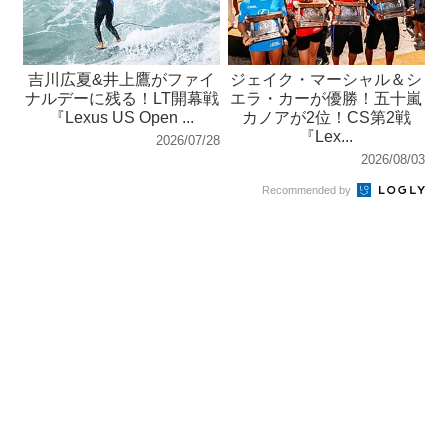
吉川広夏&井上鷹がファイ
ジェイク・マーシャル＆シ
ナルデーに残る！LT開幕戦
エラ・カーが優勝！五十嵐
『Lexus US Open ...
カノアが2位！CS第2戦
『Lex...
2026/07/28
2026/08/03
Recommended by