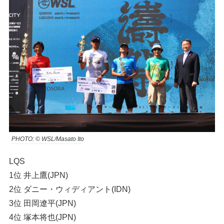
PHOTO: © WSL/Masato Ito
LQS
1位 井上鷹(JPN)
2位 ダニー・ウィディアント(IDN)
3位 田岡遼平(JPN)
4位 塚本将也(JPN)