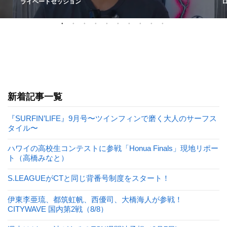
ライベートセッション
新着記事一覧
『SURFIN’LIFE』9月号〜ツインフィンで磨く大人のサーフス
タイル〜
ハワイの高校生コンテストに参戦「Honua Finals」現地リポー
ト（高橋みなと）
S.LEAGUEがCTと同じ背番号制度をスタート！
伊東李亜琉、都筑虹帆、西優司、大橋海人が参戦！
CITYWAVE 国内第2戦（8/8）