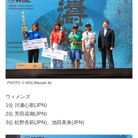
PHOTO: © WSL/Masato Ito
ウィメンズ
1位 川瀬心那(JPN)
2位 芳田花瑚(JPN)
3位 松野杏莉(JPN)、池田美来(JPN)