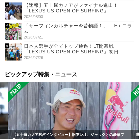
【速報】五十嵐カノアがファイナル進出！
『LEXUS US OPEN OF SURFING』
2026/08/03
「サーフィンカルチャー今昔物語１」 – F＋コラ
ム
2026/07/21
日本人選手が全てトップ通過！LT開幕戦
『LEXUS US OPEN OF SURFING』初日
2026/07/26
ピックアップ特集・ニュース
【五十嵐カノア独占インタビュー】旧友レオ、ジャックとの豪華プ