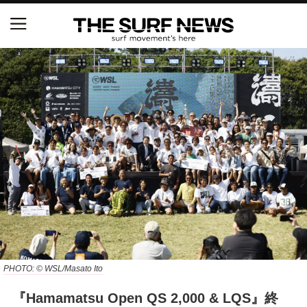
NSAと茅ヶ崎市が包括連携協定を締結 自治体との
協定は全国初、サーフィンを軸に地域活性化へ
【五十嵐カノア独占インタビュー】旧友レオ、ジャ
ックとの豪華プライベートセッション
S.ONE ショート＆ロング開幕戦・現地リポート（高
橋みなと）
ニュース
製品情報
特集
PHOTO: © WSL/Masato Ito
『Hamamatsu Open QS 2,000 & LQS』終
試合